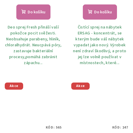
Do košíku
Do košíku
Deo sprej Fresh přináší vaší
Čistící sprej na nábytek
pokožce pocit svěžesti.
ERSAG - koncentrát, se
Neobsahuje parabeny, hliník,
kterým bude váš nábytek
chloralhydrát. Neucpává póry,
vypadat jako nový. Výrobek
zastavuje bakteriální
není zdraví škodlivý, a proto
procesy,pomáhá zabránit
jej lze volně používat v
zápachu...
místnostech, které...
Akce
Akce
KÓD:
565
KÓD:
147