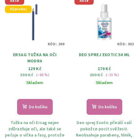
Akce
Akce
ý
r
Výprodej
p
o
i
d
s
u
p
k
KÓD:
269
KÓD:
302
r
t
ERSAG TUŽKA NA OČI
DEO SPREJ EXOTIC 50 ML
o
ů
MODRA
d
129 Kč
170 Kč
u
390 Kč
200 Kč
(–66 %)
(–15 %)
k
Skladem
Skladem
t
ů
Do košíku
Do košíku
Tužka na oči Ersag nejen
Deo sprej Exotic přináší vaší
zdůrazňuje oči, ale také se
pokožce pocit svěžesti.
pečuje o víčka a řasy, protože
Neobsahuje parabeny, hliník,