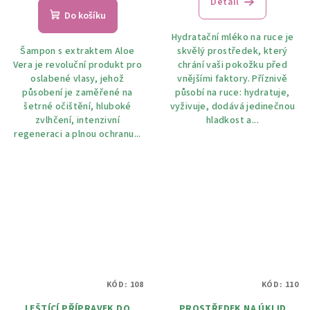
Detail
Do košíku
Hydratační mléko na ruce je
Šampon s extraktem Aloe
skvělý prostředek, který
Vera je revoluční produkt pro
chrání vaši pokožku před
oslabené vlasy, jehož
vnějšími faktory. Příznivě
působení je zaměřené na
působí na ruce: hydratuje,
šetrné očištění, hluboké
vyživuje, dodává jedinečnou
zvlhčení, intenzivní
hladkost a...
regeneraci a plnou ochranu...
KÓD:
108
KÓD:
110
LEŠTÍCÍ PŘÍPRAVEK DO
PROSTŘEDEK NA ÚKLID