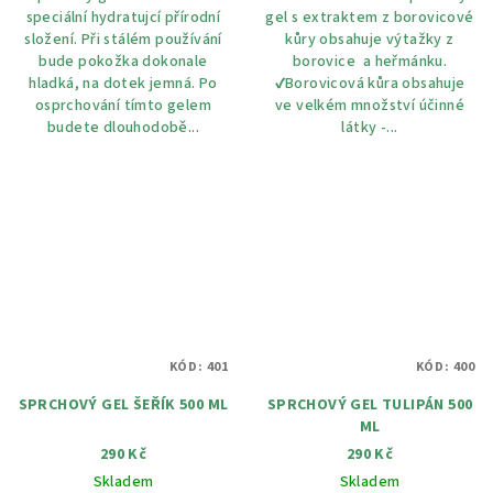
speciální hydratujcí přírodní
gel s extraktem z borovicové
složení. Při stálém používání
kůry obsahuje výtažky z
bude pokožka dokonale
borovice a heřmánku.
hladká, na dotek jemná. Po
✔️Borovicová kůra obsahuje
osprchování tímto gelem
ve velkém množství účinné
budete dlouhodobě...
látky -...
KÓD:
401
KÓD:
400
SPRCHOVÝ GEL ŠEŘÍK 500 ML
SPRCHOVÝ GEL TULIPÁN 500
ML
290 Kč
290 Kč
Skladem
Skladem