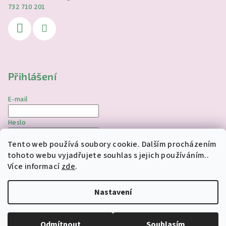
732 710 201
Přihlášení
E-mail
Heslo
Tento web používá soubory cookie. Dalším procházením
Přihlásit se
tohoto webu vyjadřujete souhlas s jejich používáním..
Více informací
zde
.
Nová registrace
Zapomenuté heslo
Nastavení
Copyright 2026
jednorozciverivnas.cz
. Všechna práva
vyhrazena.
Upravit nastavení cookies
Odmítnout
Souhlasím