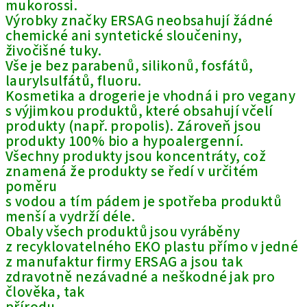
mukorossi.
Výrobky značky ERSAG neobsahují žádné
chemické ani syntetické sloučeniny,
živočišné tuky.
Vše je bez parabenů, silikonů, fosfátů,
laurylsulfátů, fluoru.
Kosmetika a drogerie je vhodná i pro vegany
s výjimkou produktů, které obsahují včelí
produkty (např. propolis). Zároveň jsou
produkty 100% bio a hypoalergenní.
Všechny produkty jsou koncentráty, což
znamená že produkty se ředí v určitém
poměru
s vodou a tím pádem je spotřeba produktů
menší a vydrží déle.
Obaly všech produktů jsou vyráběny
z recyklovatelného EKO plastu přímo v jedné
z manufaktur firmy ERSAG a jsou tak
zdravotně nezávadné a neškodné jak pro
člověka, tak