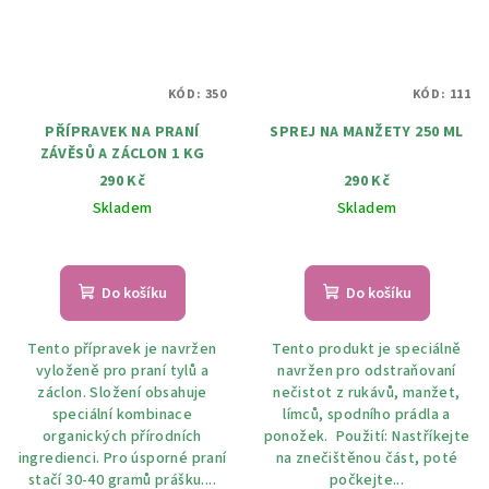
KÓD:
350
KÓD:
111
PŘÍPRAVEK NA PRANÍ
SPREJ NA MANŽETY 250 ML
ZÁVĚSŮ A ZÁCLON 1 KG
290 Kč
290 Kč
Skladem
Skladem
Do košíku
Do košíku
Tento přípravek je navržen
Tento produkt je speciálně
vyloženě pro praní tylů a
navržen pro odstraňovaní
záclon. Složení obsahuje
nečistot z rukávů, manžet,
speciální kombinace
límců, spodního prádla a
organických přírodních
ponožek. Použití: Nastříkejte
ingredienci. Pro úsporné praní
na znečištěnou část, poté
stačí 30-40 gramů prášku....
počkejte...