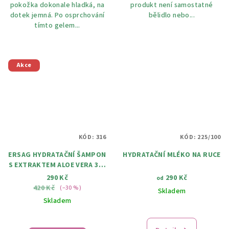
pokožka dokonale hladká, na
produkt není samostatné
dotek jemná. Po osprchování
bělidlo nebo...
tímto gelem...
Akce
KÓD:
316
KÓD:
225/100
ERSAG HYDRATAČNÍ ŠAMPON
HYDRATAČNÍ MLÉKO NA RUCE
S EXTRAKTEM ALOE VERA 300
ML
290 Kč
290 Kč
od
420 Kč
(–30 %)
Skladem
Skladem