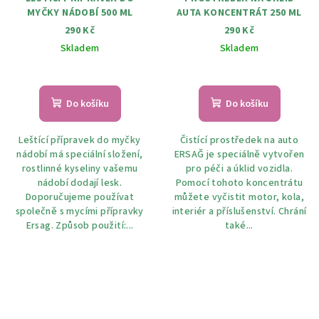
MYČKY NÁDOBÍ 500 ML
AUTA KONCENTRÁT 250 ML
290 Kč
290 Kč
Skladem
Skladem
Do košíku
Do košíku
Leštící přípravek do myčky
Čistící prostředek na auto
nádobí má speciální složení,
ERSAĞ je speciálně vytvořen
rostlinné kyseliny vašemu
pro péči a úklid vozidla.
nádobí dodají lesk.
Pomocí tohoto koncentrátu
Doporučujeme používat
můžete vyčistit motor, kola,
společně s mycími přípravky
interiér a příslušenství. Chrání
Ersag. Způsob použití:...
také...