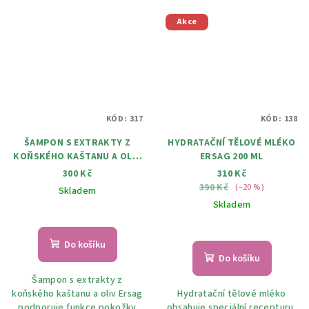
Akce
KÓD:
317
KÓD:
138
ŠAMPON S EXTRAKTY Z
HYDRATAČNÍ TĚLOVÉ MLÉKO
KOŇSKÉHO KAŠTANU A OLIV
ERSAG 200 ML
300 ML
300 Kč
310 Kč
390 Kč
(–20 %)
Skladem
Skladem
Do košíku
Do košíku
Šampon s extrakty z
koňského kaštanu a oliv Ersag
Hydratační tělové mléko
podporuje funkce pokožky
obsahuje speciální recepturu,