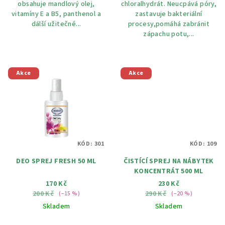
obsahuje mandlový olej,
chloralhydrát. Neucpává póry,
vitamíny E a B5, panthenol a
zastavuje bakteriální
dálší užitečné...
procesy,pomáhá zabránit
zápachu potu,...
Akce
Akce
KÓD:
301
KÓD:
109
DEO SPREJ FRESH 50 ML
ČISTÍCÍ SPREJ NA NÁBYTEK
KONCENTRÁT 500 ML
170 Kč
230 Kč
200 Kč
290 Kč
(–15 %)
(–20 %)
Skladem
Skladem