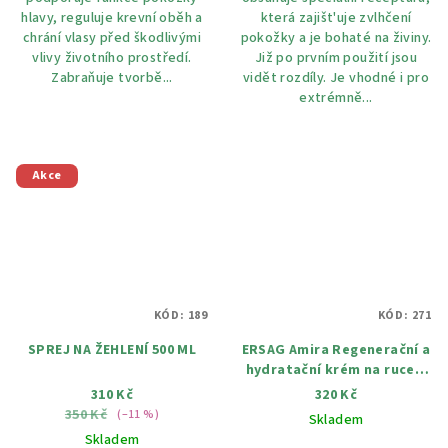
hlavy, reguluje krevní oběh a
která zajišt'uje zvlhčení
chrání vlasy před škodlivými
pokožky a je bohaté na živiny.
vlivy životního prostředí.
Již po prvním použití jsou
Zabraňuje tvorbě...
vidět rozdíly. Je vhodné i pro
extrémně...
Akce
KÓD:
189
KÓD:
271
SPREJ NA ŽEHLENÍ 500 ML
ERSAG Amira Regenerační a
hydratační krém na ruce a
tělo 100 ml
310 Kč
320 Kč
350 Kč
(–11 %)
Skladem
Skladem