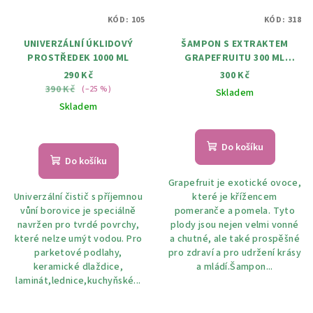
KÓD:
105
KÓD:
318
UNIVERZÁLNÍ ÚKLIDOVÝ
ŠAMPON S EXTRAKTEM
PROSTŘEDEK 1000 ML
GRAPEFRUITU 300 ML
Skladem
290 Kč
300 Kč
390 Kč
(–25 %)
Skladem
Skladem
Do košíku
Do košíku
Grapefruit je exotické ovoce,
Univerzální čistič s příjemnou
které je křížencem
vůní borovice je speciálně
pomeranče a pomela. Tyto
navržen pro tvrdé povrchy,
plody jsou nejen velmi vonné
které nelze umýt vodou. Pro
a chutné, ale také prospěšné
parketové podlahy,
pro zdraví a pro udržení krásy
keramické dlaždice,
a mládí.Šampon...
laminát,lednice,kuchyňské...