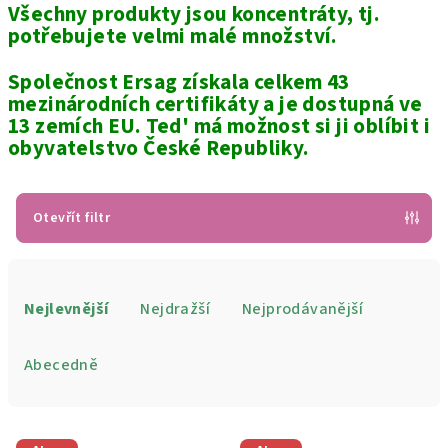
Všechny produkty jsou koncentráty, tj.
potřebujete velmi malé množství.
Společnost Ersag získala celkem 43
mezinárodních certifikáty a je dostupná ve
13 zemích EU. Ted' má možnost si ji oblíbit i
obyvatelstvo České Republiky.
Otevřít filtr
Ř
a
Nejlevnější
Nejdražší
Nejprodávanější
z
e
Abecedně
n
í
V
p