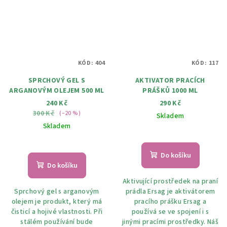
KÓD:
404
KÓD:
117
SPRCHOVÝ GEL S
AKTIVATOR PRACÍCH
ARGANOVÝM OLEJEM 500 ML
PRÁŠKŮ 1000 ML
240 Kč
290 Kč
300 Kč
(–20 %)
Skladem
Skladem
Do košíku
Do košíku
Aktivující prostředek na praní
Sprchový gel s arganovým
prádla Ersag je aktivátorem
olejem je produkt, který má
pracího prášku Ersag a
čisticí a hojivé vlastnosti. Při
používá se ve spojení i s
stálém používání bude
jinými pracími prostředky. Náš