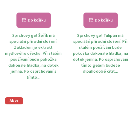
Průměrné
hodnocení
produktu
Do košíku
Do košíku
je
5,0
Sprchový gel Šeřík má
Sprchový gel Tulipán má
z
speciální přírodní složení.
speciální přírodní složení. Při
5
Základem je extrakt
stálém používání bude
hvězdiček.
mýdlového ořechu. Při stálém
pokožka dokonale hladká, na
používání bude pokožka
dotek jemná. Po osprchování
dokonale hladká, na dotek
tímto gelem budete
jemná. Po osprchování s
dlouhodobě cítit...
tímto...
Akce