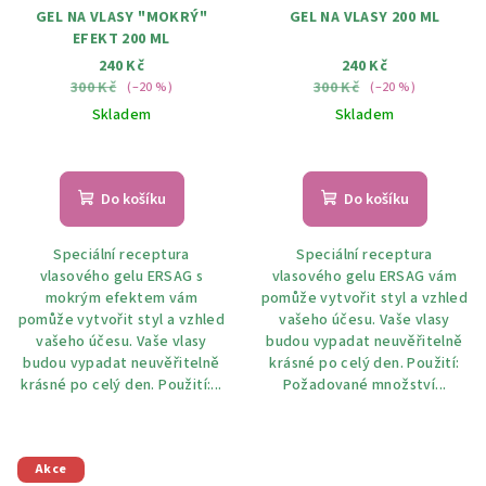
GEL NA VLASY "MOKRÝ"
GEL NA VLASY 200 ML
EFEKT 200 ML
240 Kč
240 Kč
300 Kč
300 Kč
(–20 %)
(–20 %)
Skladem
Skladem
Do košíku
Do košíku
Speciální receptura
Speciální receptura
vlasového gelu ERSAG s
vlasového gelu ERSAG vám
mokrým efektem vám
pomůže vytvořit styl a vzhled
pomůže vytvořit styl a vzhled
vašeho účesu. Vaše vlasy
vašeho účesu. Vaše vlasy
budou vypadat neuvěřitelně
budou vypadat neuvěřitelně
krásné po celý den. Použití:
krásné po celý den. Použití:...
Požadované množství...
Akce