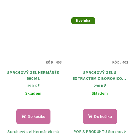
Novinka
KÓD:
403
KÓD:
402
SPRCHOVÝ GEL HERMÁNĚK
SPRCHOVÝ GEL S
500 ML
EXTRAKTEM Z BOROVICOVÉ
KŮRY 500 ML Skladem
290 Kč
290 Kč
Skladem
Skladem
Do košíku
Do košíku
Sprchový gel Hermáněk má
POPIS PRODUKTU Sprchový