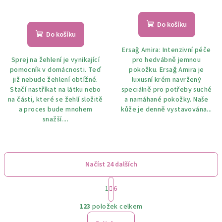
Průměrné
hodnocení
Do košíku
produktu
Do košíku
je
Ersağ Amira: Intenzivní péče
5,0
Sprej na žehlení je vynikající
pro hedvábně jemnou
z
pomocník v domácnosti. Teď
pokožku. Ersağ Amira je
5
již nebude žehlení obtížné.
luxusní krém navržený
hvězdiček.
Stačí nastříkat na látku nebo
speciálně pro potřeby suché
na části, které se žehlí složitě
a namáhané pokožky. Naše
a proces bude mnohem
kůže je denně vystavována...
snažší....
Načíst 24 dalších
S
1
6
t
O
r
123
položek celkem
á
v
n
l