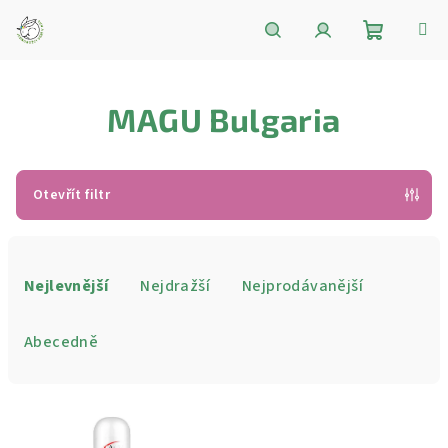
Přejít
na
obsah
Nákupní
Hledat
Přihlášení
MAGU Bulgaria
košík
Otevřít filtr
Ř
a
Nejlevnější
Nejdražší
Nejprodávanější
z
e
Abecedně
n
í
V
p
ý