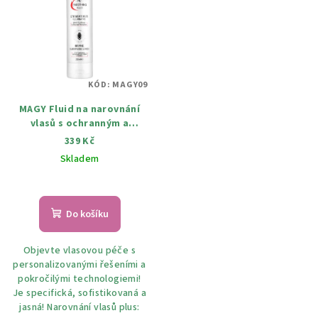
r
p
o
i
d
s
u
p
k
KÓD:
MAGY09
r
t
MAGY Fluid na narovnání
o
ů
vlasů s ochranným a
d
objemovým efektem s D-
339 Kč
u
pantenolem 250 ml
Skladem
k
t
ů
Do košíku
Objevte vlasovou péče s
personalizovanými řešeními a
pokročilými technologiemi!
Je specifická, sofistikovaná a
jasná! Narovnání vlasů plus: