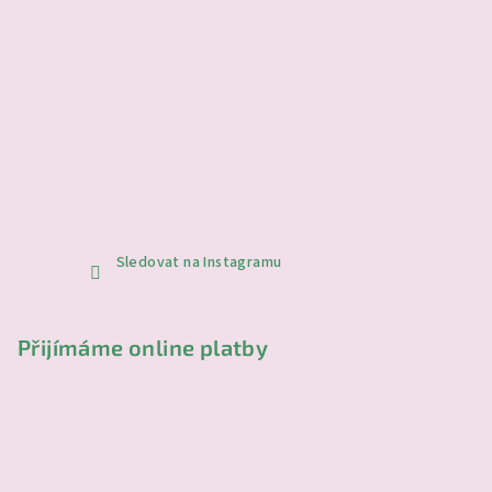
p
i
s
u
Sledovat na Instagramu
Přijímáme online platby