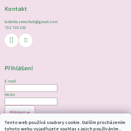
Kontakt
ludmila.semchuk
@
gmail.com
732 710 201
Přihlášení
E-mail
Heslo
Přihlásit se
Tento web používá soubory cookie. Dalším procházením
Nová registrace
Zapomenuté heslo
tohoto webu vyjadřujete souhlas s jejich používáním..