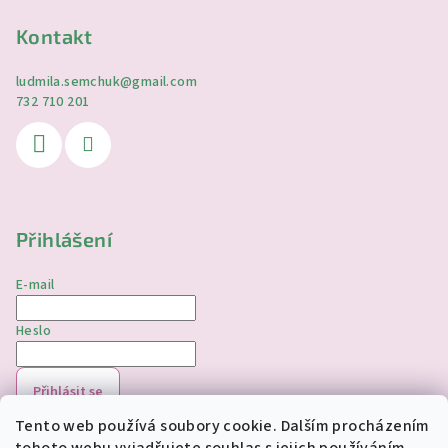
Kontakt
ludmila.semchuk
@
gmail.com
732 710 201
Přihlášení
E-mail
Heslo
Přihlásit se
Tento web používá soubory cookie. Dalším procházením
Nová registrace
Zapomenuté heslo