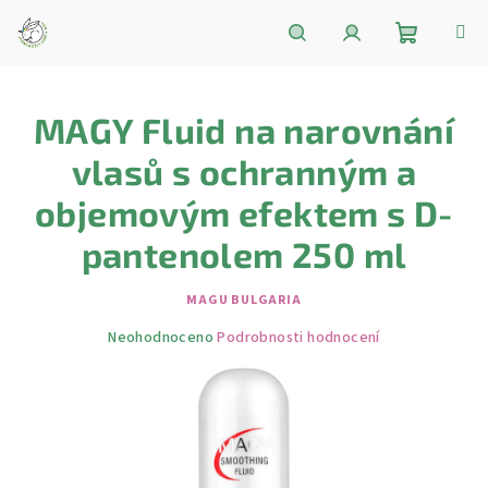
Přejít
na
obsah
Nákupní
Hledat
Přihlášení
MAGY Fluid na narovnání
košík
vlasů s ochranným a
objemovým efektem s D-
pantenolem 250 ml
MAGU BULGARIA
Průměrné
Neohodnoceno
Podrobnosti hodnocení
hodnocení
produktu
je
0,0
z
5