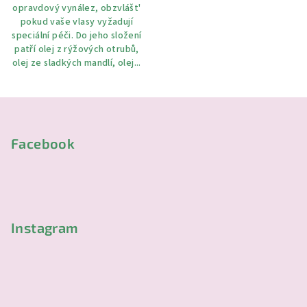
opravdový vynález, obzvlášt'
pokud vaše vlasy vyžadují
speciální péči. Do jeho složení
patří olej z rýžových otrubů,
olej ze sladkých mandlí, olej...
Z
á
p
Facebook
a
t
í
Instagram