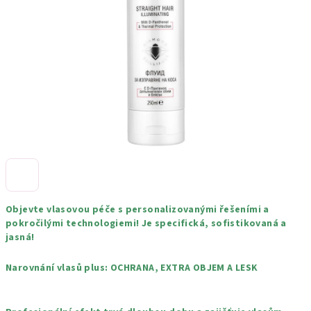
hvězdiček.
Objevte vlasovou péče s personalizovanými řešeními a
pokročilými technologiemi! Je specifická, sofistikovaná a
jasná!
Narovnání vlasů plus: OCHRANA, EXTRA OBJEM A LESK