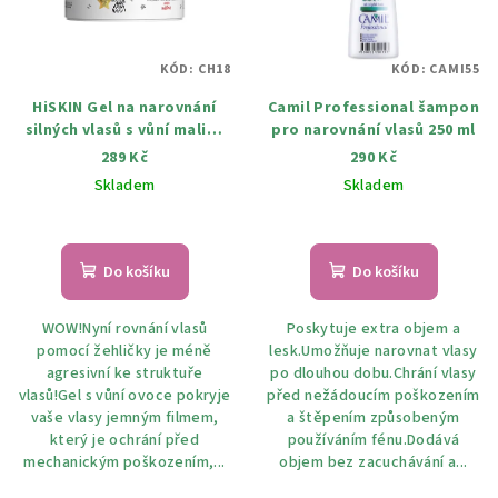
KÓD:
CH18
KÓD:
CAMI55
HiSKIN Gel na narovnání
Camil Professional šampon
silných vlasů s vůní maliny
pro narovnání vlasů 250 ml
300 ml
289 Kč
290 Kč
Skladem
Skladem
Do košíku
Do košíku
WOW!Nyní rovnání vlasů
Poskytuje extra objem a
pomocí žehličky je méně
lesk.Umožňuje narovnat vlasy
agresivní ke struktuře
po dlouhou dobu.Chrání vlasy
vlasů!Gel s vůní ovoce pokryje
před nežádoucím poškozením
vaše vlasy jemným filmem,
a štěpením způsobeným
který je ochrání před
používáním fénu.Dodává
mechanickým poškozením,...
objem bez zacuchávání a...