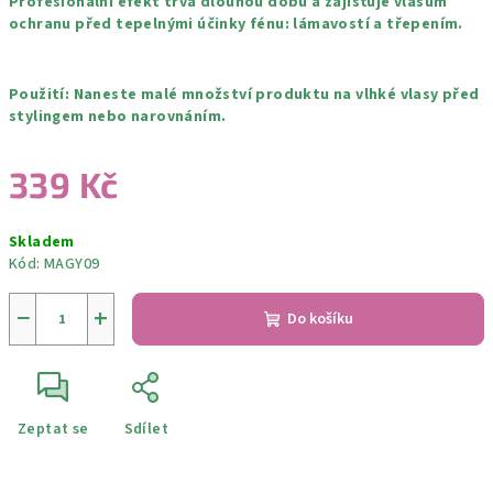
Profesionální efekt trvá dlouhou dobu a zajišťuje vlasům
ochranu před tepelnými účinky fénu: lámavostí a třepením.
Použití: Naneste malé množství produktu na vlhké vlasy před
stylingem nebo narovnáním.
339 Kč
Měrná
Skladem
cena:
Kód:
MAGY09
−
+
Do košíku
Zeptat se
Sdílet