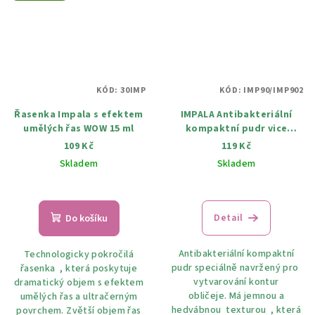
KÓD:
30IMP
KÓD:
IMP90/IMP902
Řasenka Impala s efektem
IMPALA Antibakteriální
umělých řas WOW 15 ml
kompaktní pudr vice
odstínů 12 g
109 Kč
119 Kč
Skladem
Skladem
Průměrné
hodnocení
produktu
Detail
Do košíku
je
5,0
Antibakteriální kompaktní
Technologicky pokročilá
z
pudr speciálně navržený pro
řasenka , která poskytuje
5
vytvarování kontur
dramatický objem s efektem
hvězdiček.
obličeje. Má jemnou a
umělých řas a ultračerným
hedvábnou texturou , která
povrchem. Zvětší objem řas