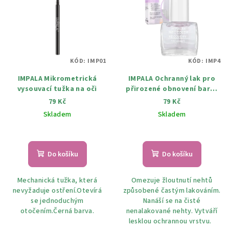
r
p
o
i
d
s
u
p
k
KÓD:
IMP01
KÓD:
IMP4
r
t
IMPALA Mikrometrická
IMPALA Ochranný lak pro
o
ů
vysouvací tužka na oči
přirozené obnovení barvy
d
nehtů 12 ml
79 Kč
79 Kč
u
Skladem
Skladem
k
t
ů
Do košíku
Do košíku
Mechanická tužka, která
Omezuje žloutnutí nehtů
nevyžaduje ostření.Otevírá
způsobené častým lakováním.
se jednoduchým
Nanáší se na čisté
otočením.Černá barva.
nenalakované nehty. Vytváří
lesklou ochrannou vrstvu.