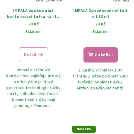
KÓD:
2140/IMP
KÓD:
IM2
IMPALA voděodolná
IMPALA Zpevňovač nehtů 3
konturovací tužka na rty,
v 1 12 ml
různé odstíny
79 Kč
79 Kč
Skladem
Skladem
Detail
Do košíku
Jemná a krémová
1. Lesklý vrchní lak s UV
konzistence zajišťuje přesný
filtrem,2. Báze pod manikúru
a odolný obrys. Nová
zvyšující odolnost laku3.
generace technologie tužky
Aktivní zpevňovač nehtů.
na rty s dlouhou životností.
Kosmetické tužky mají
jemnou, krémovou...
Novinka