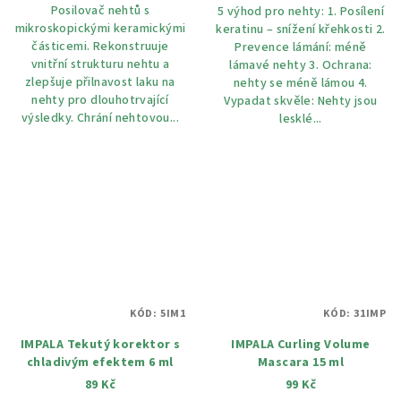
Posilovač nehtů s
5 výhod pro nehty: 1. Posílení
mikroskopickými keramickými
keratinu – snížení křehkosti 2.
částicemi. Rekonstruuje
Prevence lámání: méně
vnitřní strukturu nehtu a
lámavé nehty 3. Ochrana:
zlepšuje přilnavost laku na
nehty se méně lámou 4.
nehty pro dlouhotrvající
Vypadat skvěle: Nehty jsou
výsledky. Chrání nehtovou...
lesklé...
KÓD:
5IM1
KÓD:
31IMP
IMPALA Tekutý korektor s
IMPALA Curling Volume
chladivým efektem 6 ml
Mascara 15 ml
89 Kč
99 Kč