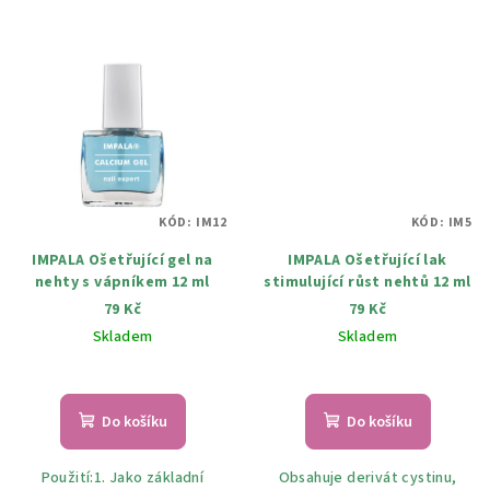
KÓD:
IM12
KÓD:
IM5
IMPALA Ošetřující gel na
IMPALA Ošetřující lak
nehty s vápníkem 12 ml
stimulující růst nehtů 12 ml
79 Kč
79 Kč
Skladem
Skladem
Do košíku
Do košíku
Použití:1. Jako základní
Obsahuje derivát cystinu,