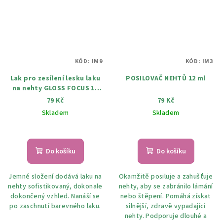
KÓD:
IM9
KÓD:
IM3
Lak pro zesílení lesku laku
POSILOVAČ NEHTŮ 12 ml
na nehty GLOSS FOCUS 12
ml
79 Kč
79 Kč
Skladem
Skladem
Do košíku
Do košíku
Jemné složení dodává laku na
Okamžitě posiluje a zahušťuje
nehty sofistikovaný, dokonale
nehty, aby se zabránilo lámání
dokončený vzhled. Nanáší se
nebo štěpení. Pomáhá získat
po zaschnutí barevného laku.
silnější, zdravě vypadající
nehty. Podporuje dlouhé a