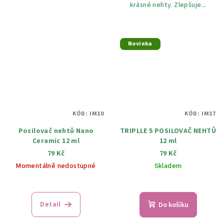
krásné nehty. Zlepšuje...
Novinka
KÓD:
IM10
KÓD:
IM17
Posilovač nehtů Nano
TRIPLLE 5 POSILOVAČ NEHTŮ
Ceramic 12 ml
12 ml
79 Kč
79 Kč
Momentálně nedostupné
Skladem
Detail
Do košíku