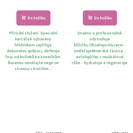
Do košíku
Do košíku
Přírodní složení. Speciální
Snadno a profesionálně
kartáček vybavený
odstraňuje
hřebínkem zajišťuje
kůžičku.Obsahuje:Glycerin -
dokonalou aplikaci, definuje
změkčujeMinerální částice -
řasy od kořínků ke konečkům.
exfoliujíOlej z muškátové
Řasenku nanášejte nejprve
růže - hydratuje a regeneruje
stranou s kratšími...