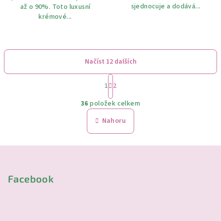
sjednocuje a dodává...
až o 90%. Toto luxusní
krémové...
Načíst 12 dalších
S
1
2
t
O
r
36
položek celkem
á
v
n
l
Nahoru
k
á
o
d
v
Z
a
á
n
á
c
í
í
p
Facebook
p
a
r
t
v
í
k