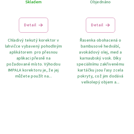
Skladem
Objednáno
Detail
Detail
Chladivý tekutý korektor v
Řasenka obohacená o
lahvičce vybavený pohodlným
bambusové hedvábí,
aplikátorem pro přesnou
avokádový olej, med a
aplikaci přesně na
karnaubský vosk. Díky
požadované místo. Výhodou
speciálnímu zakřivenému
IMPALA korektoru je, že jej
kartáčku jsou řasy zcela
můžete použít na...
pokryty, což jim dodává
velkolepý objem a...