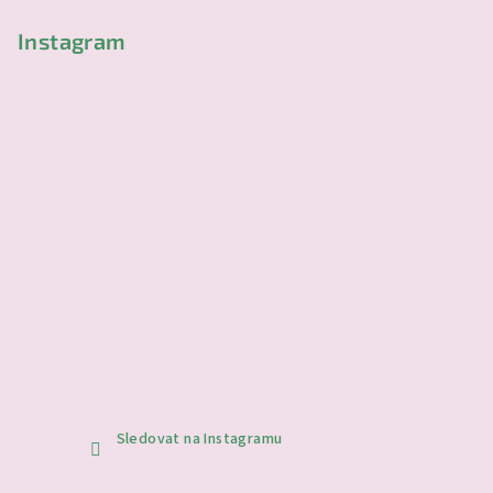
y
Instagram
v
ý
p
i
s
u
Sledovat na Instagramu