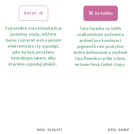
hodnocení
produktu
Detail
Do košíku
je
5,0
Zvýrazněte svou krásu!Lesk je
Tato řasenka se 100%
z
podobný vinylu, můžete
voděodolným složením a
5
barvu zvýraznit extra jasným
jedinečnou kombinací
hvězdiček.
efektem.Vaše rty vypadají,
pigmentů vám poskytne
jako by byly potaženy
dobře definované a zesílené
hedvábným lakem, díky
řasy.Řasenka rychle schne,
kterému vypadají plnější...
nezanechává žádné stopy.
KÓD:
2128/57I
KÓD:
33IMP