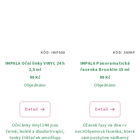
KÓD:
IMP508
KÓD:
34IMP
IMPALA Oční linky VINYL 24 h
IMPALA Panoramatická
2,5 ml
řasenka Brooklin 15 ml
99 Kč
99 Kč
Objednáno
Objednáno
Detail
Detail
Oční linky Vinyl 24H jsou
Úžasné řasy ve dne i v
černé, lesklé a dlouhotrvající,
noci!Objemová řasenka, která
tenký štěteček umožňuje
vám poskytne nádherný