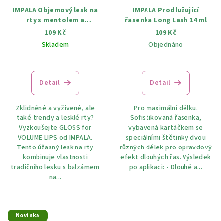
IMPALA Objemový lesk na
IMPALA Prodlužující
rty s mentolem a
řasenka Long Lash 14 ml
extraktem z feferonky 6
109 Kč
109 Kč
ml, různé odstiny
Skladem
Objednáno
Detail
Detail
Zklidněné a vyživené, ale
Pro maximální délku.
také trendy a lesklé rty?
Sofistikovaná řasenka,
Vyzkoušejte GLOSS for
vybavená kartáčkem se
VOLUME LIPS od IMPALA.
speciálními štětinky dvou
Tento úžasný lesk na rty
různých délek pro opravdový
kombinuje vlastnosti
efekt dlouhých řas. Výsledek
tradičního lesku s balzámem
po aplikaci: - Dlouhé a...
na...
Novinka