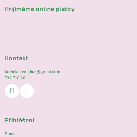
Přijímáme online platby
Kontakt
ludmila.semchuk
@
gmail.com
732 710 201
Přihlášení
E-mail