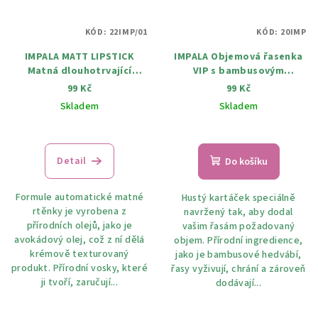
KÓD:
22IMP/01
KÓD:
20IMP
IMPALA MATT LIPSTICK
IMPALA Objemová řasenka
Matná dlouhotrvající
VIP s bambusovým
rtěnka s avokádovým
hedvábím 15 ml
99 Kč
99 Kč
olejem a přírodními vosky
Skladem
Skladem
2,5 ml
Průměrné
hodnocení
produktu
Detail
Do košíku
je
5,0
Formule automatické matné
Hustý kartáček speciálně
z
rtěnky je vyrobena z
navržený tak, aby dodal
5
přírodních olejů, jako je
vašim řasám požadovaný
hvězdiček.
avokádový olej, což z ní dělá
objem. Přírodní ingredience,
krémově texturovaný
jako je bambusové hedvábí,
produkt. Přírodní vosky, které
řasy vyživují, chrání a zároveň
ji tvoří, zaručují...
dodávají...