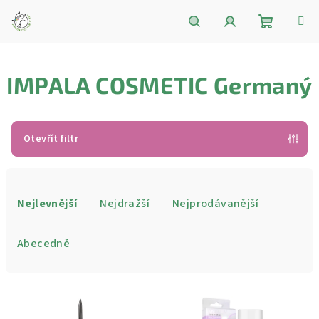
Přejít
na
obsah
Nákupní
Hledat
Přihlášení
IMPALA COSMETIC Germaný
košík
Otevřít filtr
Ř
a
Nejlevnější
Nejdražší
Nejprodávanější
z
e
Abecedně
n
í
V
p
ý