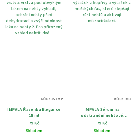
vrstva: vrstva pod obvyklým
výtažek z kopřivy a výtažek z
lakem na nehty vyhladí,
mořských řas, které zlepšují
ochrání nehty před
růst nehtů a aktivují
dehydratací a zvýší odolnost
mikrocirkulaci.
laku na nehty.2. Pro přirozený
vzhled nehtů: dvě...
KÓD:
15 IMP
KÓD:
IM1
IMPALA Řasenka Elegance
IMPALA Sérum na
15 ml
odstranění nehtové
kůžičky 12 ml
79 Kč
79 Kč
Skladem
Skladem