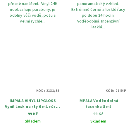
přesné nanášení. Vinyl 24H
panoramatický vzhled.
neobsahuje parabeny, je
Extrémně černé a lesklé řasy
odolný vůči vodě, potu a
po dobu 24 hodin.
velmi rychle...
Voděodolná. Intenzivní
lesklá...
KÓD:
2131/58I
KÓD:
21IMP
IMPALA VINYL LIPGLOSS
IMPALA Voděodolná
Vynil Lesk na rty 6 ml. různé
řasenka 8 ml
odstiny
99 Kč
99 Kč
Skladem
Skladem
Průměrné