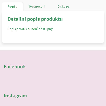
Popis
Hodnocení
Diskuze
Detailní popis produktu
Popis produktu není dostupný
Z
á
p
Facebook
a
t
í
Instagram