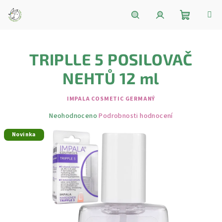
Přejít
na
obsah
Nákupní
Hledat
Přihlášení
TRIPLLE 5 POSILOVAČ
košík
NEHTŮ 12 ml
IMPALA COSMETIC GERMANÝ
Průměrné
Neohodnoceno
Podrobnosti hodnocení
hodnocení
Novinka
produktu
je
0,0
z
5
hvězdiček.