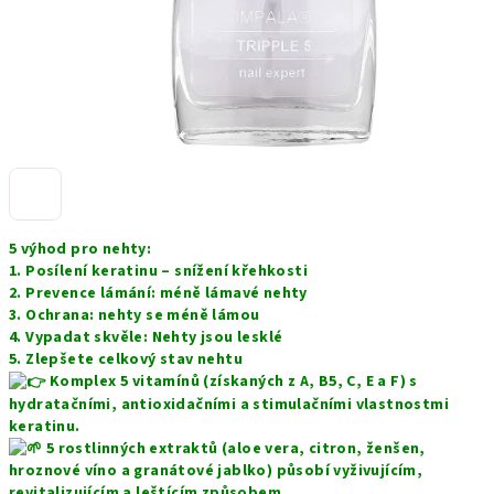
5 výhod pro nehty:
1. Posílení keratinu – snížení křehkosti
2. Prevence lámání: méně lámavé nehty
3. Ochrana: nehty se méně lámou
4. Vypadat skvěle: Nehty jsou lesklé
5. Zlepšete celkový stav nehtu
Komplex 5 vitamínů (získaných z A, B5, C, E a F) s
hydratačními, antioxidačními a stimulačními vlastnostmi
keratinu.
5 rostlinných extraktů (aloe vera, citron, ženšen,
hroznové víno a granátové jablko) působí vyživujícím,
revitalizujícím a leštícím způsobem.