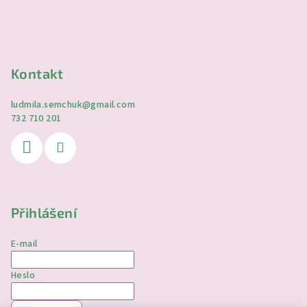
Kontakt
ludmila.semchuk
@
gmail.com
732 710 201
Přihlášení
E-mail
Heslo