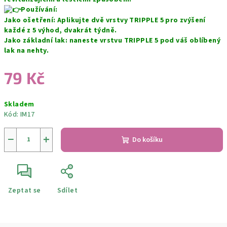
Používání:
Jako ošetření: Aplikujte dvě vrstvy TRIPPLE 5 pro zvýšení
každé z 5 výhod, dvakrát týdně.
Jako základní lak: naneste vrstvu TRIPPLE 5 pod váš oblíbený
lak na nehty.
79 Kč
Měrná
Skladem
cena:
Kód:
IM17
−
+
Do košíku
Zeptat se
Sdílet