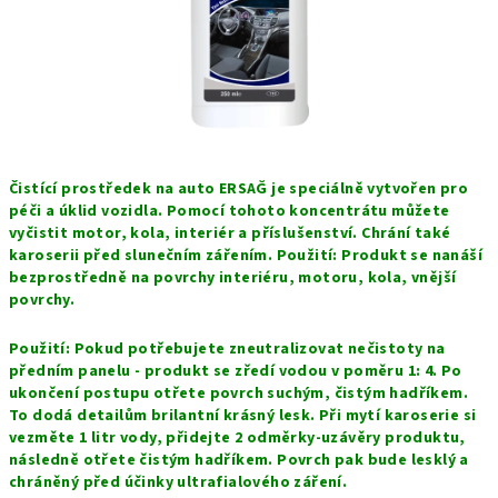
Čistící prostředek na auto ERSAĞ je speciálně vytvořen pro
péči a úklid vozidla. Pomocí tohoto koncentrátu můžete
vyčistit motor, kola, interiér a příslušenství. Chrání také
karoserii před slunečním zářením. Použití: Produkt se nanáší
bezprostředně na povrchy interiéru, motoru, kola, vnější
povrchy.
Použití: Pokud potřebujete zneutralizovat nečistoty na
předním panelu - produkt se zředí vodou v poměru 1: 4. Po
ukončení postupu otřete povrch suchým, čistým hadříkem.
To dodá detailům brilantní krásný lesk. Při mytí karoserie si
vezměte 1 litr vody, přidejte 2 odměrky-uzávěry produktu,
následně otřete čistým hadříkem. Povrch pak bude lesklý a
chráněný před účinky ultrafialového záření.