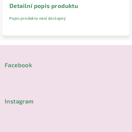
Detailní popis produktu
Popis produktu není dostupný
Z
á
p
Facebook
a
t
í
Instagram