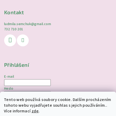
Kontakt
ludmila.semchuk
@
gmail.com
732 710 201
Přihlášení
E-mail
Heslo
Tento web používá soubory cookie. Dalším procházením
Přihlásit se
tohoto webu vyjadřujete souhlas s jejich používáním..
Více informací
zde
.
Nová registrace
Zapomenuté heslo