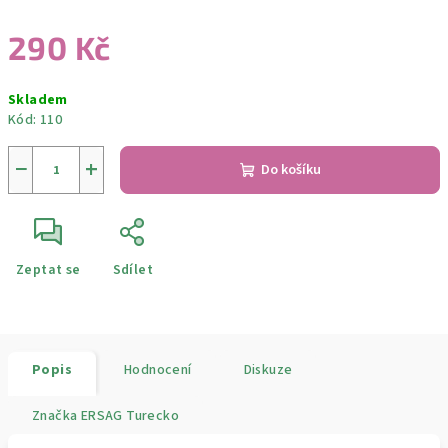
290 Kč
Měrná
Skladem
cena:
Kód:
110
−
+
Do košíku
Zeptat se
Sdílet
Popis
Hodnocení
Diskuze
Značka
ERSAG Turecko