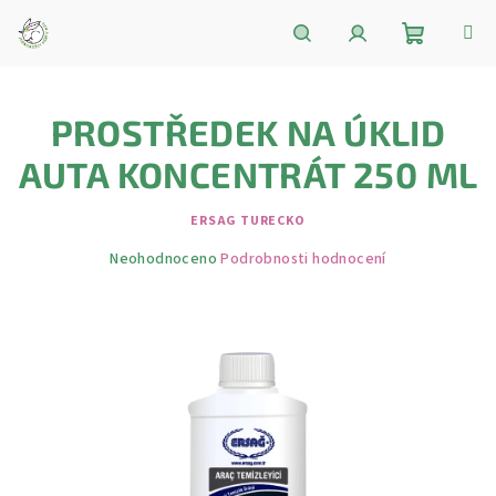
Přejít
na
obsah
Nákupní
Hledat
Přihlášení
PROSTŘEDEK NA ÚKLID
košík
AUTA KONCENTRÁT 250 ML
ERSAG TURECKO
Průměrné
Neohodnoceno
Podrobnosti hodnocení
hodnocení
produktu
je
0,0
z
5
hvězdiček.