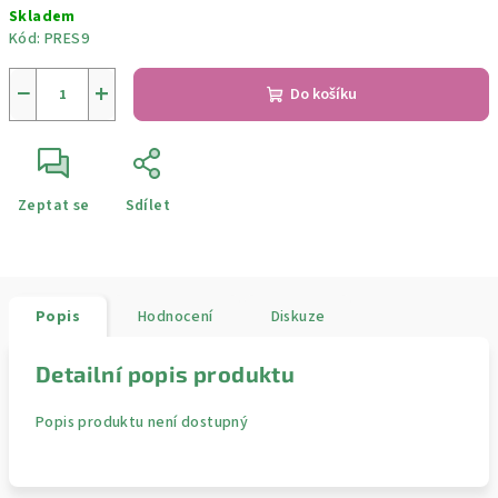
Skladem
cena:
Kód:
PRES9
−
+
Do košíku
Zeptat se
Sdílet
Popis
Hodnocení
Diskuze
Detailní popis produktu
Popis produktu není dostupný