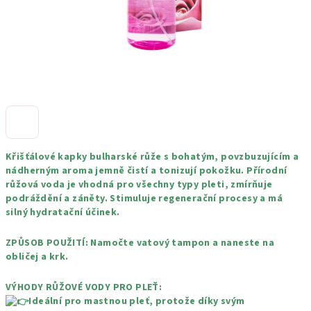
Křišťálové kapky bulharské růže s bohatým, povzbuzujícím a
nádherným aroma jemně čistí a tonizují pokožku. Přírodní
růžová voda je vhodná pro všechny typy pleti, zmírňuje
podráždění a záněty. Stimuluje regenerační procesy a má
silný hydratační účinek.
ZPŮSOB POUŽITÍ: Namočte vatový tampon a naneste na
obličej a krk.
VÝHODY RŮŽOVÉ VODY PRO PLEŤ:
Ideální pro mastnou pleť, protože díky svým