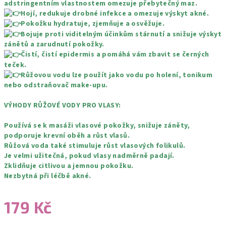
adstringentním vlastnostem omezuje přebytečný maz.
Hojí, redukuje drobné infekce a omezuje výskyt akné.
Pokožku hydratuje, zjemňuje a osvěžuje.
Bojuje proti viditelným účinkům stárnutí a snižuje výskyt
zánětů a zarudnutí pokožky.
Čistí, čistí epidermis a pomáhá vám zbavit se černých
teček.
Růžovou vodu lze použít jako vodu po holení, tonikum
nebo odstraňovač make-upu.
VÝHODY RŮŽOVÉ VODY PRO VLASY:
Používá se k masáži vlasové pokožky, snižuje záněty,
podporuje krevní oběh a růst vlasů.
Růžová voda také stimuluje růst vlasových folikulů.
Je velmi užitečná, pokud vlasy nadměrně padají.
Zklidňuje citlivou a jemnou pokožku.
Nezbytná při léčbě akné.
179 Kč
Měrná