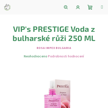
Přejít
na
obsah
Nákupní
Hledat
Přihlášení
VIP's PRESTIGE Voda z
košík
bulharské růži 250 ML
ROSA IMPEX BULGARIA
Průměrné
Neohodnoceno
Podrobnosti hodnocení
hodnocení
produktu
je
0,0
z
5
hvězdiček.