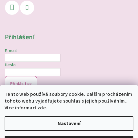
Přihlášení
E-mail
Heslo
Přihlásit se
Tento web používá soubory cookie. Dalším procházením
Nová registrace
Zapomenuté heslo
tohoto webu vyjadřujete souhlas s jejich používáním..
Více informací
zde
.
Copyright 2026
jednorozciverivnas.cz
. Všechna práva
vyhrazena.
Upravit nastavení cookies
Nastavení
Vytvořil Shoptet