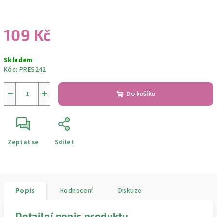
109 Kč
Měrná
Skladem
cena:
Kód:
PRES242
−
+
Do košíku
Zeptat se
Sdílet
Popis
Hodnocení
Diskuze
Detailní popis produktu