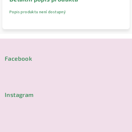
Popis produktu není dostupný
Z
á
p
Facebook
a
t
í
Instagram