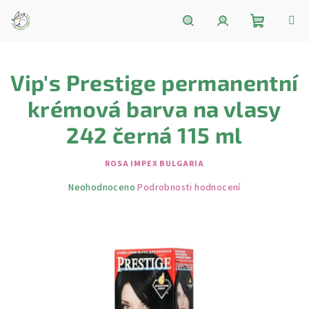
Přejít
na
obsah
Nákupní
Hledat
Přihlášení
Vip's Prestige permanentní
košík
krémová barva na vlasy
242 černá 115 ml
ROSA IMPEX BULGARIA
Průměrné
Neohodnoceno
Podrobnosti hodnocení
hodnocení
produktu
je
0,0
z
5
hvězdiček.