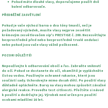
Pokud máte dlouhé vlasy, doporučujeme použít dvě
balení odbarvovače.
PŘEDBĚŽNÉ ZASVĚTLENÍ
Pokud je vaše výchozí barva o dva tóny tmavší, než je
požadovaný výsledek, musíte vlasy nejprve zesvětlit
krémovým zesvětlovačem vip's PRESTIGE č. 200. Nezesvětlujte
bezprostředně před nebo bezprostředně trvalé ondulaci
nebo pokud jsou vaše vlasy vážně poškozené.
POZOR! DŮLEŽITÉ!
Nepoužívejte k odbarvování obočí a řas. Zabraňte vniknutí
do očí. Pokud se dostanete do očí, okamžitě je vypláchněte
čistou vodou. Používejte ochranné rukavice, které jsou
součástí sady. Uchovávejte mimo dosah dětí. Po použití vlasy
důkladně opláchněte. Barvy na vlasy mohou způsobit závažné
alergické reakce. Proveďte test citlivosti. Přečtěte si návod
k použití a dodržujte jej. Výrobek není určen pro použití
osobami mladšími 16 let.