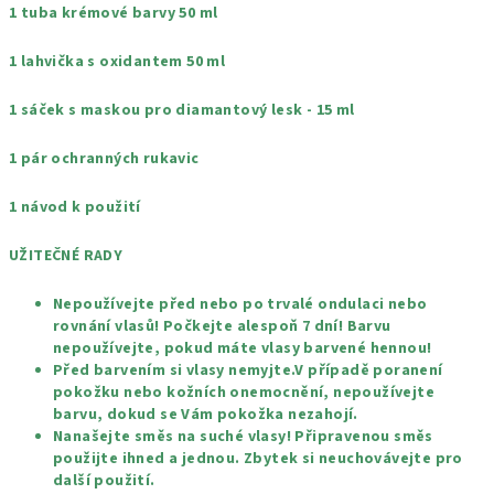
1 tuba krémové barvy 50 ml
1 lahvička s oxidantem 50 ml
1 sáček s maskou pro diamantový lesk - 15 ml
1 pár ochranných rukavic
1 návod k použití
UŽITEČNÉ RADY
Nepoužívejte před nebo po trvalé ondulaci nebo
rovnání vlasů! Počkejte alespoň 7 dní! Barvu
nepoužívejte, pokud máte vlasy barvené hennou!
Před barvením si vlasy nemyjte.V případě poranení
pokožku nebo kožních onemocnění, nepoužívejte
barvu, dokud se Vám pokožka nezahojí.
Nanašejte směs na suché vlasy! Připravenou směs
použijte ihned a jednou. Zbytek si neuchovávejte pro
další použití.