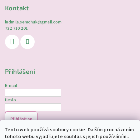
Kontakt
ludmila.semchuk
@
gmail.com
732 710 201
Přihlášení
E-mail
Heslo
Přihlásit se
Tento web používá soubory cookie. Dalším procházením
Nová registrace
Zapomenuté heslo
tohoto webu vyjadřujete souhlas s jejich používáním..