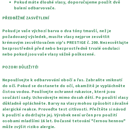
Pokud máte dlouhé vlasy, doporučujeme použít dvě
balení odbarvovače.
PŘEDBĚŽNÉ ZASVĚTLENÍ
Pokud je vaše výchozí barva o dva tóny tmavší, než je
požadovaný výsledek, musíte vlasy nejprve zesvětlit
krémovým zesvětlovačem vip's PRESTIGE č. 200. Nezesvětlujte
bezprostředně před nebo bezprostředně trvalé ondulaci
nebo pokud jsou vaše vlasy vážně poškozené.
POZOR! DŮLEŽITÉ!
Nepoužívejte k odbarvování obočí a řas. Zabraňte vniknutí
do očí. Pokud se dostanete do očí, okamžitě je vypláchněte
čistou vodou. Používejte ochranné rukavice, které jsou
součástí sady. Uchovávejte mimo dosah dětí. Po použití vlasy
důkladně opláchněte. Barvy na vlasy mohou způsobit závažné
alergické reakce. Proveďte test citlivosti. Přečtěte si návod
k použití a dodržujte jej. Výrobek není určen pro použití
osobami mladšími 16 let. Dočasné tetování "černou hennou"
může zvýšit riziko alergie.