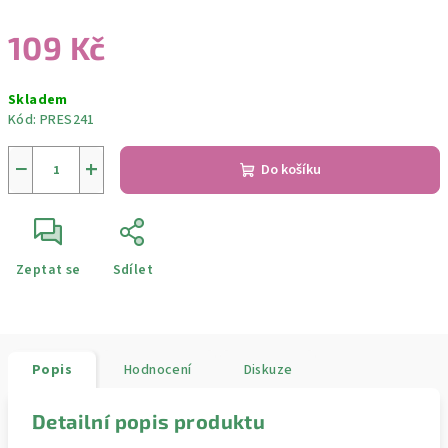
109 Kč
Měrná
Skladem
cena:
Kód:
PRES241
−
+
Do košíku
Zeptat se
Sdílet
Popis
Hodnocení
Diskuze
Detailní popis produktu