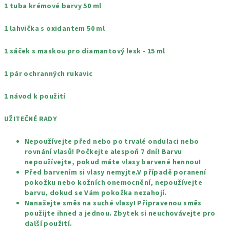
1 tuba krémové barvy 50 ml
1 lahvička s oxidantem 50 ml
1 sáček s maskou pro diamantový lesk - 15 ml
1 pár ochranných rukavic
1 návod k použití
UŽITEČNÉ RADY
Nepoužívejte před nebo po trvalé ondulaci nebo
rovnání vlasů! Počkejte alespoň 7 dní! Barvu
nepoužívejte, pokud máte vlasy barvené hennou!
Před barvením si vlasy nemyjte.V případě poranení
pokožku nebo kožních onemocnění, nepoužívejte
barvu, dokud se Vám pokožka nezahojí.
Nanašejte směs na suché vlasy! Připravenou směs
použijte ihned a jednou. Zbytek si neuchovávejte pro
další použití.