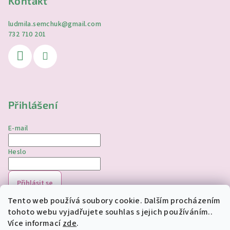
Kontakt
ludmila.semchuk
@
gmail.com
732 710 201
Přihlášení
E-mail
Heslo
Přihlásit se
Tento web používá soubory cookie. Dalším procházením
Nová registrace
Zapomenuté heslo
tohoto webu vyjadřujete souhlas s jejich používáním..
Více informací
zde
.