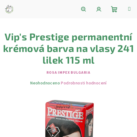
Přejít
na
obsah
Nákupní
Hledat
Přihlášení
Vip's Prestige permanentní
košík
krémová barva na vlasy 241
lilek 115 ml
ROSA IMPEX BULGARIA
Průměrné
Neohodnoceno
Podrobnosti hodnocení
hodnocení
produktu
je
0,0
z
5
hvězdiček.