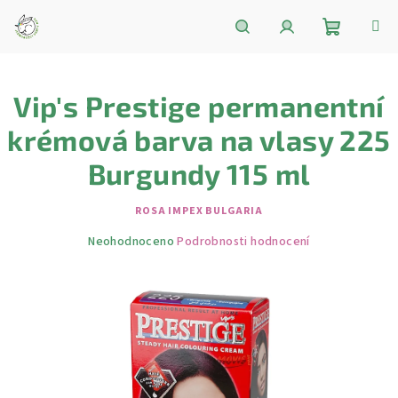
Přejít
na
obsah
Nákupní
Hledat
Přihlášení
Vip's Prestige permanentní
košík
krémová barva na vlasy 225
Burgundy 115 ml
ROSA IMPEX BULGARIA
Průměrné
Neohodnoceno
Podrobnosti hodnocení
hodnocení
produktu
je
0,0
z
5
hvězdiček.