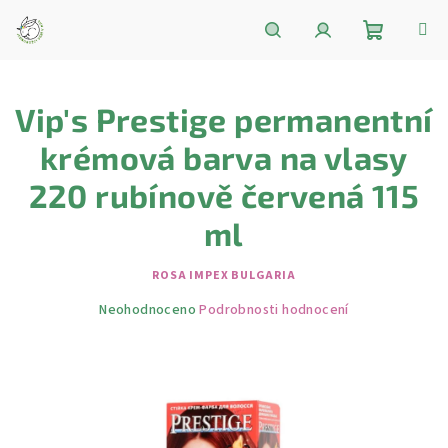
Přejít
na
obsah
Nákupní
Hledat
Přihlášení
Vip's Prestige permanentní
košík
krémová barva na vlasy
220 rubínově červená 115
ml
ROSA IMPEX BULGARIA
Průměrné
Neohodnoceno
Podrobnosti hodnocení
hodnocení
produktu
je
0,0
z
5