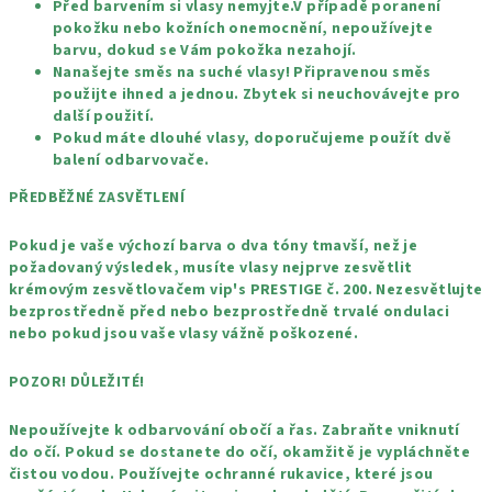
Před barvením si vlasy nemyjte.V případě poranení
pokožku nebo kožních onemocnění, nepoužívejte
barvu, dokud se Vám pokožka nezahojí.
Nanašejte směs na suché vlasy! Připravenou směs
použijte ihned a jednou. Zbytek si neuchovávejte pro
další použití.
Pokud máte dlouhé vlasy, doporučujeme použít dvě
balení odbarvovače.
PŘEDBĚŽNÉ ZASVĚTLENÍ
Pokud je vaše výchozí barva o dva tóny tmavší, než je
požadovaný výsledek, musíte vlasy nejprve zesvětlit
krémovým zesvětlovačem vip's PRESTIGE č. 200. Nezesvětlujte
bezprostředně před nebo bezprostředně trvalé ondulaci
nebo pokud jsou vaše vlasy vážně poškozené.
POZOR! DŮLEŽITÉ!
Nepoužívejte k odbarvování obočí a řas. Zabraňte vniknutí
do očí. Pokud se dostanete do očí, okamžitě je vypláchněte
čistou vodou. Používejte ochranné rukavice, které jsou