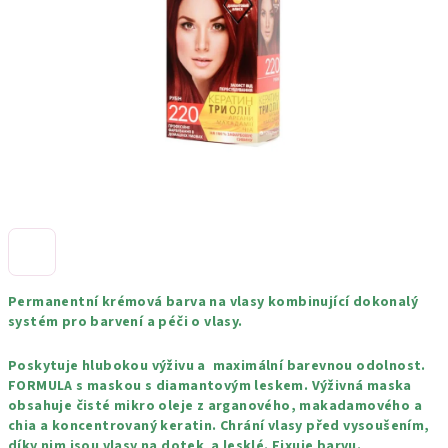
hvězdiček.
Permanentní krémová barva na vlasy kombinující dokonalý
systém pro barvení a péči o vlasy.
Poskytuje hlubokou výživu a maximální barevnou odolnost.
FORMULA s maskou s diamantovým leskem. Výživná maska
obsahuje čisté mikro oleje z arganového, makadamového a
chia a koncentrovaný keratin. Chrání vlasy před vysoušením,
díky nim jsou vlasy na dotek a lesklé. Fixuje barvu.