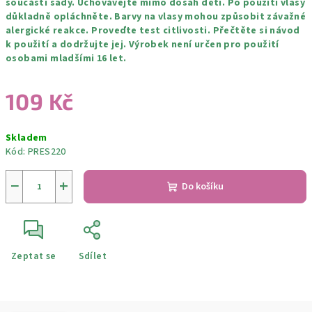
součástí sady. Uchovávejte mimo dosah dětí. Po použití vlasy
důkladně opláchněte. Barvy na vlasy mohou způsobit závažné
alergické reakce. Proveďte test citlivosti. Přečtěte si návod
k použití a dodržujte jej. Výrobek není určen pro použití
osobami mladšími 16 let.
109 Kč
Měrná
Skladem
cena:
Kód:
PRES220
−
+
Do košíku
Zeptat se
Sdílet