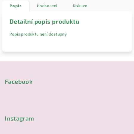
Popis
Hodnocení
Diskuze
Detailní popis produktu
Popis produktu není dostupný
Z
á
p
Facebook
a
t
í
Instagram