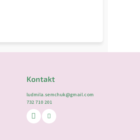
Kontakt
ludmila.semchuk
@
gmail.com
732 710 201