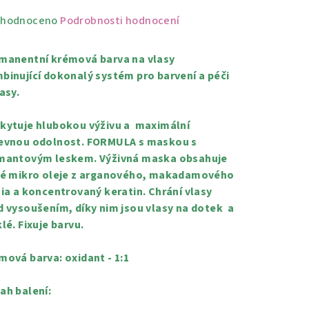
měrné
hodnoceno
Podrobnosti hodnocení
nocení
duktu
manentní krémová barva na vlasy
binující dokonalý systém pro barvení a péči
asy.
kytuje hlubokou výživu a maximální
zdiček.
evnou odolnost. FORMULA s maskou s
mantovým leskem. Výživná maska obsahuje
té mikro oleje z arganového, makadamového
hia a koncentrovaný keratin. Chrání vlasy
d vysoušením, díky nim jsou vlasy na dotek a
lé. Fixuje barvu.
mová barva: oxidant - 1:1
ah balení: