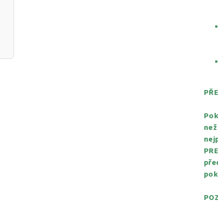
PŘE
Pok
než
nej
PRE
pře
pok
POZ