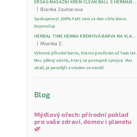
ERSAG MASÁŽNÍ KRÉM CLEAN BALL S HERMANKEM A MENTOLEM pro úlevu od bolesti, otoků a napětí ve svalech
|
Blanka Zouharova
Hodnocení produktu je 5 z 5 hvězdiček.
Spokojenost 200%.Fakt sem za den cítila úlevu.
Doporučuji
HERBAL TIME HENNA KREMOVÁ BARVA NA VLASY 9 Lilek 75 ml
|
Monika Z.
Hodnocení produktu je 5 z 5 hvězdiček.
Výborná přírodní barva, kterou používám už řadu let.
Moc pěkný odstín, který se postupně vymývá. Vlas
obalí, je pevnější a snadno se nanáší.
Blog
Mýdlový ořech: přírodní poklad
pro vaše zdraví, domov i planetu
🌿