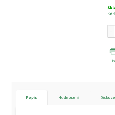
cen
Skl
Kód
−
Ti
Popis
Hodnocení
Diskuz