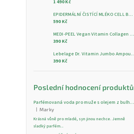
1 490 Kč
a
n
EPIDERMÁLNÍ ČISTÍCÍ MLÉKO CELL BY CELL Epidermal Cleansing Milk 200 ml
590 Kč
n
MEDI-PEEL Vegan Vitamin Collagen Clear, 300 m
í
390 Kč
p
Lebelage Dr. Vitamin Jumbo Ampoule, gelo
a
390 Kč
n
e
Poslední hodnocení produktů
l
Parfémovaná voda pro muže s olejem z bulharské růži Gold 30 
|
Marky
Hodnocení produktu je 5 z 5 hvězdiček.
Krásná vůně pro mladé, syn jinou nechce. Jemně
sladký parfém...