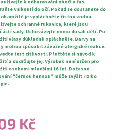
oužívejte k odbarvování obočí a řas.
raňte vniknutí do očí. Pokud se dostanete do
, okamžitě je vypláchněte čistou vodou.
žívejte ochranné rukavice, které jsou
částí sady. Uchovávejte mimo dosah dětí. Po
žití vlasy důkladně opláchněte. Barvy na
sy mohou způsobit závažné alergické reakce.
veďte test citlivosti. Přečtěte si návod k
žití a dodržujte jej. Výrobek není určen pro
žití osobami mladšími 16 let. Dočasné
ování "černou hennou" může zvýšit riziko
rgie.
09 Kč
ná