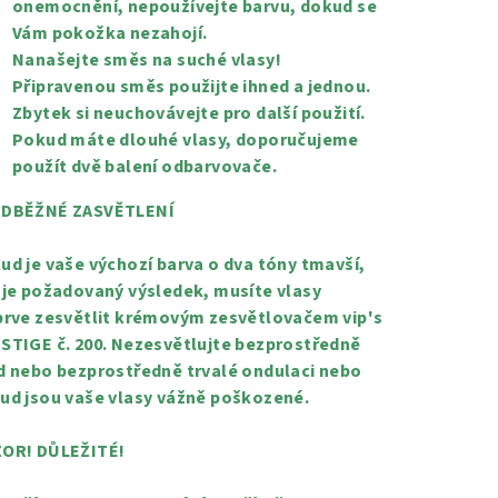
onemocnění, nepoužívejte barvu, dokud se
Vám pokožka nezahojí.
Nanašejte směs na suché vlasy!
Připravenou směs použijte ihned a jednou.
Zbytek si neuchovávejte pro další použití.
Pokud máte dlouhé vlasy, doporučujeme
použít dvě balení odbarvovače.
DBĚŽNÉ ZASVĚTLENÍ
ud je vaše výchozí barva o dva tóny tmavší,
 je požadovaný výsledek, musíte vlasy
prve zesvětlit krémovým zesvětlovačem vip's
STIGE č. 200. Nezesvětlujte bezprostředně
d nebo bezprostředně trvalé ondulaci nebo
ud jsou vaše vlasy vážně poškozené.
OR! DŮLEŽITÉ!