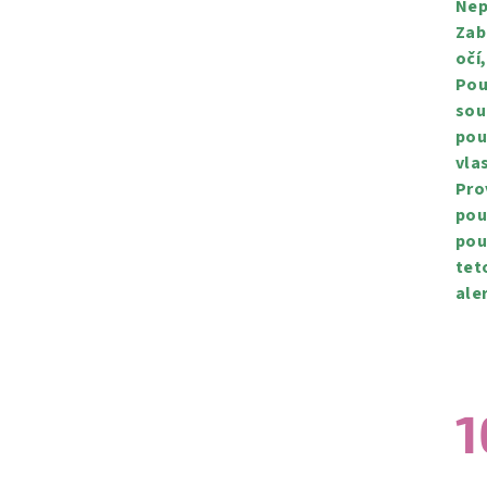
Nep
Zab
očí
Pou
sou
pou
vla
Pro
pou
pou
tet
ale
1
Měr