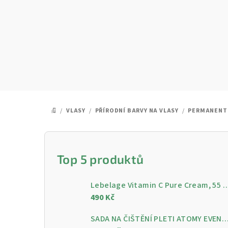
Přejít
na
obsah
/
VLASY
/
PŘÍRODNÍ BARVY NA VLASY
/
PERMANENTN
DOMŮ
P
o
Top 5 produktů
s
Lebelage Vitamin C Pure Cream, 55 ml - Rozjasňující pleťo
t
490 Kč
r
SADA NA ČIŠTĚNÍ PLETI ATOMY EVENING CARE - 4 KROKY PRO ČISTOU A ZÁ