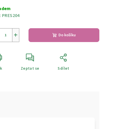
a:
adem
:
PRES204
+
Do košíku
sk
Zeptat se
Sdílet
e