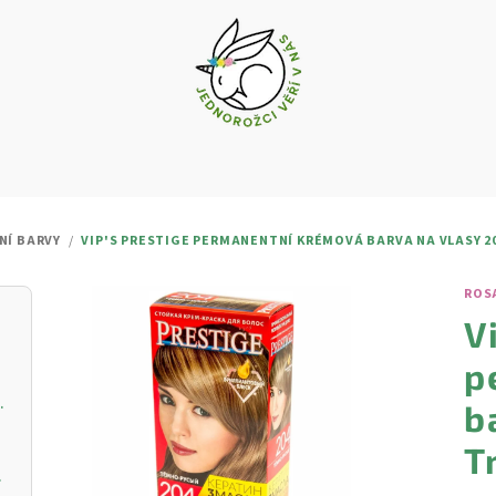
Í BARVY
/
VIP'S PRESTIGE PERMANENTNÍ KRÉMOVÁ BARVA NA VLASY 2
ROS
V
p
vý krém s vitamínem C
b
T
ŘIVOU PLEŤ