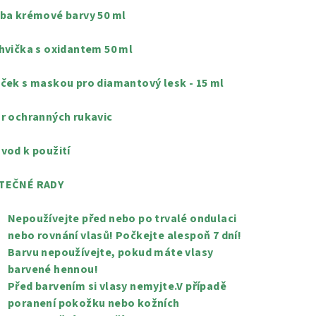
uba krémové barvy 50 ml
ahvička s oxidantem 50 ml
áček s maskou pro diamantový lesk - 15 ml
ár ochranných rukavic
ávod k použití
TEČNÉ RADY
Nepoužívejte před nebo po trvalé ondulaci
nebo rovnání vlasů! Počkejte alespoň 7 dní!
Barvu nepoužívejte, pokud máte vlasy
barvené hennou!
Před barvením si vlasy nemyjte.V případě
poranení pokožku nebo kožních