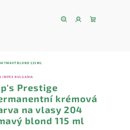
Hledat
Přihlášení
Nákupní
košík
04 TMAVÝ BLOND 115 ML
A IMPEX BULGARIA
ip's Prestige
ermanentní krémová
arva na vlasy 204
mavý blond 115 ml