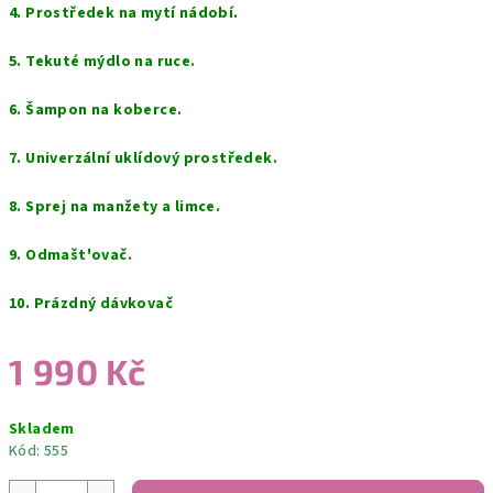
4. Prostředek na mytí nádobí.
5. Tekuté mýdlo na ruce.
6. Šampon na koberce.
7. Univerzální uklídový prostředek.
8. Sprej na manžety a limce.
9. Odmašt'ovač.
10. Prázdný dávkovač
1 990 Kč
Měrná
Skladem
cena:
Kód:
555