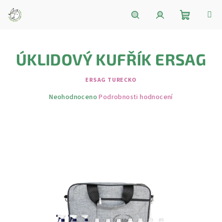
Přejít
na
obsah
Nákupní
Hledat
Přihlášení
ÚKLIDOVÝ KUFŘÍK ERSAG
košík
ERSAG TURECKO
Průměrné
Neohodnoceno
Podrobnosti hodnocení
hodnocení
produktu
je
0,0
z
5
hvězdiček.