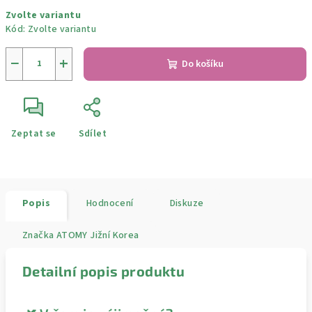
Měrná
Zvolte variantu
cena:
Kód:
Zvolte variantu
−
+
Do košíku
Zeptat se
Sdílet
Popis
Hodnocení
Diskuze
Značka
ATOMY Jižní Korea
Detailní popis produktu