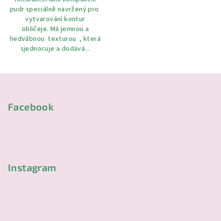
pudr speciálně navržený pro
vytvarování kontur
obličeje. Má jemnou a
hedvábnou texturou , která
sjednocuje a dodává...
Z
á
p
Facebook
a
t
í
Instagram