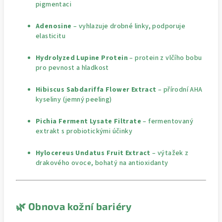
pigmentaci
Adenosine
– vyhlazuje drobné linky, podporuje
elasticitu
Hydrolyzed Lupine Protein
– protein z vlčího bobu
pro pevnost a hladkost
Hibiscus Sabdariffa Flower Extract
– přírodní AHA
kyseliny (jemný peeling)
Pichia Ferment Lysate Filtrate
– fermentovaný
extrakt s probiotickými účinky
Hylocereus Undatus Fruit Extract
– výtažek z
drakového ovoce, bohatý na antioxidanty
🌿
Obnova kožní bariéry