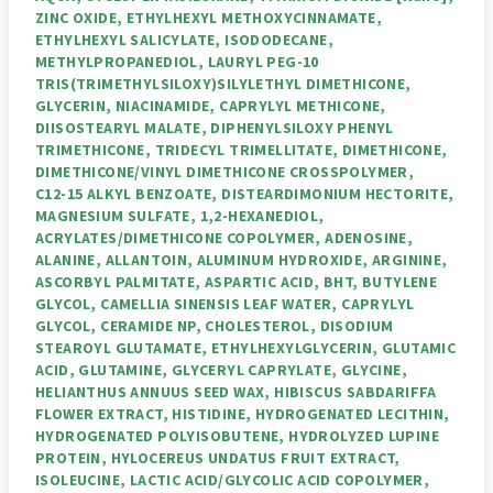
ZINC OXIDE, ETHYLHEXYL METHOXYCINNAMATE,
ETHYLHEXYL SALICYLATE, ISODODECANE,
METHYLPROPANEDIOL, LAURYL PEG‑10
TRIS(TRIMETHYLSILOXY)SILYLETHYL DIMETHICONE,
GLYCERIN, NIACINAMIDE, CAPRYLYL METHICONE,
DIISOSTEARYL MALATE, DIPHENYLSILOXY PHENYL
TRIMETHICONE, TRIDECYL TRIMELLITATE, DIMETHICONE,
DIMETHICONE/VINYL DIMETHICONE CROSSPOLYMER,
C12‑15 ALKYL BENZOATE, DISTEARDIMONIUM HECTORITE,
MAGNESIUM SULFATE, 1,2‑HEXANEDIOL,
ACRYLATES/DIMETHICONE COPOLYMER, ADENOSINE,
ALANINE, ALLANTOIN, ALUMINUM HYDROXIDE, ARGININE,
ASCORBYL PALMITATE, ASPARTIC ACID, BHT, BUTYLENE
GLYCOL, CAMELLIA SINENSIS LEAF WATER, CAPRYLYL
GLYCOL, CERAMIDE NP, CHOLESTEROL, DISODIUM
STEAROYL GLUTAMATE, ETHYLHEXYLGLYCERIN, GLUTAMIC
ACID, GLUTAMINE, GLYCERYL CAPRYLATE, GLYCINE,
HELIANTHUS ANNUUS SEED WAX, HIBISCUS SABDARIFFA
FLOWER EXTRACT, HISTIDINE, HYDROGENATED LECITHIN,
HYDROGENATED POLYISOBUTENE, HYDROLYZED LUPINE
PROTEIN, HYLOCEREUS UNDATUS FRUIT EXTRACT,
ISOLEUCINE, LACTIC ACID/GLYCOLIC ACID COPOLYMER,