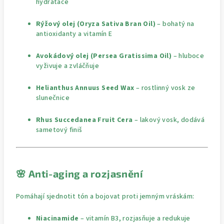
hydratace
Rýžový olej (Oryza Sativa Bran Oil)
– bohatý na
antioxidanty a vitamín E
Avokádový olej (Persea Gratissima Oil)
– hluboce
vyživuje a zvláčňuje
Helianthus Annuus Seed Wax
– rostlinný vosk ze
slunečnice
Rhus Succedanea Fruit Cera
– lakový vosk, dodává
sametový finiš
🌸
Anti-aging a rozjasnění
Pomáhají sjednotit tón a bojovat proti jemným vráskám:
Niacinamide
– vitamín B3, rozjasňuje a redukuje