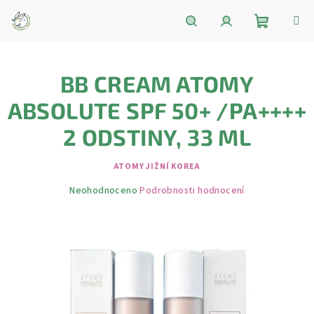
Přejít
na
obsah
Nákupní
Hledat
Přihlášení
BB CREAM ATOMY
košík
ABSOLUTE SPF 50+ /PA++++
2 ODSTINY, 33 ML
ATOMY JIŽNÍ KOREA
Průměrné
Neohodnoceno
Podrobnosti hodnocení
hodnocení
produktu
je
0,0
z
5
hvězdiček.