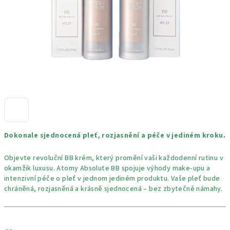
Dokonale sjednocená pleť, rozjasnění a péče v jediném kroku.
Objevte revoluční BB krém, který promění vaši každodenní rutinu v
okamžik luxusu. Atomy Absolute BB spojuje výhody make-upu a
intenzivní péče o pleť v jednom jediném produktu. Vaše pleť bude
chráněná, rozjasněná a krásně sjednocená – bez zbytečné námahy.