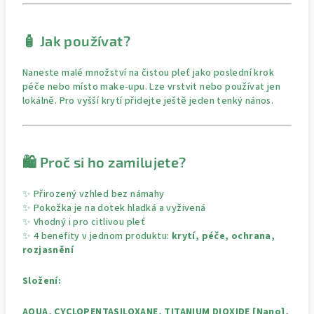
🧴 Jak používat?
Naneste malé množství na čistou pleť jako poslední krok
péče nebo místo make-upu. Lze vrstvit nebo používat jen
lokálně. Pro vyšší krytí přidejte ještě jeden tenký nános.
🛍️ Proč si ho zamilujete?
✨ Přirozený vzhled bez námahy
✨ Pokožka je na dotek hladká a vyživená
✨ Vhodný i pro citlivou pleť
✨ 4 benefity v jednom produktu:
krytí, péče, ochrana,
rozjasnění
Složení:
AQUA, CYCLOPENTASILOXANE, TITANIUM DIOXIDE [Nano],