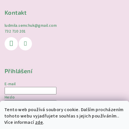
Kontakt
ludmila.semchuk
@
gmail.com
732 710 201
Přihlášení
E-mail
Heslo
Tento web používá soubory cookie. Dalším procházením
Přihlásit se
tohoto webu vyjadřujete souhlas s jejich používáním..
Více informací
zde
.
Nová registrace
Zapomenuté heslo