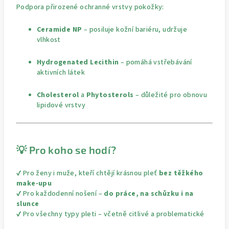
Podpora přirozené ochranné vrstvy pokožky:
Ceramide NP
– posiluje kožní bariéru, udržuje
vlhkost
Hydrogenated Lecithin
– pomáhá vstřebávání
aktivních látek
Cholesterol
a
Phytosterols
– důležité pro obnovu
lipidové vrstvy
💡 Pro koho se hodí?
✔ Pro ženy i muže, kteří chtějí krásnou pleť
bez těžkého
make-upu
✔ Pro každodenní nošení –
do práce, na schůzku i na
slunce
✔ Pro všechny typy pleti – včetně citlivé a problematické