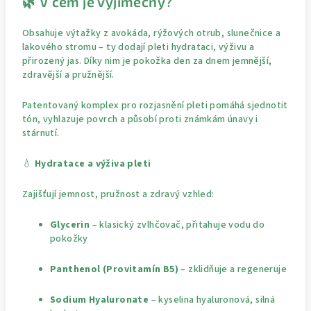
🌿 V čem je výjimečný?
Obsahuje výtažky z avokáda, rýžových otrub, slunečnice a
lakového stromu – ty dodají pleti hydrataci, výživu a
přirozený jas. Díky nim je pokožka den za dnem jemnější,
zdravější a pružnější.
Patentovaný komplex pro rozjasnění pleti pomáhá sjednotit
tón, vyhlazuje povrch a působí proti známkám únavy i
stárnutí.
💧
Hydratace a výživa pleti
Zajišťují jemnost, pružnost a zdravý vzhled:
Glycerin
– klasický zvlhčovač, přitahuje vodu do
pokožky
Panthenol (Provitamín B5)
– zklidňuje a regeneruje
Sodium Hyaluronate
– kyselina hyaluronová, silná