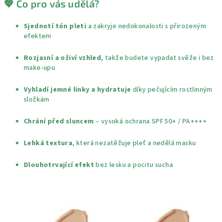
💖 Co pro vás udělá?
Sjednotí tón pleti
a zakryje nedokonalosti s přirozeným
efektem
Rozjasní a oživí vzhled
, takže budete vypadat svěže i bez
make-upu
Vyhladí jemné linky a hydratuje
díky pečujícím rostlinným
složkám
Chrání před sluncem
– vysoká ochrana SPF 50+ / PA++++
Lehká textura
, která nezatěžuje pleť a nedělá masku
Dlouhotrvající efekt
bez lesku a pocitu sucha