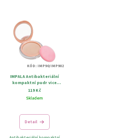
KÓD:
IMP90/IMP902
IMPALA Antibakteriální
kompaktní pudr vice
odstínů 12 g
119 Kč
Skladem
Detail
Antibakteriální kompaktní