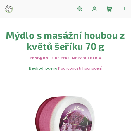
Přejít
na
obsah
Nákupní
Hledat
Přihlášení
Mýdlo s masážní houbou z
košík
květů šeříku 70 g
ROSE@BG , FINE PERFUMERY BULGARIA
Průměrné
Neohodnoceno
Podrobnosti hodnocení
hodnocení
produktu
je
0,0
z
5
hvězdiček.