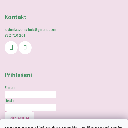
Kontakt
ludmila.semchuk
@
gmail.com
732 710 201
Přihlášení
E-mail
Heslo
Přihlásit se