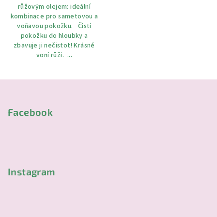
růžovým olejem: ideální
kombinace pro sametovou a
voňavou pokožku. Čistí
pokožku do hloubky a
zbavuje ji nečistot! Krásné
voní růži. ...
Z
á
p
Facebook
a
t
í
Instagram