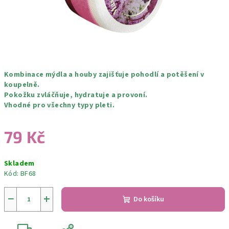
Kombinace mýdla a houby zajišťuje pohodlí a potěšení v
koupelně.
Pokožku zvláčňuje, hydratuje a provoní.
Vhodné pro všechny typy pleti.
79 Kč
Měrná
Skladem
cena:
Kód:
BF68
−
+
Do košíku