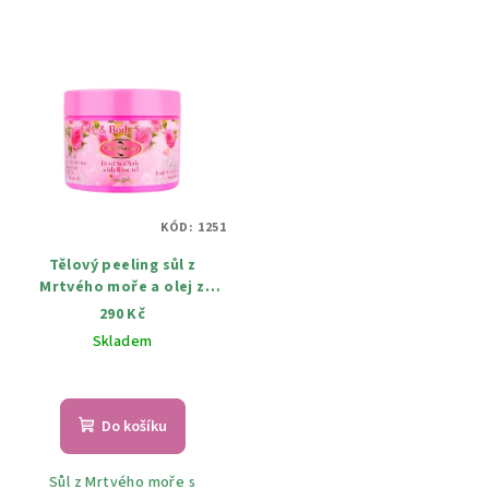
KÓD:
1251
Tělový peeling sůl z
Mrtvého moře a olej z
bulharské růži 250 g
290 Kč
Skladem
Do košíku
Sůl z Mrtvého moře s