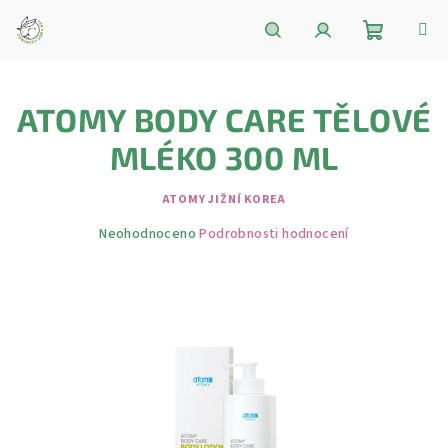
Přejít
na
obsah
Nákupní
Hledat
Přihlášení
ATOMY BODY CARE TĚLOVÉ
košík
MLÉKO 300 ML
ATOMY JIŽNÍ KOREA
Průměrné
Neohodnoceno
Podrobnosti hodnocení
hodnocení
produktu
je
0,0
z
5
hvězdiček.