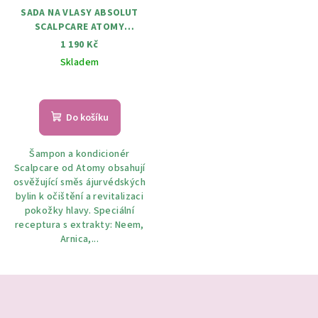
SADA NA VLASY ABSOLUT
SCALPCARE ATOMY
(ŠAMPON 500ML,
1 190 Kč
KONDICIONÉR 500ML)
Skladem
Do košíku
Šampon a kondicionér
Scalpcare od Atomy obsahují
osvěžující směs ájurvédských
bylin k očištění a revitalizaci
pokožky hlavy. Speciální
receptura s extrakty: Neem,
Arnica,...
Z
á