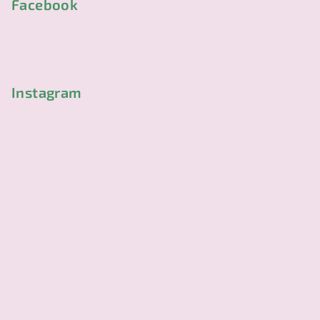
p
Facebook
a
t
í
Instagram