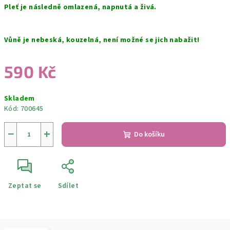
Pleť je následně omlazená, napnutá a živá.
Vůně je nebeská, kouzelná, není možné se jich nabažit!
590 Kč
Měrná
Skladem
cena:
Kód:
700645
−
+
Do košíku
Zeptat se
Sdílet