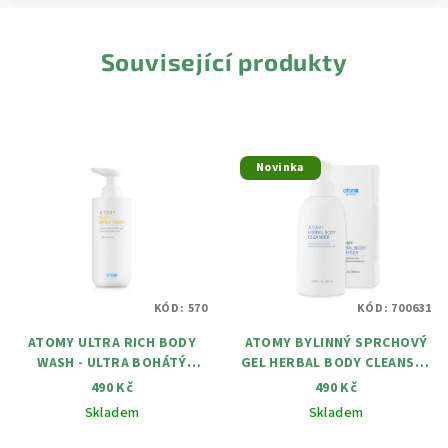
Související produkty
Novinka
KÓD:
570
KÓD:
700631
ATOMY ULTRA RICH BODY
ATOMY BYLINNÝ SPRCHOVÝ
WASH - ULTRA BOHÁTÝ
GEL HERBAL BODY CLEANSER
SPRCHOVÝ GEL 350 ML
500 ML
490 Kč
490 Kč
Skladem
Skladem