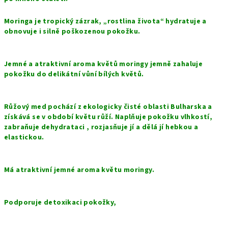
Moringa je tropický zázrak, „rostlina života“ hydratuje a
obnovuje i silně poškozenou pokožku.
Jemné a atraktivní aroma květů moringy jemně zahaluje
pokožku do delikátní vůní bílých květů.
Růžový med pochází z ekologicky čisté oblasti Bulharska a
získává se v období květu růží. Naplňuje pokožku vlhkostí,
zabraňuje dehydrataci , rozjasňuje jí a dělá jí hebkou a
elastickou.
Má atraktivní jemné aroma květu moringy. ⠀
Podporuje detoxikaci pokožky,