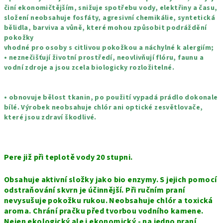
činí ekonomičtějším, snižuje spotřebu vody, elektřiny a času,
složení neobsahuje fosfáty, agresivní chemikálie, syntetická
bělidla, barviva a vůně, které mohou způsobit podráždění
pokožky
vhodné pro osoby s citlivou pokožkou a náchylné k alergiím;
• neznečišťují životní prostředí, neovlivňují flóru, faunu a
vodní zdroje a jsou zcela biologicky rozložitelné.
• obnovuje bělost tkanin, po použití vypadá prádlo dokonale
bílé. Výrobek neobsahuje chlór ani optické zesvětlovače,
které jsou zdraví škodlivé.
Pere již při teplotě vody 20 stupni.
Obsahuje aktivní složky jako bio enzymy. S jejich pomocí
odstraňování skvrn je účinnější.
Při ručním praní
nevysušuje pokožku rukou.
Neobsahuje chlór a toxická
aroma. Chrání pračku před tvorbou vodního kamene.
Nejen ekologický ale i ekonomický - na jedno praní