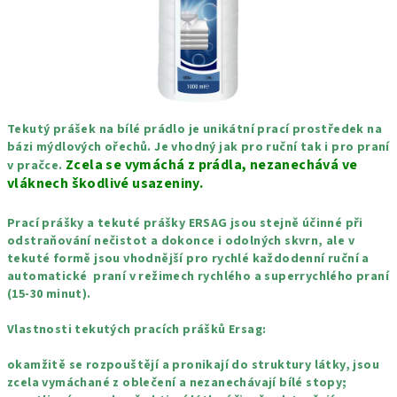
Tekutý prášek na bílé prádlo je unikátní prací prostředek na
bázi mýdlových ořechů. Je vhodný jak pro ruční tak i pro praní
Zcela se vymáchá z prádla, nezanechává ve
v pračce.
vláknech škodlivé usazeniny.
Prací prášky a tekuté prášky ERSAG jsou stejně účinné při
odstraňování nečistot a dokonce i odolných skvrn, ale v
tekuté formě jsou vhodnější pro rychlé každodenní ruční a
automatické praní v režimech rychlého a superrychlého praní
(15-30 minut).
Vlastnosti tekutých pracích prášků Ersag:
okamžitě se rozpouštějí a pronikají do struktury látky, jsou
zcela vymáchané z oblečení a nezanechávají bílé stopy;