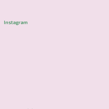
t
í
Instagram