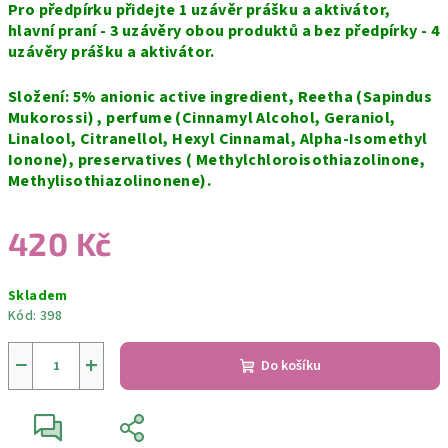
Pro předpírku přidejte 1 uzávěr prášku a aktivátor,
hlavní praní - 3 uzávěry obou produktů a bez předpírky - 4
uzávěry prášku a aktivátor.
Složení: 5% anionic active ingredient, Reetha (Sapindus
Mukorossi) , perfume (Cinnamyl Alcohol, Geraniol,
Linalool, Citranellol, Hexyl Cinnamal, Alpha-Isomethyl
Ionone), preservatives ( Methylchloroisothiazolinone,
Methylisothiazolinonene).
420 Kč
Měrná
Skladem
cena:
Kód:
398
−
+
Do košíku