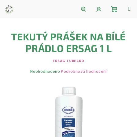
Přejít
na
obsah
Nákupní
Hledat
Přihlášení
TEKUTÝ PRÁŠEK NA BÍLÉ
košík
PRÁDLO ERSAG 1 L
ERSAG TURECKO
Průměrné
Neohodnoceno
Podrobnosti hodnocení
hodnocení
produktu
je
0,0
z
5
hvězdiček.