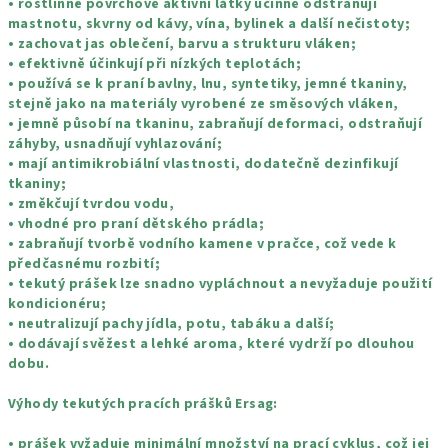
• rostlinné povrchově aktivní látky účinně odstraňují
mastnotu, skvrny od kávy, vína, bylinek a další nečistoty;
• zachovat jas oblečení, barvu a strukturu vláken;
• efektivně účinkují při nízkých teplotách;
• používá se k praní bavlny, lnu, syntetiky,
jemné tkaniny,
stejně jako na materiály vyrobené ze směsových vláken,
• jemně působí na tkaninu, zabraňují deformaci, odstraňují
záhyby, usnadňují vyhlazování;
• mají antimikrobiální vlastnosti, dodatečně dezinfikují
tkaniny;
• změkčují tvrdou vodu,
• vhodné pro praní dětského prádla;
• zabraňují tvorbě vodního kamene v pračce, což vede k
předčasnému rozbití;
• tekutý prášek lze snadno vypláchnout a nevyžaduje použití
kondicionéru;
• neutralizují pachy jídla, potu, tabáku a další;
• dodávají svěžest a lehké aroma, které vydrží po dlouhou
dobu.
Výhody tekutých pracích prášků Ersag:
• prášek vyžaduje minimální množství na prací cyklus, což jej