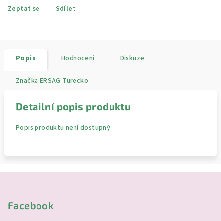
Zeptat se
Sdílet
Popis
Hodnocení
Diskuze
Značka
ERSAG Turecko
Detailní popis produktu
Popis produktu není dostupný
Z
á
p
Facebook
a