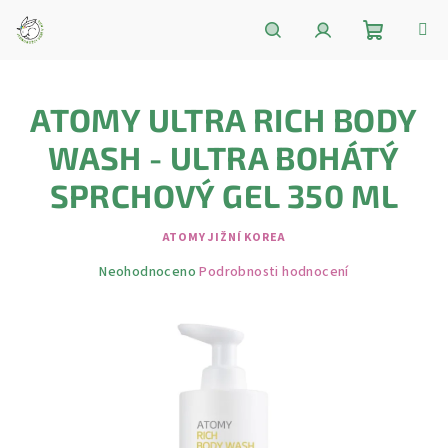
Přejít
na
obsah
Nákupní
Hledat
Přihlášení
ATOMY ULTRA RICH BODY
košík
WASH - ULTRA BOHÁTÝ
SPRCHOVÝ GEL 350 ML
ATOMY JIŽNÍ KOREA
Průměrné
Neohodnoceno
Podrobnosti hodnocení
hodnocení
produktu
je
0,0
z
5
hvězdiček.