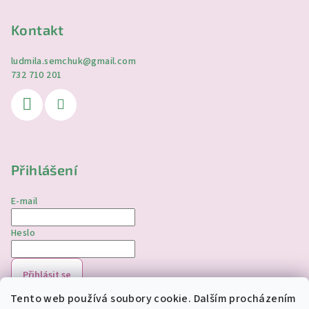
Kontakt
ludmila.semchuk
@
gmail.com
732 710 201
Přihlášení
E-mail
Heslo
Přihlásit se
Tento web používá soubory cookie. Dalším procházením
Nová registrace
Zapomenuté heslo