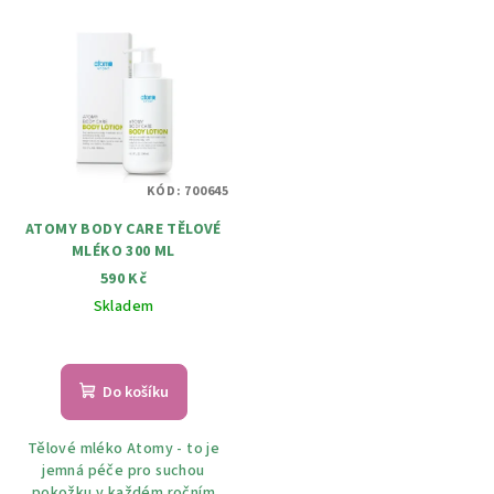
KÓD:
700645
ATOMY BODY CARE TĚLOVÉ
MLÉKO 300 ML
590 Kč
Skladem
Do košíku
Tělové mléko Atomy - to je
jemná péče pro suchou
pokožku v každém ročním