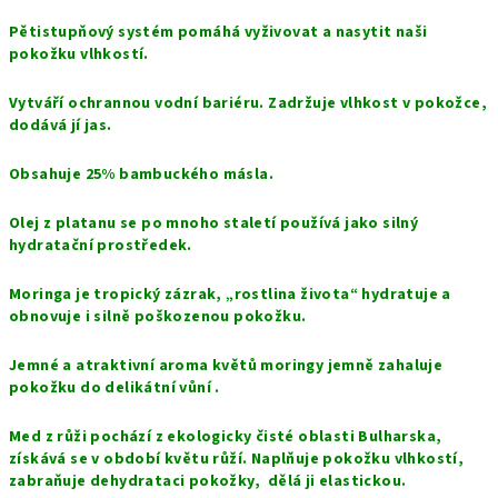
Pětistupňový systém pomáhá vyživovat a nasytit naši
pokožku vlhkostí.
Vytváří ochrannou vodní bariéru. Zadržuje vlhkost v pokožce,
dodává jí jas.
Obsahuje 25% bambuckého másla.
Olej z platanu se po mnoho staletí používá jako silný
hydratační prostředek.
Moringa je tropický zázrak, „rostlina života“ hydratuje a
obnovuje i silně poškozenou pokožku.
Jemné a atraktivní aroma květů moringy jemně zahaluje
pokožku do delikátní vůní .
Med z růži pochází z ekologicky čisté oblasti Bulharska,
získává se v období květu růží. Naplňuje pokožku vlhkostí,
zabraňuje dehydrataci pokožky, dělá ji elastickou.