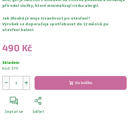
Ano, gel je navržen s ohledem na citlivou pokožku a obsahuje
přírodní složky, které minimalizují riziko alergií.
Jak dlouhá je moje trvanlivost po otevření?
Výrobek se doporučuje spotřebovat do 12 měsíců po
otevření balení.
490 Kč
Měrná
Skladem
cena:
Kód:
570
−
+
Do košíku
Zeptat se
Sdílet