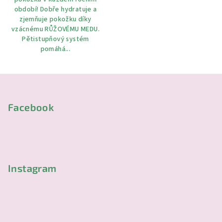
období! Dobře hydratuje a
zjemňuje pokožku díky
vzácnému RŮŽOVÉMU MEDU.
Pětistupňový systém
pomáhá...
Z
á
p
Facebook
a
t
í
Instagram