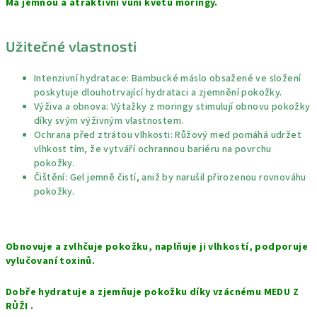
Má jemnou a atraktivní vůni květu moringy. ⠀
Užitečné vlastnosti
Intenzivní hydratace: Bambucké máslo obsažené ve složení
poskytuje dlouhotrvající hydrataci a zjemnění pokožky.
Výživa a obnova: Výtažky z moringy stimulují obnovu pokožky
díky svým výživným vlastnostem.
Ochrana před ztrátou vlhkosti: Růžový med pomáhá udržet
vlhkost tím, že vytváří ochrannou bariéru na povrchu
pokožky.
Čištění: Gel jemně čistí, aniž by narušil přirozenou rovnováhu
pokožky.
Obnovuje a zvlhčuje pokožku, naplňuje ji vlhkostí, podporuje
vylučovaní toxinů. ⠀
Dobře hydratuje a zjemňuje pokožku díky vzácnému MEDU Z
RŮŽI .