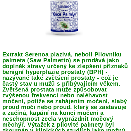
Extrakt Serenoa plazivá, neboli Pilovníku
palmeta (Saw Palmetto) se prodává jako
doplněk stravy určený ke zlepšení příznaků
benigní hyperplazie prostaty (BPH) -
nazývané také zvětšení prostaty - což je
častý stav u mužů s přibývajícím věkem.
Zvětšená prostata může způsobovat
zvýšenou frekvenci nebo naléhavost
močení, potíže se zahájením močení, slabý
proud moči nebo proud, který se zastavuje
a začíná, kapání na konci močení a
neschopnost zcela vyprázdnit močový
měchýř. Výtažek z pilovité palmety byl
zkoumán v klinických studiích jako možný