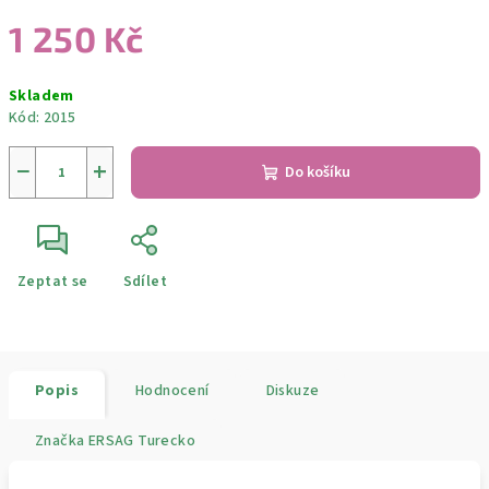
1 250 Kč
Měrná
Skladem
cena:
Kód:
2015
−
+
Do košíku
Zeptat se
Sdílet
Popis
Hodnocení
Diskuze
Značka
ERSAG Turecko