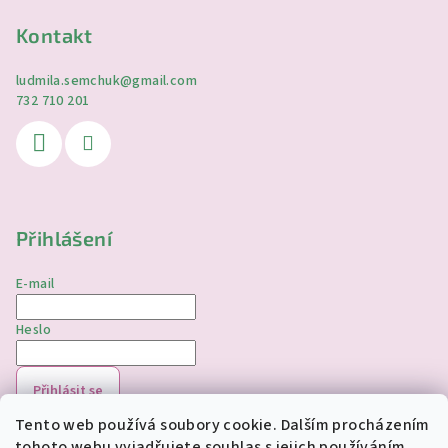
Kontakt
ludmila.semchuk
@
gmail.com
732 710 201
Přihlášení
E-mail
Heslo
Přihlásit se
Tento web používá soubory cookie. Dalším procházením
Nová registrace
Zapomenuté heslo
tohoto webu vyjadřujete souhlas s jejich používáním..