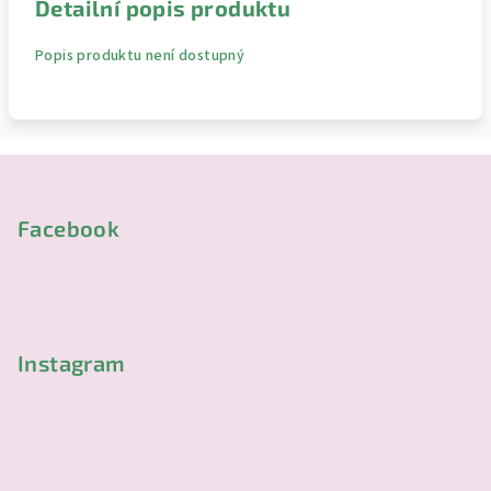
Detailní popis produktu
Popis produktu není dostupný
Z
á
p
Facebook
a
t
í
Instagram