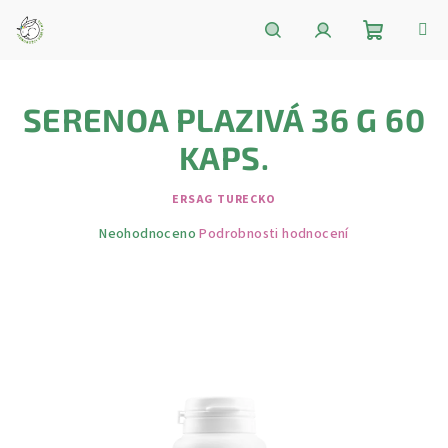
Přejít
na
obsah
Nákupní
Hledat
Přihlášení
SERENOA PLAZIVÁ 36 G 60
košík
KAPS.
ERSAG TURECKO
Průměrné
Neohodnoceno
Podrobnosti hodnocení
hodnocení
produktu
je
0,0
z
5
hvězdiček.