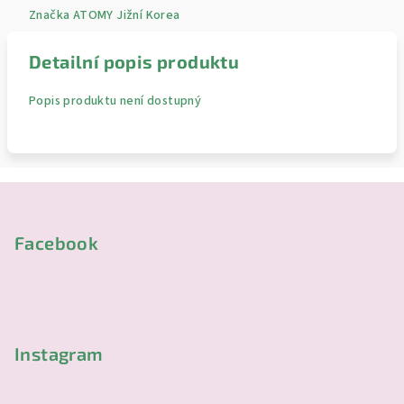
Značka
ATOMY Jižní Korea
Detailní popis produktu
Popis produktu není dostupný
Z
á
p
Facebook
a
t
í
Instagram