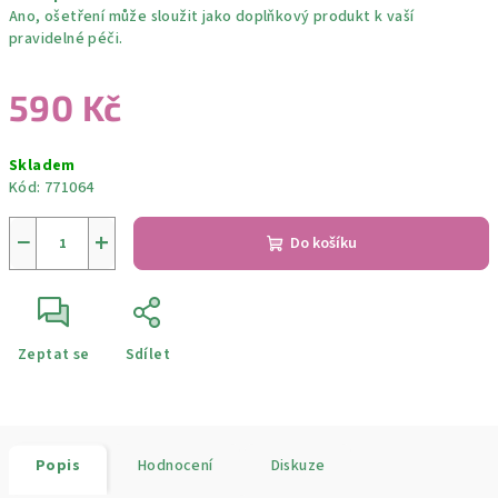
Ano, ošetření může sloužit jako doplňkový produkt k vaší
pravidelné péči.
590 Kč
Měrná
Skladem
cena:
Kód:
771064
−
+
Do košíku
Zeptat se
Sdílet
Popis
Hodnocení
Diskuze