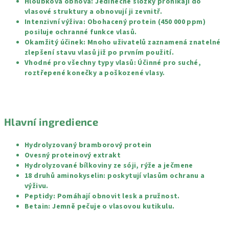
Hloubková obnova: Jedinečné složky pronikají do
vlasové struktury a obnovují ji zevnitř.
Intenzivní výživa: Obohacený protein (450 000 ppm)
posiluje ochranné funkce vlasů.
Okamžitý účinek: Mnoho uživatelů zaznamená znatelné
zlepšení stavu vlasů již po prvním použití.
Vhodné pro všechny typy vlasů: Účinné pro suché,
roztřepené konečky a poškozené vlasy.
Hlavní ingredience
Hydrolyzovaný bramborový protein
Ovesný proteinový extrakt
Hydrolyzované bílkoviny ze sóji, rýže a ječmene
18 druhů aminokyselin: poskytují vlasům ochranu a
výživu.
Peptidy: Pomáhají obnovit lesk a pružnost.
Betain: Jemně pečuje o vlasovou kutikulu.