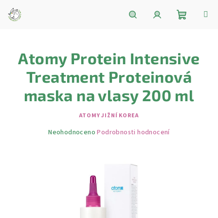
Přejít
na
obsah
Nákupní
Hledat
Přihlášení
Atomy Protein Intensive
košík
Treatment Proteinová
maska na vlasy 200 ml
ATOMY JIŽNÍ KOREA
Průměrné
Neohodnoceno
Podrobnosti hodnocení
hodnocení
produktu
je
0,0
z
5
hvězdiček.