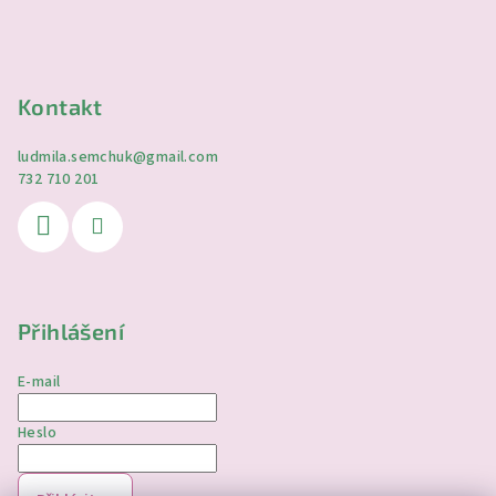
Kontakt
ludmila.semchuk
@
gmail.com
732 710 201
Přihlášení
E-mail
Heslo