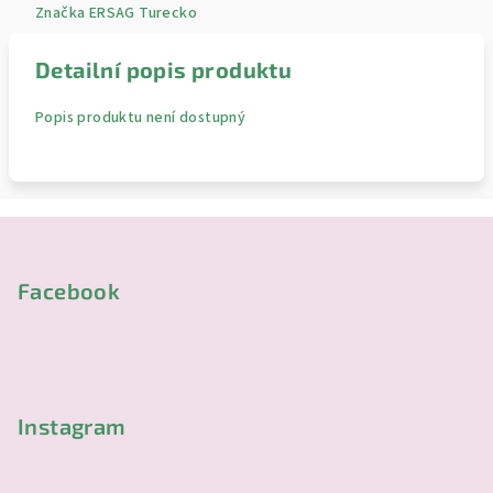
Značka
ERSAG Turecko
Detailní popis produktu
Popis produktu není dostupný
Z
á
p
Facebook
a
t
í
Instagram