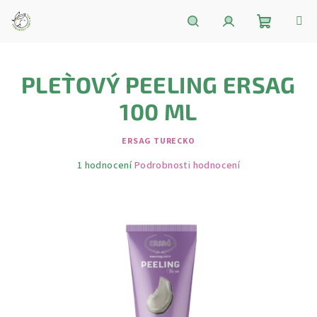
Přejít
na
obsah
Nákupní
Hledat
Přihlášení
PLET`OVÝ PEELING ERSAG
košík
100 ML
ERSAG TURECKO
Průměrné
1 hodnocení
Podrobnosti hodnocení
hodnocení
produktu
je
5,0
z
5
hvězdiček.