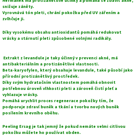
Heřmánek má protizánětlivé účinky a pomáhá se zbavit akné,
snižuje záněty.
Vyrovnává tón pleti, chrání pokožku před UV zářením a
zvlhčuje ji.
Díky vysokému obsahu antioxidantů pomáhá redukovat
vrásky a stárnutí pleti způsobené volnými radikály.
Extrakt z levandule je taky účinný v prevenci akné, má
antibakteriálním a protizánětlivé vlastnosti.
Beta-karyofylen, který obsahuje levandule, také působí jako
přírodní protizánětlivý prostředek.
Díky svým hydratačním vlastnostem pomáhá obnovit
potřebnou úroveň vlhkosti pleti a zároveň čistí pleť a
vyhlazuje vrásky.
Pomáhá urychlit proces regenerace pokožky tím, že
podporuje zdraví buněk a tkání a tvorbu nových buněk
posílením krevního oběhu.
Peeling Ersag je tak jemný že pokud nemáte velmi citlivou
pokožku můžete ho používat obden.