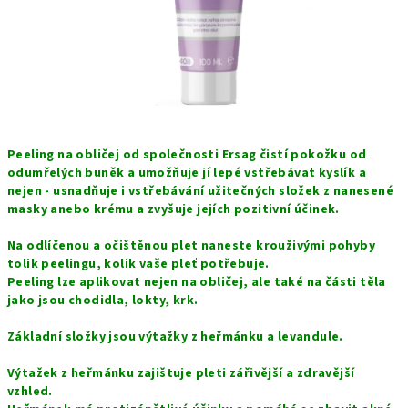
Peeling na obličej od společnosti Ersag čistí pokožku od
odumřelých buněk a umožňuje jí lepé vstřebávat kyslík a
nejen - usnadňuje i vstřebávání užitečných složek z nanesené
masky anebo krému a zvyšuje jejích pozitivní účinek.
Na odlíčenou a očištěnou plet naneste krouživými pohyby
tolik peelingu, kolik vaše pleť potřebuje.
Peeling lze aplikovat nejen na obličej, ale také na části těla
jako jsou chodidla, lokty, krk.
Základní složky jsou výtažky z heřmánku a levandule.
Výtažek z heřmánku zajištuje pleti zářivější a zdravější
vzhled.