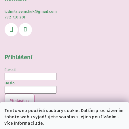
ludmila.semchuk
@
gmail.com
732 710 201
Přihlášení
E-mail
Heslo
Přihlásit se
Tento web používá soubory cookie. Dalším procházením
Nová registrace
Zapomenuté heslo
tohoto webu vyjadřujete souhlas s jejich používáním..
Více informací
zde
.