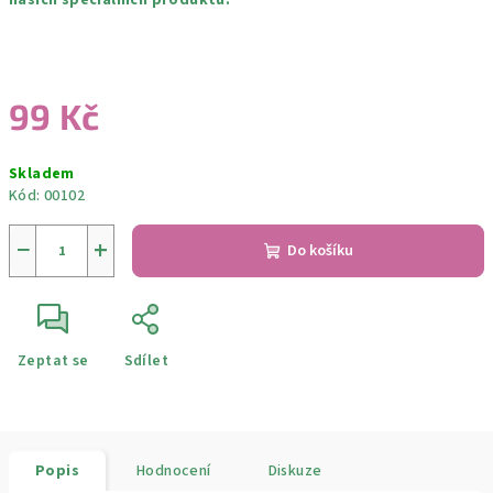
našich speciálních produktů.
99 Kč
Měrná
Skladem
cena:
Kód:
00102
−
+
Do košíku
Zeptat se
Sdílet
Popis
Hodnocení
Diskuze