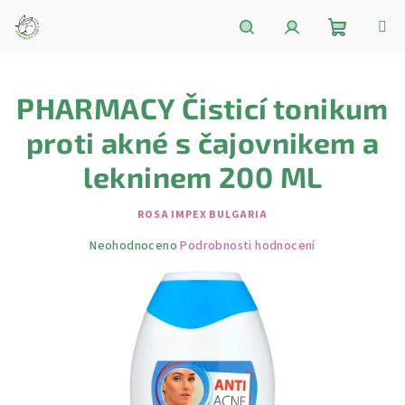
Přejít
na
obsah
Nákupní
Hledat
Přihlášení
PHARMACY Čisticí tonikum
košík
proti akné s čajovnikem a
lekninem 200 ML
ROSA IMPEX BULGARIA
Průměrné
Neohodnoceno
Podrobnosti hodnocení
hodnocení
produktu
je
0,0
z
5
hvězdiček.