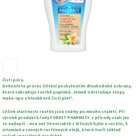
Čistí póry.
Dokončete proces čištění poskytnutím dlouhodobé ochrany,
která zabraňuje tvorbě pupínků. Jemně odstraňuje stopy
make-upu a hloubkově čistí plet'.
Léčivé vlastnosti rostlin jsou známy po mnoho staletí. Při
výrobě produktů řady FOREST PHARMACY z přírody vzali jen
to nejlepší - více než 30 extraktů z léčivých bylin a rostlin, 5
vitamínů a cenných rostlinných olejů, které tvoří základ