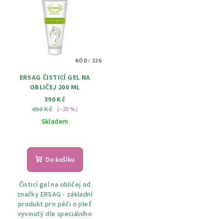
KÓD:
226
ERSAG ČISTICÍ GEL NA
OBLIČEJ 200 ML
390 Kč
490 Kč
(–20 %)
Skladem
Průměrné
hodnocení
produktu
Do košíku
je
5,0
Čisticí gel na obličej od
z
značky ERSAG - základní
5
produkt pro péči o pleť
hvězdiček.
vyvinutý dle speciálního