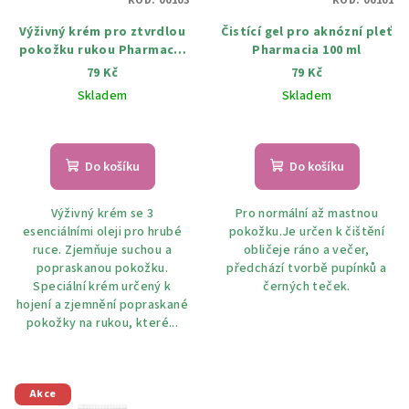
KÓD:
00103
KÓD:
00101
Výživný krém pro ztvrdlou
Čistící gel pro aknózní pleť
pokožku rukou Pharmacia
Pharmacia 100 ml
75 ml
79 Kč
79 Kč
Skladem
Skladem
Do košíku
Do košíku
Výživný krém se 3
Pro normální až mastnou
esenciálními oleji pro hrubé
pokožku.Je určen k čištění
ruce. Zjemňuje suchou a
obličeje ráno a večer,
popraskanou pokožku.
předchází tvorbě pupínků a
Speciální krém určený k
černých teček.
hojení a zjemnění popraskané
pokožky na rukou, které...
Akce