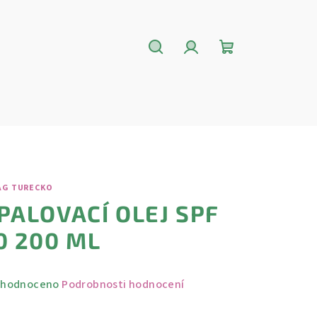
Hledat
Přihlášení
Nákupní
košík
AG TURECKO
PALOVACÍ OLEJ SPF
0 200 ML
měrné
hodnoceno
Podrobnosti hodnocení
nocení