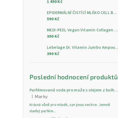
1 490 Kč
a
n
EPIDERMÁLNÍ ČISTÍCÍ MLÉKO CELL BY CELL Epidermal Cleansing Milk 200 ml
590 Kč
n
MEDI-PEEL Vegan Vitamin Collagen Clear, 300 m
í
390 Kč
p
Lebelage Dr. Vitamin Jumbo Ampoule, gelo
a
390 Kč
n
e
Poslední hodnocení produktů
l
Parfémovaná voda pro muže s olejem z bulharské růži Gold 30 
|
Marky
Hodnocení produktu je 5 z 5 hvězdiček.
Krásná vůně pro mladé, syn jinou nechce. Jemně
sladký parfém...