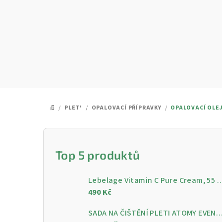
Přejít
na
obsah
/
PLET'
/
OPALOVACÍ PŘÍPRAVKY
/
OPALOVACÍ OLEJ 
DOMŮ
P
o
Top 5 produktů
s
Lebelage Vitamin C Pure Cream, 55 ml - Rozjasňující pleťo
t
490 Kč
r
SADA NA ČIŠTĚNÍ PLETI ATOMY EVENING CARE - 4 KROKY PRO ČISTOU A ZÁ