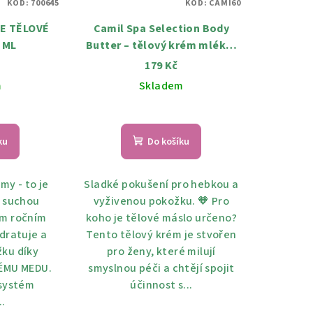
KÓD:
700645
KÓD:
CAMI60
E TĚLOVÉ
Camil Spa Selection Body
 ML
Butter – tělový krém mléko,
čokoláda & máta 350 ml
179 Kč
m
Skladem
ku
Do košíku
my - to je
Sladké pokušení pro hebkou a
 suchou
vyživenou pokožku. 🧡 Pro
ém ročním
koho je tělové máslo určeno?
dratuje a
Tento tělový krém je stvořen
ku díky
pro ženy, které milují
ÉMU MEDU.
smyslnou péči a chtějí spojit
systém
účinnost s...
.