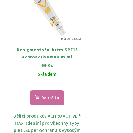
KÓD:
RI213
Depigmentační krém SPF15
Achroactive MAX 45 ml
99 Kč
Skladem
Do košíku
Bělící produkty ACHROACTIVE ®
МАХ. Ideální pro všechny typy
pleti.Super ochrana s vysokým