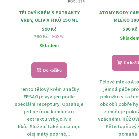
KÓD:
334
TĚLOVÝ KRÉM S EXTRAKTY
ATOMY BODY CAR
VRBY, OLIV A FIKŮ 150 ML
MLÉKO 300
590 Kč
590 Kč
790 Kč
(–25 %)
Sklade
Skladem
Do koší
Do košíku
Tělové mléko Ato
Tento tělový krém značky
jemná péče pro
ERSAG je vyvíjen podle
pokožku v každ
speciální receptury. Obsahuje
období! Dobře hy
jedinečnou kombinaci
zjemňuje pokož
extraktu vrby,oliv a
vzácnému RŮŽOV
fíků. Složení také obsahuje
Pětistupňový 
olej mátý peprné,...
pomáhá..