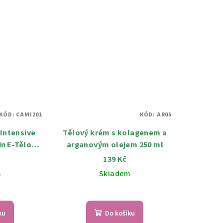
KÓD:
CAMI201
KÓD:
AR05
Intensive
Tělový krém s kolagenem a
in E-Tělový
arganovým olejem 250 ml
139 Kč
l
m
Skladem
ku
Do košíku