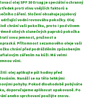
duktu
lovací olej SPF 30 Ersag je speciální ochranný
středek proti vlivu vnějších faktorů a
nečního záření. Složení obsahuje jojobový
j udržující vodní rovnováhu pokožky. Olej
livě chrání vaši pokožku, proto i pod vlivem
zdiček.
rémně silných slunečných paprsků pokožka
tratí svou jemnost, pružnost a
opraská. Přítomnost sezamového oleje vaši
ožku chrání před podrážděním způsobeným
rafialovým zářením na kůži. Má velmi
jemnou vůni.
žití: olej aplikujte půl hodiny před
lováním. Nanáší se na tělo lehkými
hovými pohyby. Pokud dlouhodobě pobýváte
ku, doporučujeme aplikovat opakovaně. Po
vání anebo sprchovaní použijte znovu.