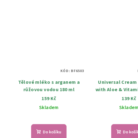
KÓD:
BF6503
Tělové mléko s arganem a
Universal Cream 
růžovou vodou 180 ml
with Aloe & Vitam
krém s Aloe Vera a vitamínem
159 Kč
139 Kč
E 250 m
Skladem
Sklade
Do košíku
Do koší