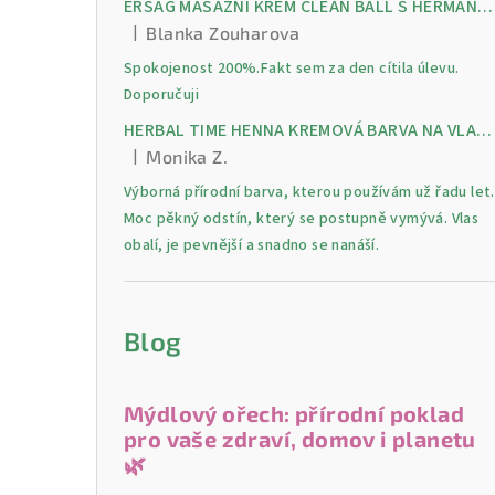
ERSAG MASÁŽNÍ KRÉM CLEAN BALL S HERMANKEM A MENTOLEM pro úlevu od bolesti, otoků a napětí ve svalech
|
Blanka Zouharova
Hodnocení produktu je 5 z 5 hvězdiček.
Spokojenost 200%.Fakt sem za den cítila úlevu.
Doporučuji
HERBAL TIME HENNA KREMOVÁ BARVA NA VLASY 9 Lilek 75 ml
|
Monika Z.
Hodnocení produktu je 5 z 5 hvězdiček.
Výborná přírodní barva, kterou používám už řadu let.
Moc pěkný odstín, který se postupně vymývá. Vlas
obalí, je pevnější a snadno se nanáší.
Blog
Mýdlový ořech: přírodní poklad
pro vaše zdraví, domov i planetu
🌿