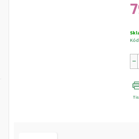
7
Měr
cen
Skl
Kód
−
Ti