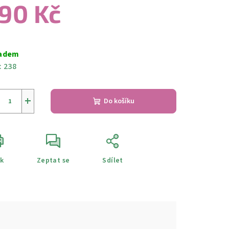
90 Kč
ná
a:
adem
:
238
+
Do košíku
sk
Zeptat se
Sdílet