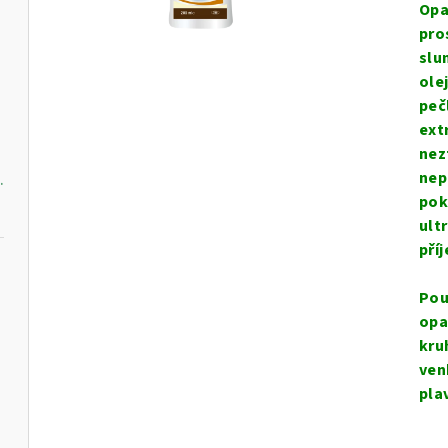
pro
Opa
je
pro
0,0
slu
z
ole
5
peč
l
hvě
ext
nez
nep
vý krém, 250 ml
pok
ult
pří
Pou
opa
ml
kru
ven
pla