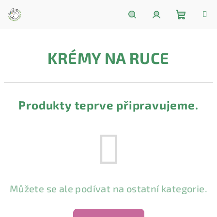
Přejít
na
obsah
Nákupní
Hledat
Přihlášení
KRÉMY NA RUCE
košík
Produkty teprve připravujeme.
Můžete se ale podívat na ostatní kategorie.