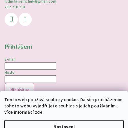
ludmila.semchuk
@
gmail.com
732 710 201
Přihlášení
E-mail
Heslo
Přihlásit se
Tento web používá soubory cookie. Dalším procházením
Nová registrace
Zapomenuté heslo
tohoto webu vyjadřujete souhlas s jejich používáním..
Více informací
zde
.
Copyright 2026
jednorozciverivnas.cz
. Všechna práva
vyhrazena.
Upravit nastavení cookies
Nastavení