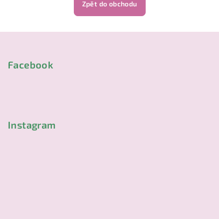
Zpět do obchodu
Z
á
p
Facebook
a
t
í
Instagram