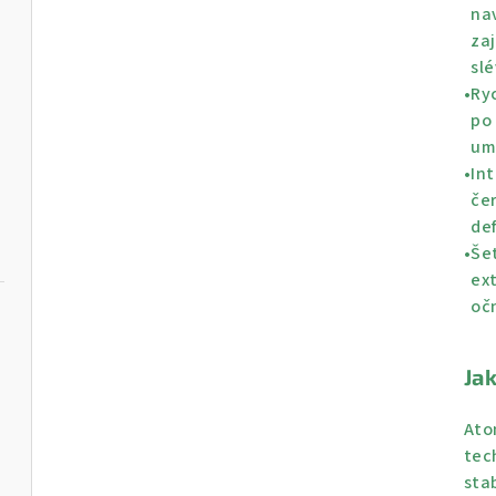
na
zaj
slé
•
Ry
po 
um
•
Int
če
de
•
Šet
ext
očn
Ja
Ato
tech
sta