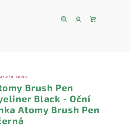
Hledat
Přihlášení
Nákupní
košík
MY JIŽNÍ KOREA
tomy Brush Pen
yeliner Black - Oční
inka Atomy Brush Pen
 černá