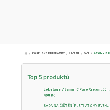
Přejít
na
obsah
/
KOREJSKÉ PŘÍPRAVKY
/
LÍČENÍ
/
OČI
/
ATOMY BRU
DOMŮ
P
o
Top 5 produktů
s
Lebelage Vitamin C Pure Cream, 55 ml - Rozjasňující pleťo
t
490 Kč
r
SADA NA ČIŠTĚNÍ PLETI ATOMY EVENING CARE - 4 KROKY PRO ČISTOU A ZÁ