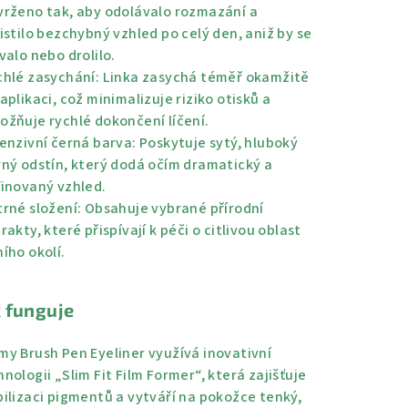
vrženo tak, aby odolávalo rozmazání a
istilo bezchybný vzhled po celý den, aniž by se
valo nebo drolilo.
chlé zasychání:
Linka zasychá téměř okamžitě
aplikaci, což minimalizuje riziko otisků a
ožňuje rychlé dokončení líčení.
enzivní černá barva:
Poskytuje sytý, hluboký
rný odstín, který dodá očím dramatický a
finovaný vzhled.
rné složení:
Obsahuje vybrané přírodní
rakty, které přispívají k péči o citlivou oblast
ího okolí.
k funguje
my Brush Pen Eyeliner využívá inovativní
nologii „Slim Fit Film Former“, která zajišťuje
bilizaci pigmentů a vytváří na pokožce tenký,