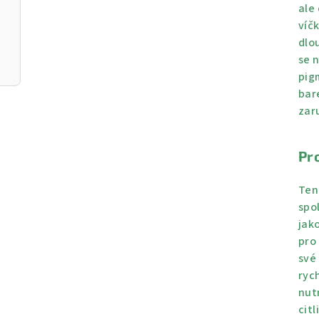
ale
víč
dlo
se 
pig
bar
zar
Pr
Tent
spo
jako
pro
své
rych
nut
citl