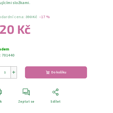
ujícími složkami.
ndardní cena:
390 Kč
–17 %
20 Kč
ná
a:
adem
:
701440
+
Do košíku
sk
Zeptat se
Sdílet