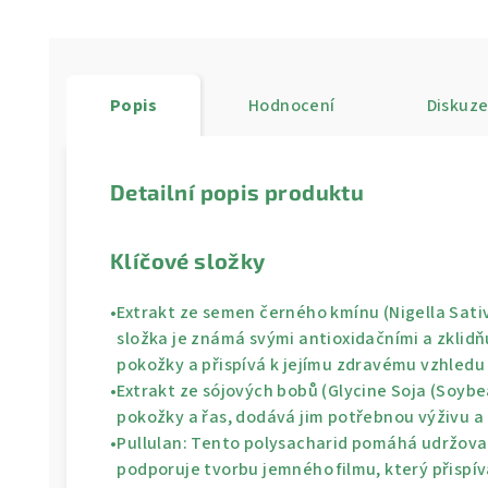
Popis
Hodnocení
Diskuz
Detailní popis produktu
Klíčové složky
•
Extrakt ze semen černého kmínu (Nigella Sativ
složka je známá svými antioxidačními a zklidň
pokožky a přispívá k jejímu zdravému vzhledu v
•
Extrakt ze sójových bobů (Glycine Soja (Soybe
pokožky a řas, dodává jim potřebnou výživu a
•
Pullulan:
Tento polysacharid pomáhá udržovat
podporuje tvorbu jemného filmu, který přispívá 