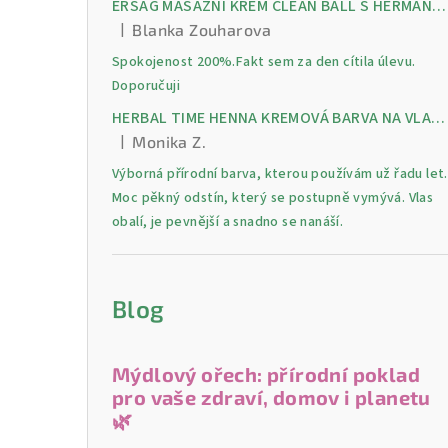
ERSAG MASÁŽNÍ KRÉM CLEAN BALL S HERMANKEM A MENTOLEM pro úlevu od bolesti, otoků a napětí ve svalech
|
Blanka Zouharova
Hodnocení produktu je 5 z 5 hvězdiček.
Spokojenost 200%.Fakt sem za den cítila úlevu.
Doporučuji
HERBAL TIME HENNA KREMOVÁ BARVA NA VLASY 9 Lilek 75 ml
|
Monika Z.
Hodnocení produktu je 5 z 5 hvězdiček.
Výborná přírodní barva, kterou používám už řadu let.
Moc pěkný odstín, který se postupně vymývá. Vlas
obalí, je pevnější a snadno se nanáší.
Blog
Mýdlový ořech: přírodní poklad
pro vaše zdraví, domov i planetu
🌿