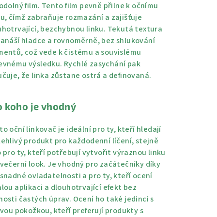
 odolný film. Tento film pevně přilne k očnímu
ku, čímž zabraňuje rozmazání a zajišťuje
uhotrvající, bezchybnou linku. Tekutá textura
nanáší hladce a rovnoměrně, bez shlukování
mentů, což vede k čistému a souvislému
evnému výsledku. Rychlé zasychání pak
učuje, že linka zůstane ostrá a definovaná.
o koho je vhodný
o oční linkovač je ideální pro ty, kteří hledají
lehlivý produkt pro každodenní líčení, stejně
 pro ty, kteří potřebují vytvořit výraznou linku
 večerní look. Je vhodný pro začátečníky díky
 snadné ovladatelnosti a pro ty, kteří ocení
lou aplikaci a dlouhotrvající efekt bez
nosti častých úprav. Ocení ho také jedinci s
ivou pokožkou, kteří preferují produkty s