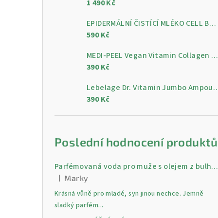
1 490 Kč
a
n
EPIDERMÁLNÍ ČISTÍCÍ MLÉKO CELL BY CELL Epidermal Cleansing Milk 200 ml
590 Kč
n
MEDI-PEEL Vegan Vitamin Collagen Clear, 300 m
í
390 Kč
p
Lebelage Dr. Vitamin Jumbo Ampoule, gelo
a
390 Kč
n
e
Poslední hodnocení produktů
l
Parfémovaná voda pro muže s olejem z bulharské růži Gold 30 
|
Marky
Hodnocení produktu je 5 z 5 hvězdiček.
Krásná vůně pro mladé, syn jinou nechce. Jemně
sladký parfém...