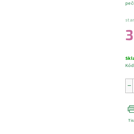
peč
sta
3
Měr
cen
Skl
Kód
−
Ti