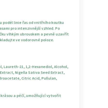
 podél linie řas od vnitřního koutku
sami pro intenzivnější vzhled. Po
ečku vlhkým ubrouskem a pevně uzavřít
Skladujte ve vodorovné poloze.
, Laureth-21, 1,2-Hexanediol, Alcohol,
Extract, Nigella Sativa Seed Extract,
oacetate, Citric Acid, Pullulan,
krásou a péčí, umožňující vytvořit