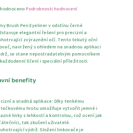
měrné
hodnoceno
Podrobnosti hodnocení
nocení
duktu
my Brush Pen Eyeliner v odstínu černé
dstavuje elegantní řešení pro precizní a
uhotrvající zvýraznění očí. Tento tekutý oční
kovač, navržený s ohledem na snadnou aplikaci
ýdrž, se stane nepostradatelným pomocníkem
zdiček.
každodenní líčení i speciální příležitosti.
avní benefity
cizní a snadná aplikace:
Díky tenkému
ětečkovému hrotu umožňuje vytvořit jemné i
azné linky s lehkostí a kontrolou, což ocení jak
átečníci, tak zkušení uživatelé.
uhotrvající výdrž:
Složení linkovače je