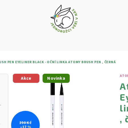
SH PEN EYELINER BLACK - OČNÍ LINKA ATOMY BRUSH PEN , ČERNÁ
ATO
Akce
Novinka
A
E
vý krém s vitamínem C
l
,
ŘIVOU PLEŤ
390 Kč
–17 %