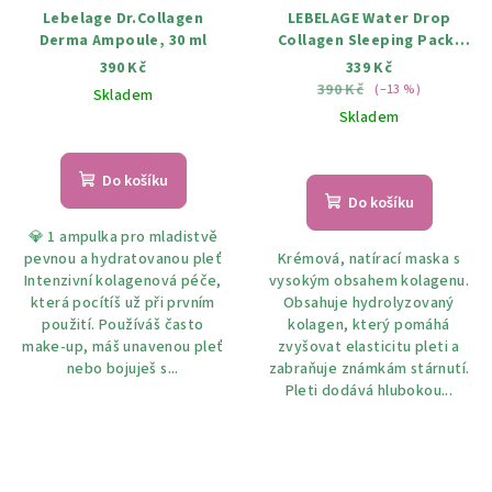
Lebelage Dr.Collagen
LEBELAGE Water Drop
Derma Ampoule, 30 ml
Collagen Sleeping Pack,
Noční kolagenová maska,
390 Kč
339 Kč
100 ml
390 Kč
(–13 %)
Skladem
Skladem
Do košíku
Do košíku
💎 1 ampulka pro mladistvě
pevnou a hydratovanou pleť
Krémová, natírací maska s
Intenzivní kolagenová péče,
vysokým obsahem kolagenu.
která pocítíš už při prvním
Obsahuje hydrolyzovaný
použití. Používáš často
kolagen, který pomáhá
make‑up, máš unavenou pleť
zvyšovat elasticitu pleti a
nebo bojuješ s...
zabraňuje známkám stárnutí.
Pleti dodává hlubokou...