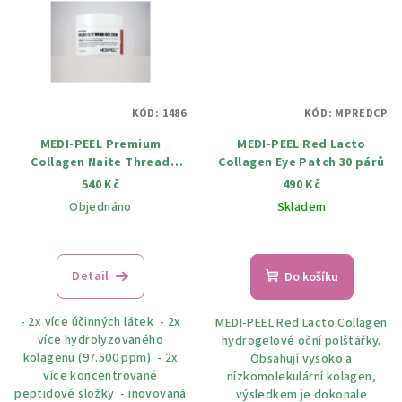
KÓD:
1486
KÓD:
MPREDCP
MEDI-PEEL Premium
MEDI-PEEL Red Lacto
Collagen Naite Thread
Collagen Eye Patch 30 párů
Neck cream 2.0, krém na
540 Kč
490 Kč
krk a dekolt, 100 ml
Objednáno
Skladem
Detail
Do košíku
- 2x více účinných látek - 2x
MEDI-PEEL Red Lacto Collagen
více hydrolyzovaného
hydrogelové oční polštářky.
kolagenu (97.500 ppm) - 2x
Obsahují vysoko a
více koncentrované
nízkomolekulární kolagen,
peptidové složky - inovovaná
výsledkem je dokonale