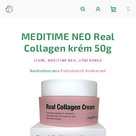
Přejít
na
obsah
Nákupní
Hledat
Přihlášení
MEDITIME NEO Real
košík
Collagen krém 50g
ICURE, MEDITIME NEO, JIŽNÍ KOREA
Průměrné
Neohodnoceno
Podrobnosti hodnocení
hodnocení
produktu
je
0,0
z
5
hvězdiček.