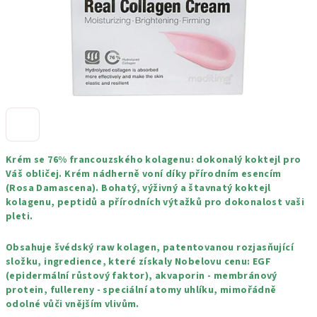
Krém se 76% francouzského kolagenu: dokonalý koktejl pro
Váš obličej. Krém nádherně voní díky přírodním esencím
(Rosa Damascena). Bohatý, výživný a štavnatý koktejl
kolagenu, peptidů a přírodních výtažků pro dokonalost vaši
pleti.
Obsahuje švédský raw kolagen, patentovanou rozjasňující
složku, ingredience, které získaly Nobelovu cenu: EGF
(epidermální růstový faktor), akvaporin - membránový
protein, fullereny - speciální atomy uhlíku, mimořádně
odolné vůči vnějším vlivům.