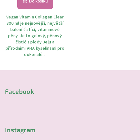
Do košíku
Vegan Vitamin Collagen Clear
300 ml je nejnovější, největší
balení čistící, vitaminové
pěny. Je to gelový, pěnový
čistič s plody Jeju a
přírodními AHA kyselinami pro
dokonalé...
Z
á
p
Facebook
a
t
í
Instagram