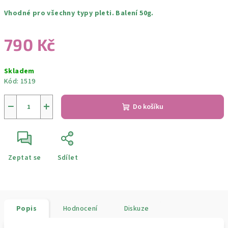
Vhodné pro všechny typy pleti. Balení 50g.
790 Kč
Měrná
Skladem
cena:
Kód:
1519
−
+
Do košíku
Zeptat se
Sdílet
Popis
Hodnocení
Diskuze