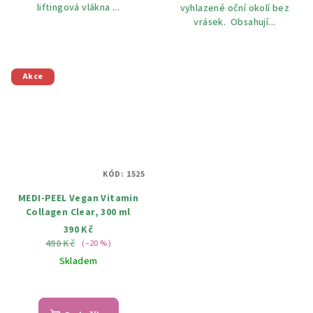
liftingová vlákna ...
vyhlazené oční okolí bez
vrásek. Obsahují...
Akce
KÓD:
1525
MEDI-PEEL Vegan Vitamin
Collagen Clear, 300 ml
390 Kč
490 Kč
(–20 %)
Skladem