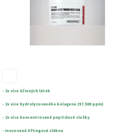
hvězdiček.
- 2x více účinných látek
- 2x více hydrolyzovaného kolagenu (97.500 ppm)
- 2x více koncentrované peptidové složky
- inovovaná liftingová vlákna