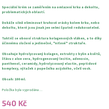
Speciální krém se zaměřením na omlazení krku a dekoltu,
problematických oblastí.
Dokáže silně eliminovat kruhové vrásky kolem krku, nebo
dekoltu, které jsou jinak jen velmi špatně redukovatelné.
Taktéž se obnoví struktura kolagenových vláken, a to díky
účinnému složení a jedinečné, "niťové" struktuře.
Obsahuje hydrolyzovaný kolagen, extrakty z bylin a květů,
šťávu z aloe vera, hydrogenovaný lecitin, adenosin,
panthenol, ceramidy, hydrolyzovaný elastin, peptidové
komplexy, výtažek z pupečníku asijského, včelí vosk.
Obsah: 100 ml.
Položka byla vyprodána…
540 Kč