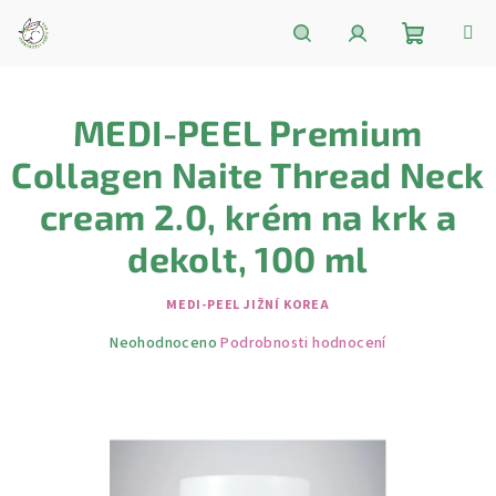
Přejít
na
obsah
Nákupní
Hledat
Přihlášení
MEDI-PEEL Premium
košík
Collagen Naite Thread Neck
cream 2.0, krém na krk a
dekolt, 100 ml
MEDI-PEEL JIŽNÍ KOREA
Průměrné
Neohodnoceno
Podrobnosti hodnocení
hodnocení
produktu
je
0,0
z
5