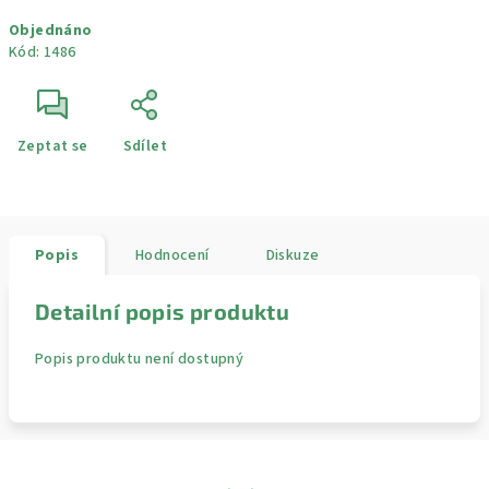
Měrná
Objednáno
cena:
Kód:
1486
Zeptat se
Sdílet
Popis
Hodnocení
Diskuze
Detailní popis produktu
Popis produktu není dostupný