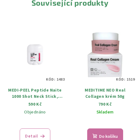
Související produkty
KÓD:
1483
KÓD:
1519
MEDI-PEEL Peptide Naite
MEDITIME NEO Real
1000 Shot Neck Stick,
Collagen krém 50g
tyčinka pro okamžitou
590 Kč
790 Kč
redukci vrásek na krku, 19
Objednáno
Skladem
g
Detail
Do košíku