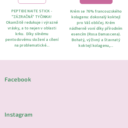
PEPTIDE NAITE STICK -
Krém se 76% francouzského
"ZÁZRAČNÁ" TYČINKA!
kolagenu: dokonalý koktejl
Okamžitě redukuje i výrazné
pro Váš obličej. Krém
vrásky, a to nejen v oblasti
nádherně voní díky přírodním
krku. Díky silnému
esencím (Rosa Damascena).
pentodovému složení a cílení
Bohatý, výživný a štavnatý
na problematické...
koktejl kolagenu,...
Z
á
p
Facebook
a
t
í
Instagram