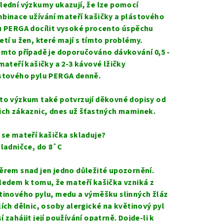
lední výzkumy ukazují, že lze pomocí
binace užívání mateří kašičky a plástového
u PERGA docílit vysoké procento úspěchu
etí u žen, které mají s tímto problémy.
omto případě je doporučováno dávkování 0,5 -
 mateří kašičky a 2-3 kávové lžičky
stového pylu PERGA denně.
to výzkum také potvrzují děkovné dopisy od
ich zákaznic, dnes už šťastných maminek.
 se mateří kašička skladuje?
hladničce, do 8˚C
ěrem snad jen jedno důležité upozornění.
ledem k tomu, že mateří kašička vzniká z
tinového pylu, medu a výměšku slinných žláz
lích dělnic, osoby alergické na květinový pyl
í zahájit její používání opatrně. Dojde-li k