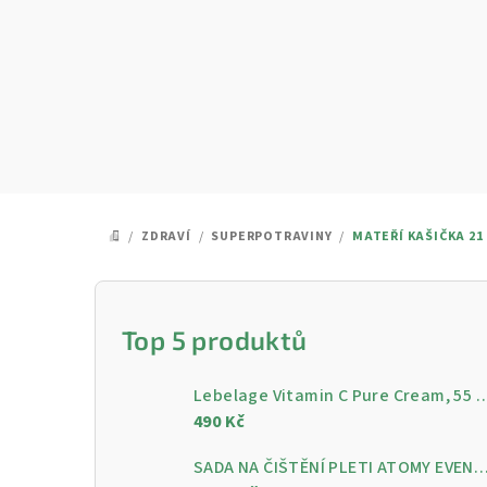
Přejít
na
obsah
/
ZDRAVÍ
/
SUPERPOTRAVINY
/
MATEŘÍ KAŠIČKA 21 
DOMŮ
P
o
Top 5 produktů
s
Lebelage Vitamin C Pure Cream, 55 ml - Rozjasňující pleťo
t
490 Kč
r
SADA NA ČIŠTĚNÍ PLETI ATOMY EVENING CARE - 4 KROKY PRO ČISTOU A ZÁ