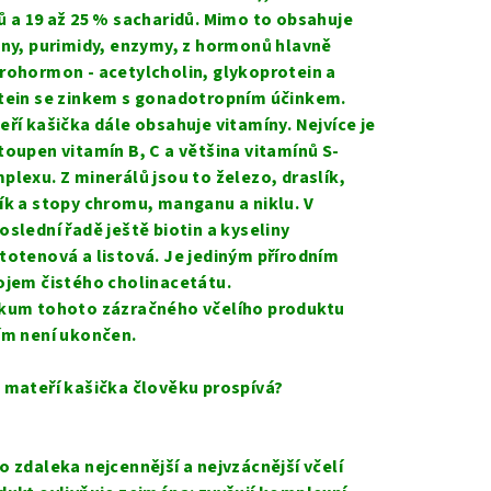
ů a 19 až 25 % sacharidů. Mimo to obsahuje
iny, purimidy, enzymy, z hormonů hlavně
rohormon - acetylcholin, glykoprotein a
tein se zinkem s gonadotropním účinkem.
eří kašička dále obsahuje vitamíny. Nejvíce je
toupen vitamín B, C a většina vitamínů S-
plexu. Z minerálů jsou to železo, draslík,
ík a stopy chromu, manganu a niklu. V
oslední řadě ještě biotin a kyseliny
totenová a listová. Je jediným přírodním
ojem čistého cholinacetátu.
kum tohoto zázračného včelího produktu
ím není ukončen.
 mateří kašička člověku prospívá?
o zdaleka nejcennější a nejvzácnější včelí