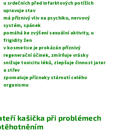
u srdečních před infarktových potížích
upravuje stav
má příznivý vliv na psychiku, nervový
systém, spánek
pomáhá ke zvýšení sexuální aktivity, u
frigidity žen
v kosmetice je prokázán příznivý
regenerační účinek, zmírňuje vrásky
snižuje toxicitu léků, zlepšuje činnost jater
a střev
zpomaluje příznaky stárnutí celého
organismu
teří kašička při problémech
otěhotněním