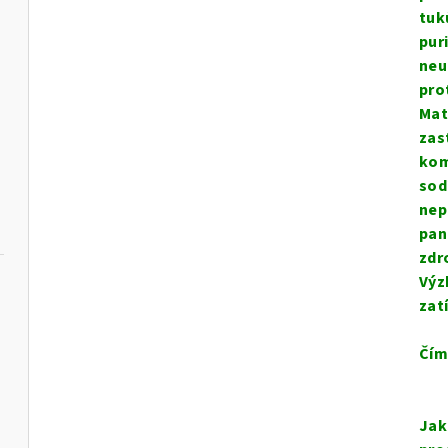
tuk
pur
neu
pro
Mat
zas
kom
sod
nep
pan
zdr
Výz
zat
Čím
Jak