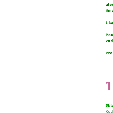
ale
ihn
1 k
Pou
vod
Pro
1
Měr
cen
Skl
Kód