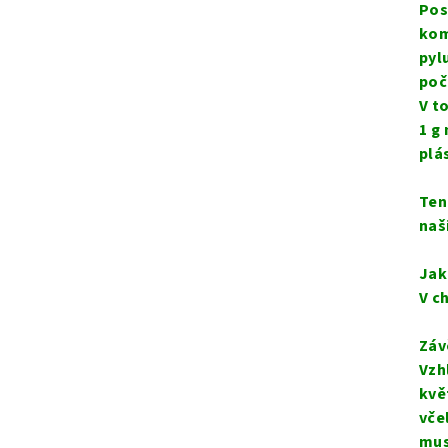
Pos
kom
pyl
poč
V t
1 g
plá
Ten
naš
Jak
V c
Záv
Vzh
kvě
vče
mus