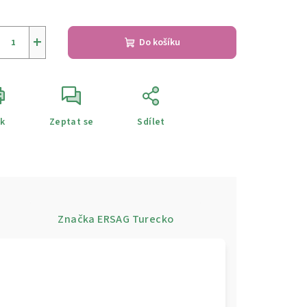
+
Do košíku
sk
Zeptat se
Sdílet
e
Značka
ERSAG Turecko