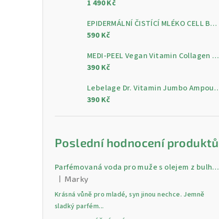
1 490 Kč
a
n
EPIDERMÁLNÍ ČISTÍCÍ MLÉKO CELL BY CELL Epidermal Cleansing Milk 200 ml
590 Kč
n
MEDI-PEEL Vegan Vitamin Collagen Clear, 300 m
í
390 Kč
p
Lebelage Dr. Vitamin Jumbo Ampoule, gelo
a
390 Kč
n
e
Poslední hodnocení produktů
l
Parfémovaná voda pro muže s olejem z bulharské růži Gold 30 
|
Marky
Hodnocení produktu je 5 z 5 hvězdiček.
Krásná vůně pro mladé, syn jinou nechce. Jemně
sladký parfém...