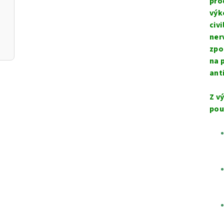
pro
výk
civ
ner
zpo
na 
ant
Z v
pou