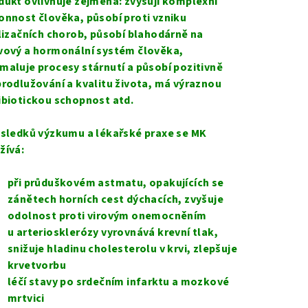
dukt ovlivňuje zejména: zvyšují komplexní
onnost člověka, působí proti vzniku
ilizačních chorob, působí blahodárně na
vový a hormonální systém člověka,
maluje procesy stárnutí a působí pozitivně
prodlužování a kvalitu života, má výraznou
ibiotickou schopnost atd.
ýsledků výzkumu a lékařské praxe se MK
žívá:
při průduškovém astmatu, opakujících se
zánětech horních cest dýchacích, zvyšuje
odolnost proti virovým onemocněním
u arteriosklerózy vyrovnává krevní tlak,
snižuje hladinu cholesterolu v krvi, zlepšuje
krvetvorbu
léčí stavy po srdečním infarktu a mozkové
mrtvici