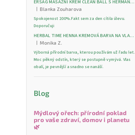
ERSAG MASÁŽNÍ KRÉM CLEAN BALL S HERMANKEM A MENTOLEM pro úlevu od bolesti, otoků a napětí ve svalech
|
Blanka Zouharova
Hodnocení produktu je 5 z 5 hvězdiček.
Spokojenost 200%.Fakt sem za den cítila úlevu.
Doporučuji
HERBAL TIME HENNA KREMOVÁ BARVA NA VLASY 9 Lilek 75 ml
|
Monika Z.
Hodnocení produktu je 5 z 5 hvězdiček.
Výborná přírodní barva, kterou používám už řadu let.
Moc pěkný odstín, který se postupně vymývá. Vlas
obalí, je pevnější a snadno se nanáší.
Blog
Mýdlový ořech: přírodní poklad
pro vaše zdraví, domov i planetu
🌿