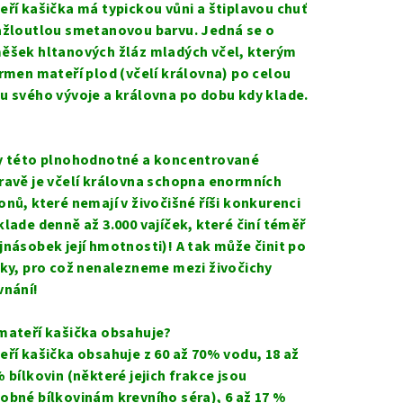
duktu
eří kašička má typickou vůni a štiplavou chuť
ažloutlou smetanovou barvu. Jedná se o
ěšek hltanových žláz mladých včel, kterým
krmen mateří plod (včelí královna) po celou
u svého vývoje a královna po dobu kdy klade.
zdiček.
y této plnohodnotné a koncentrované
ravě je včelí královna schopna enormních
onů, které nemají v živočišné říši konkurenci
klade denně až 3.000 vajíček, které činí téměř
jnásobek její hmotnosti)! A tak může činit po
oky, pro což nenalezneme mezi živočichy
vnání!
mateří kašička obsahuje?
eří kašička obsahuje z 60 až 70% vodu, 18 až
% bílkovin (některé jejich frakce jsou
obné bílkovinám krevního séra), 6 až 17 %