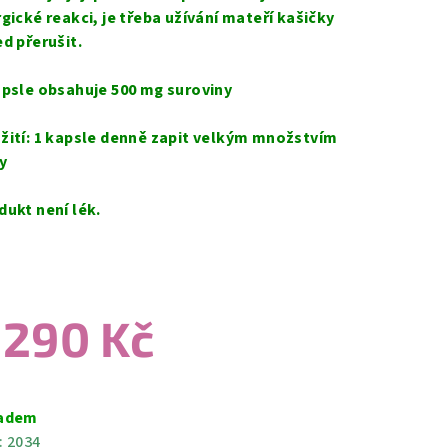
rgické reakci, je třeba užívání mateří kašičky
ed přerušit.
apsle obsahuje 500 mg suroviny
žití: 1 kapsle denně zapit velkým množstvím
y
dukt není lék.
 290 Kč
ná
a:
adem
:
2034