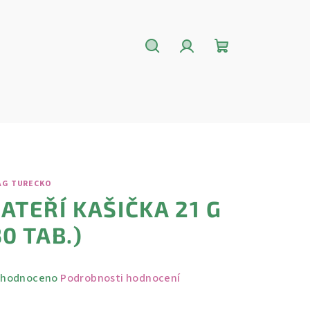
Hledat
Přihlášení
Nákupní
košík
AG TURECKO
ATEŘÍ KAŠIČKA 21 G
30 TAB.)
měrné
hodnoceno
Podrobnosti hodnocení
nocení