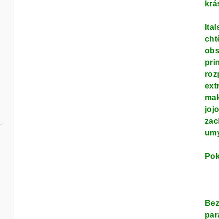
krá
Ita
cht
obs
pri
roz
ext
mak
joj
zac
umy
Pok
Bez
par