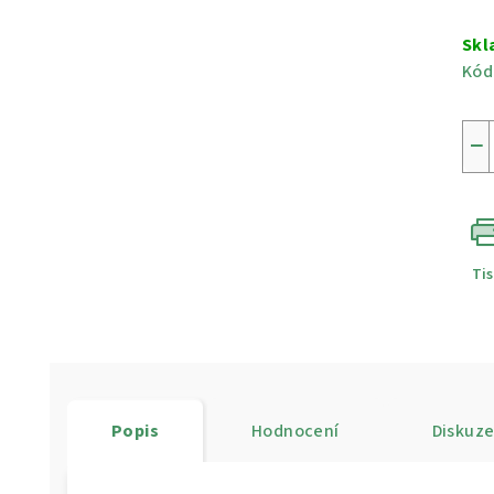
Měr
cen
Skl
Kód
−
Ti
Popis
Hodnocení
Diskuz