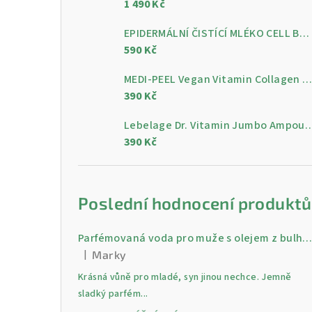
1 490 Kč
a
n
EPIDERMÁLNÍ ČISTÍCÍ MLÉKO CELL BY CELL Epidermal Cleansing Milk 200 ml
590 Kč
n
MEDI-PEEL Vegan Vitamin Collagen Clear, 300 m
í
390 Kč
p
Lebelage Dr. Vitamin Jumbo Ampoule, gelo
a
390 Kč
n
e
Poslední hodnocení produktů
l
Parfémovaná voda pro muže s olejem z bulharské růži Gold 30 
|
Marky
Hodnocení produktu je 5 z 5 hvězdiček.
Krásná vůně pro mladé, syn jinou nechce. Jemně
sladký parfém...