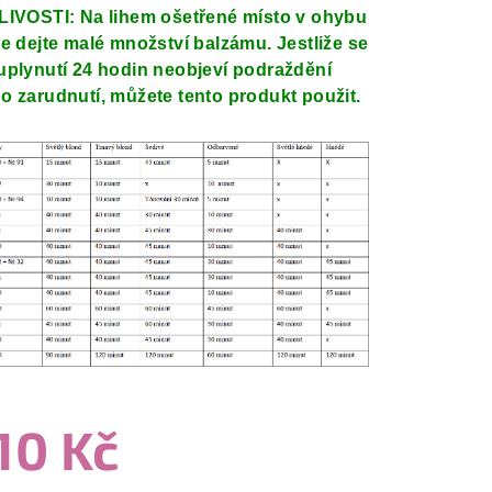
LIVOSTI: Na lihem ošetřené místo v ohybu
te dejte malé množství balzámu. Jestliže se
uplynutí 24 hodin neobjeví podraždění
o zarudnutí, můžete tento produkt použit.
10 Kč