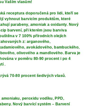
su Vaším vlasům!
lská receptura doporučená pro lidi, kteří se
ějí vyhnout barvicím produktům, které
ahují parabeny, amoniak a oxidanty. Nový
ncip barvení, při kterém jsou barviva
puštěna v 7 100% přírodních olejích
rahovaných z: arganového,
adamiového, avokádového, bambuckého,
obového, olivového a mandlového. Barva je
hována v poměru 80-90 procent i po 4
tí .
rývá 70-80 procent šedivých vlasů.
 amoniak
u
, peroxid
u
vodíku, PPD,
abeny. Nový barvící systém – Barvení