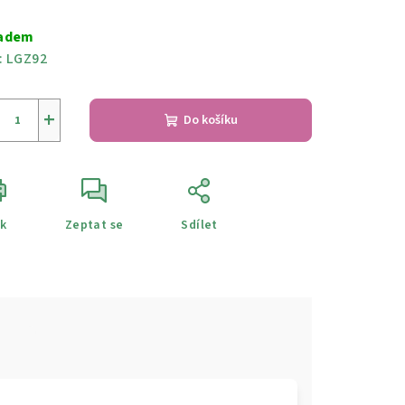
ná
a:
adem
:
LGZ92
+
Do košíku
sk
Zeptat se
Sdílet
e