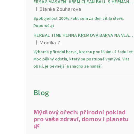
ERSAG MASÁŽNÍ KRÉM CLEAN BALL S HERMANKEM A MENTOLEM pro úlevu od bolesti, otoků a napětí ve svalech
|
Blanka Zouharova
Hodnocení produktu je 5 z 5 hvězdiček.
Spokojenost 200%.Fakt sem za den cítila úlevu.
Doporučuji
HERBAL TIME HENNA KREMOVÁ BARVA NA VLASY 9 Lilek 75 ml
|
Monika Z.
Hodnocení produktu je 5 z 5 hvězdiček.
Výborná přírodní barva, kterou používám už řadu let.
Moc pěkný odstín, který se postupně vymývá. Vlas
obalí, je pevnější a snadno se nanáší.
Blog
Mýdlový ořech: přírodní poklad
pro vaše zdraví, domov i planetu
🌿