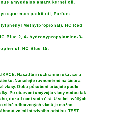
nus amygdalus amara kernel oil,
yrospermum parkii oil, Parfum
tylphenyl Methylpropional), HC Red
HC Blue 2, 4- hydroxypropylamino-3-
rophenol, HC Blue 15.
IKACE: Nasaďte si ochranné rukavice a
štěnku. Nanášejte rovnoměrně na čisté a
ké vlasy. Dobu působení určujete podle
ulky. Po obarvení umývejte vlasy vodou tak
uho, dokud není voda čirá. U velmi světlých
o silně odbarvených vlasů je možno
áhnout velmi intezivního odstínu. TEST