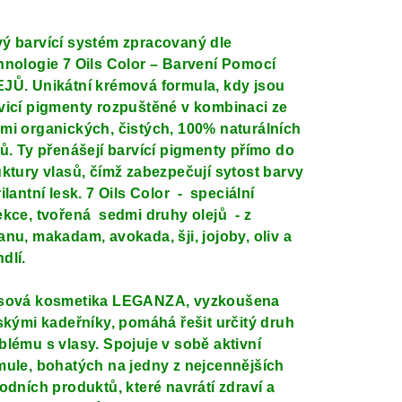
nocení
duktu
ý barvící systém zpracovaný dle
hnologie 7 Oils Color – Barvení Pomocí
JŮ. Unikátní krémová formula, kdy jsou
vicí pigmenty rozpuštěné v kombinaci ze
mi organických, čistých, 100% naturálních
zdiček.
jů. Ty přenášejí barvící pigmenty přímo do
uktury vlasů, čímž zabezpečují sytost barvy
rilantní lesk. 7 Oils Color - speciální
ekce, tvořená sedmi druhy olejů - z
anu, makadam, avokada, šji, jojoby, oliv a
dlí.
sová kosmetika
LEGANZA
, vyzkoušena
lskými kadeřníky, pomáhá řešit určitý druh
blému s vlasy. Spojuje v sobě aktivní
mule, bohatých na jedny z nejcennějších
rodních produktů, které navrátí zdraví a