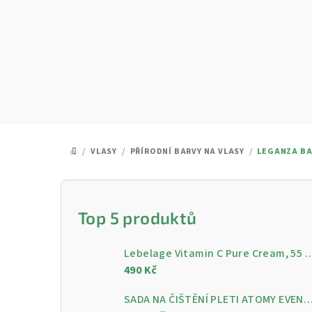
Přejít
na
obsah
/
VLASY
/
PŘÍRODNÍ BARVY NA VLASY
/
LEGANZA BA
DOMŮ
P
o
Top 5 produktů
s
Lebelage Vitamin C Pure Cream, 55 ml - Rozjasňující pleťo
t
490 Kč
r
SADA NA ČIŠTĚNÍ PLETI ATOMY EVENING CARE - 4 KROKY PRO ČISTOU A ZÁ