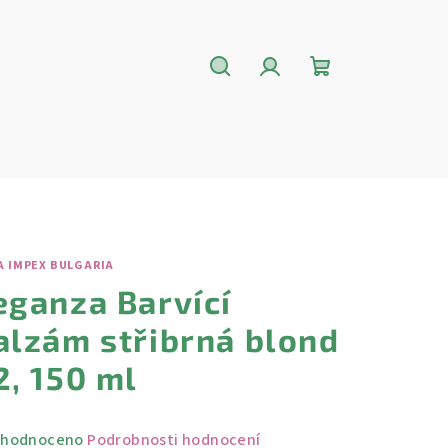
Hledat
Přihlášení
Nákupní
košík
A IMPEX BULGARIA
eganza Barvící
alzám střibrná blond
2, 150 ml
měrné
hodnoceno
Podrobnosti hodnocení