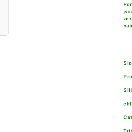
Pom
jso
ze 
nat
Sl
Pro
Sil
chl
Cet
Tri