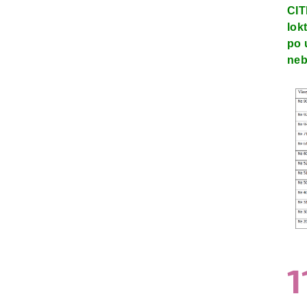
CIT
lok
po 
neb
1