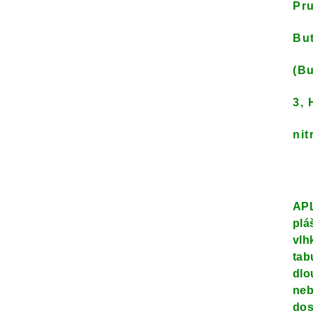
Pru
But
(Bu
3, 
nit
APL
plá
vlh
tab
dlo
neb
dos