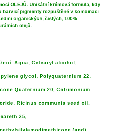
ocí OLEJŮ. Unikátní krémová formula, kdy
u barvicí pigmenty rozpuštěné v kombinaci
sedmi organických, čistých, 100%
urálních olejů.
ožení:
Aqua, Cetearyl alcohol,
pylene glycol, Polyquaternium 22,
icone Quaternium 20, Cetrimonium
oride, Ricinus communis seed oil,
eareth 25,
methylsilylamodimethicone (and),