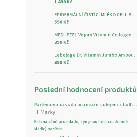
1 490 Kč
a
n
EPIDERMÁLNÍ ČISTÍCÍ MLÉKO CELL BY CELL Epidermal Cleansing Milk 200 ml
590 Kč
n
MEDI-PEEL Vegan Vitamin Collagen Clear, 300 m
í
390 Kč
p
Lebelage Dr. Vitamin Jumbo Ampoule, gelo
a
390 Kč
n
e
Poslední hodnocení produktů
l
Parfémovaná voda pro muže s olejem z bulharské růži Gold 30 
|
Marky
Hodnocení produktu je 5 z 5 hvězdiček.
Krásná vůně pro mladé, syn jinou nechce. Jemně
sladký parfém...