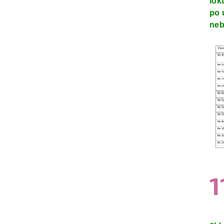
lok
po 
neb
1
Měr
cen