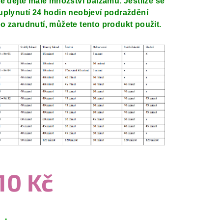
te dejte malé množství balzámu. Jestliže se
uplynutí 24 hodin neobjeví podraždění
o zarudnutí, můžete tento produkt použit.
10 Kč
ná
a: