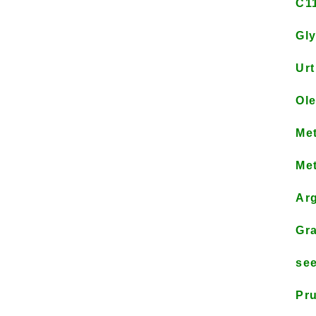
C11
Gly
Urt
Ole
Met
Met
Arg
Gra
see
Pru