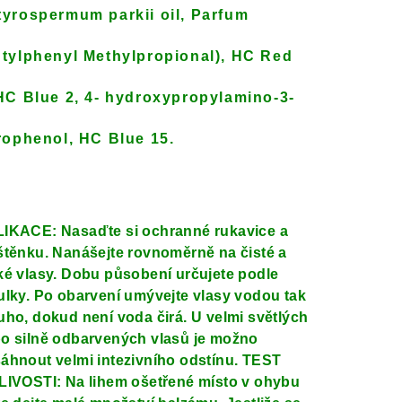
yrospermum parkii oil, Parfum
tylphenyl Methylpropional), HC Red
HC Blue 2, 4- hydroxypropylamino-3-
rophenol, HC Blue 15.
IKACE: Nasaďte si ochranné rukavice a
štěnku. Nanášejte rovnoměrně na čisté a
ké vlasy. Dobu působení určujete podle
ulky. Po obarvení umývejte vlasy vodou tak
uho, dokud není voda čirá. U velmi světlých
o silně odbarvených vlasů je možno
áhnout velmi intezivního odstínu. TEST
LIVOSTI: Na lihem ošetřené místo v ohybu