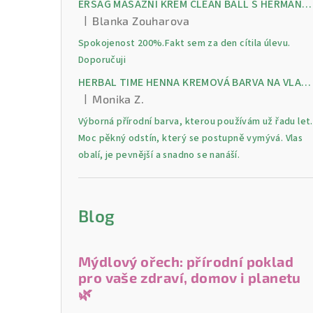
ERSAG MASÁŽNÍ KRÉM CLEAN BALL S HERMANKEM A MENTOLEM pro úlevu od bolesti, otoků a napětí ve svalech
|
Blanka Zouharova
Hodnocení produktu je 5 z 5 hvězdiček.
Spokojenost 200%.Fakt sem za den cítila úlevu.
Doporučuji
HERBAL TIME HENNA KREMOVÁ BARVA NA VLASY 9 Lilek 75 ml
|
Monika Z.
Hodnocení produktu je 5 z 5 hvězdiček.
Výborná přírodní barva, kterou používám už řadu let.
Moc pěkný odstín, který se postupně vymývá. Vlas
obalí, je pevnější a snadno se nanáší.
Blog
Mýdlový ořech: přírodní poklad
pro vaše zdraví, domov i planetu
🌿