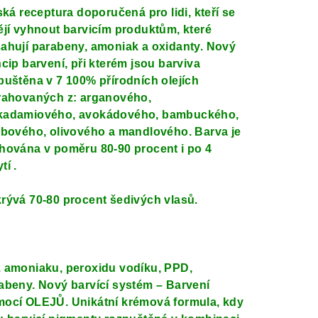
lská receptura doporučená pro lidi, kteří se
ějí vyhnout barvicím produktům, které
ahují parabeny, amoniak a oxidanty. Nový
ncip barvení, při kterém jsou barviva
puštěna v 7 100% přírodních olejích
rahovaných z: arganového,
adamiového, avokádového, bambuckého,
obového, olivového a mandlového. Barva je
hována v poměru 80-90 procent i po 4
tí .
rývá 70-80 procent šedivých vlasů.
 amoniak
u
, peroxid
u
vodíku, PPD,
abeny. Nový barvící systém – Barvení
ocí OLEJŮ. Unikátní krémová formula, kdy