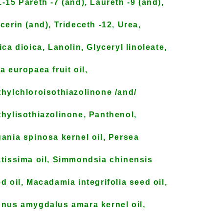
-15 Pareth -7 (and), Laureth -9 (and),
cerin (and), Trideceth -12, Urea,
ica dioica, Lanolin, Glyceryl linoleate,
a europaea fruit oil,
hylchloroisothiazolinone /and/
hylisothiazolinone, Panthenol,
ania spinosa kernel oil, Persea
tissima oil, Simmondsia chinensis
d oil, Macadamia integrifolia seed oil,
nus amygdalus amara kernel oil,