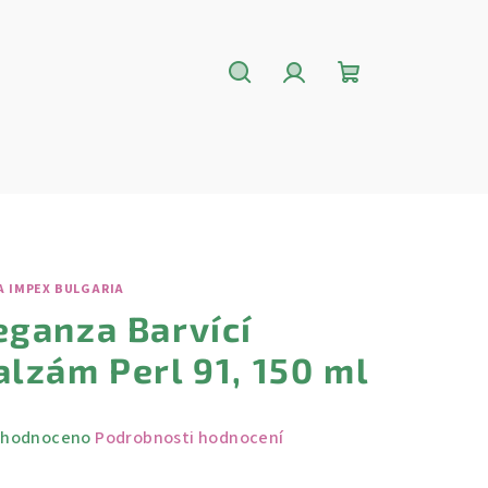
Hledat
Přihlášení
Nákupní
košík
A IMPEX BULGARIA
eganza Barvící
alzám Perl 91, 150 ml
měrné
hodnoceno
Podrobnosti hodnocení
nocení