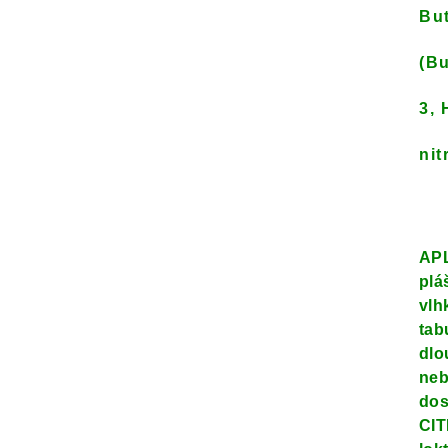
But
(Bu
3, 
nit
APL
plá
vlh
tab
dlo
neb
dos
CIT