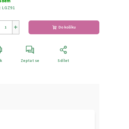
adem
:
LGZ91
+
Do košíku
sk
Zeptat se
Sdílet
e