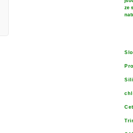
jso
ze 
nat
Sl
Pro
Sil
chl
Cet
Tri