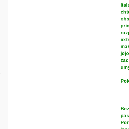
Ita
cht
obs
pri
roz
ext
mak
joj
zac
umy
Pok
Bez
par
Pom