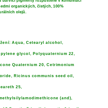
u barvicí pigmenty rozpuštěné v kombinaci
sedmi organických, čistých, 100%
urálních olejů.
ožení:
Aqua, Cetearyl alcohol,
pylene glycol, Polyquaternium 22,
icone Quaternium 20, Cetrimonium
oride, Ricinus communis seed oil,
eareth 25,
methylsilylamodimethicone (and),