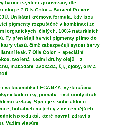
duktu
ý barvící systém zpracovaný dle
hnologie 7 Oils Color – Barvení Pomocí
JŮ. Unikátní krémová formula, kdy jsou
vicí pigmenty rozpuštěné v kombinaci ze
mi organických, čistých, 100% naturálních
zdiček.
jů. Ty přenášejí barvící pigmenty přímo do
uktury vlasů, čímž zabezpečují sytost barvy
rilantní lesk. 7 Oils Color - speciální
ekce, tvořená sedmi druhy olejů - z
anu, makadam, avokada, šji, jojoby, oliv a
dlí.
sová kosmetika
LEGANZA
, vyzkoušena
lskými kadeřníky, pomáhá řešit určitý druh
blému s vlasy. Spojuje v sobě aktivní
mule, bohatých na jedny z nejcennějších
rodních produktů, které navrátí zdraví a
su Vaším vlasům!