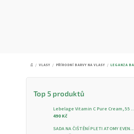
Přejít
na
obsah
/
VLASY
/
PŘÍRODNÍ BARVY NA VLASY
/
LEGANZA BAR
DOMŮ
P
o
Top 5 produktů
s
Lebelage Vitamin C Pure Cream, 55 ml - Rozjasňující pleťo
t
490 Kč
r
SADA NA ČIŠTĚNÍ PLETI ATOMY EVENING CARE - 4 KROKY PRO ČISTOU A ZÁ