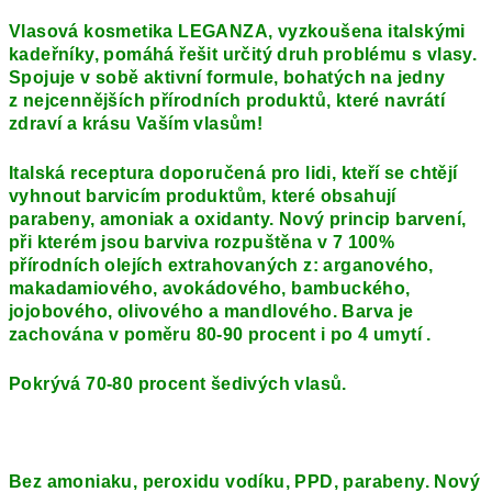
Vlasová kosmetika
LEGANZA
, vyzkoušena italskými
kadeřníky, pomáhá řešit určitý druh problému s vlasy.
Spojuje v sobě aktivní formule, bohatých na jedny
z nejcennějších přírodních produktů, které navrátí
zdraví a krásu Vaším vlasům!
Italská receptura doporučená pro lidi, kteří se chtějí
vyhnout barvicím produktům, které obsahují
parabeny, amoniak a oxidanty. Nový princip barvení,
při kterém jsou barviva rozpuštěna v 7 100%
přírodních olejích extrahovaných z: arganového,
makadamiového, avokádového, bambuckého,
jojobového, olivového a mandlového. Barva je
zachována v poměru 80-90 procent i po 4 umytí .
Pokrývá 70-80 procent šedivých vlasů.
Bez amoniak
u
, peroxid
u
vodíku, PPD, parabeny. Nový