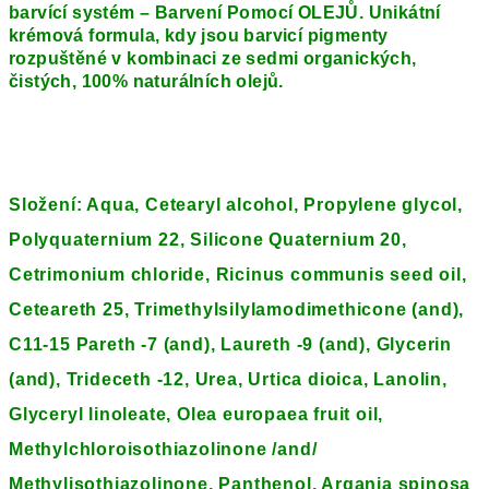
barvící systém – Barvení Pomocí OLEJŮ. Unikátní
krémová formula, kdy jsou barvicí pigmenty
rozpuštěné v kombinaci ze sedmi organických,
čistých, 100% naturálních olejů.
Složení:
Aqua, Cetearyl alcohol, Propylene glycol,
Polyquaternium 22, Silicone Quaternium 20,
Cetrimonium chloride, Ricinus communis seed oil,
Ceteareth 25, Trimethylsilylamodimethicone (and),
C11-15 Pareth -7 (and), Laureth -9 (and), Glycerin
(and), Trideceth -12, Urea, Urtica dioica, Lanolin,
Glyceryl linoleate, Olea europaea fruit oil,
Methylchloroisothiazolinone /and/
Methylisothiazolinone, Panthenol, Argania spinosa