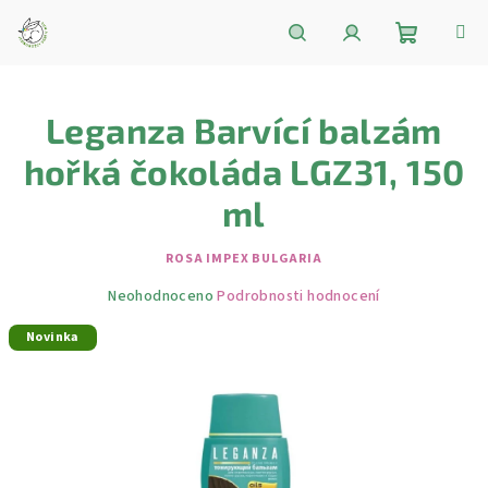
Přejít
na
obsah
Nákupní
Hledat
Přihlášení
Leganza Barvící balzám
košík
hořká čokoláda LGZ31, 150
ml
ROSA IMPEX BULGARIA
Průměrné
Neohodnoceno
Podrobnosti hodnocení
hodnocení
Novinka
produktu
je
0,0
z
5
hvězdiček.