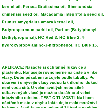
kernel oil, Persea Gratissima oil, Simmondsia
chinensis seed oil, Macadamia integrifolia seed oil,
Prunus amygdalus amara kernel oil,
Butyrospermum parkii oil, Parfum (Butylphenyl
Methylpropional), HC Red 3, HC Blue 2, 4-
hydroxypropylamino-3-nitrophenol, HC Blue 15.
APLIKACE: Nasaďte si ochranné rukavice a
pláštěnku. Nanášejte rovnoměrně na čisté a vlhké
vlasy. Dobu působení určujete podle tabulky. Po
obarvení umývejte vlasy vodou tak dlouho, dokud
není voda čirá. U velmi světlých nebo silně
odbarvených vlasů je možno dosáhnout velmi
intezivního odstínu. TEST CITLIVOSTI: Na lihem
ošetřené místo v ohybu lokte dejte malé množství
balzámu. Jestliže se po uplynutí 24 hodin neobjeví