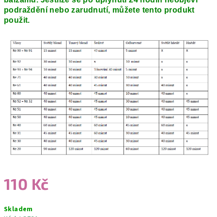
podraždění nebo zarudnutí, můžete tento produkt
použit.
110 Kč
Měrná
Skladem
cena: