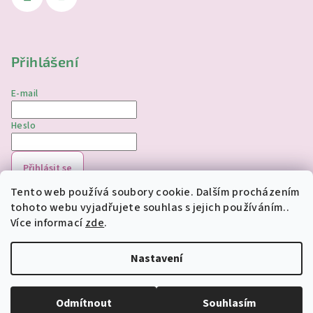
Přihlášení
E-mail
Heslo
Přihlásit se
Tento web používá soubory cookie. Dalším procházením
Nová registrace
Zapomenuté heslo
tohoto webu vyjadřujete souhlas s jejich používáním..
Více informací
zde
.
Copyright 2026
jednorozciverivnas.cz
. Všechna práva
vyhrazena.
Upravit nastavení cookies
Nastavení
Vytvořil Shoptet
Odmítnout
Souhlasím