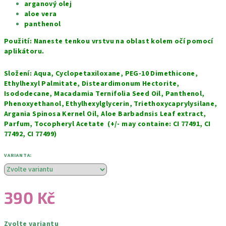
arganový olej
aloe vera
panthenol
Použití: Naneste tenkou vrstvu na oblast kolem očí pomocí
aplikátoru.
Složení: Aqua, Cyclopetaxiloxane, PEG-10 Dimethicone,
Ethylhexyl Palmitate, Disteardimonum Hectorite,
Isododecane, Macadamia Ternifolia Seed Oil, Panthenol,
Phenoxyethanol, Ethylhexylglycerin, Triethoxycaprylysilane,
Argania Spinosa Kernel Oil, Aloe Barbadnsis Leaf extract,
Parfum, Tocopheryl Acetate (+/- may containe: CI 77491, CI
77492, CI 77499)
VARIANTA:
390 Kč
Měrná
Zvolte variantu
cena: