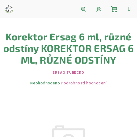
Přejít
na
obsah
Nákupní
Hledat
Přihlášení
Korektor Ersag 6 ml, různé
košík
odstíny KOREKTOR ERSAG 6
ML, RŮZNÉ ODSTÍNY
ERSAG TURECKO
Průměrné
Neohodnoceno
Podrobnosti hodnocení
hodnocení
produktu
je
0,0
z
5
hvězdiček.