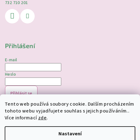
732 710 201
Přihlášení
E-mail
Heslo
Přihlásit se
Tento web používá soubory cookie. Dalším procházením
Nová registrace
Zapomenuté heslo
tohoto webu vyjadřujete souhlas s jejich používáním..
Více informací
zde
.
Copyright 2026
jednorozciverivnas.cz
. Všechna práva
vyhrazena.
Upravit nastavení cookies
Nastavení