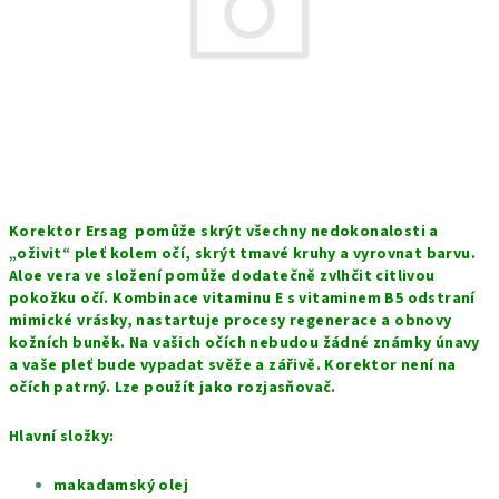
Korektor Ersag pomůže skrýt všechny nedokonalosti a
„oživit“ pleť kolem očí, skrýt tmavé kruhy a vyrovnat barvu.
Aloe vera ve složení pomůže dodatečně zvlhčit citlivou
pokožku očí. Kombinace vitaminu E s vitaminem B5 odstraní
mimické vrásky, nastartuje procesy regenerace a obnovy
kožních buněk. Na vašich očích nebudou žádné známky únavy
a vaše pleť bude vypadat svěže a zářivě. Korektor není na
očích patrný. Lze použít jako rozjasňovač.
Hlavní složky:
makadamský olej