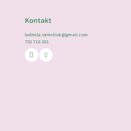
Kontakt
ludmila.semchuk
@
gmail.com
732 710 201