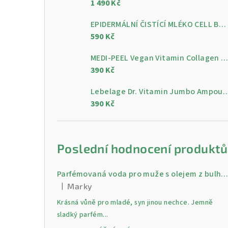
1 490 Kč
a
n
EPIDERMÁLNÍ ČISTÍCÍ MLÉKO CELL BY CELL Epidermal Cleansing Milk 200 ml
590 Kč
n
MEDI-PEEL Vegan Vitamin Collagen Clear, 300 m
í
390 Kč
p
Lebelage Dr. Vitamin Jumbo Ampoule, gelo
a
390 Kč
n
e
Poslední hodnocení produktů
l
Parfémovaná voda pro muže s olejem z bulharské růži Gold 30 
|
Marky
Hodnocení produktu je 5 z 5 hvězdiček.
Krásná vůně pro mladé, syn jinou nechce. Jemně
sladký parfém...