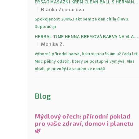
ERSAG MASÁŽNÍ KRÉM CLEAN BALL S HERMANKEM A MENTOLEM pro úlevu od bolesti, otoků a napětí ve svalech
|
Blanka Zouharova
Hodnocení produktu je 5 z 5 hvězdiček.
Spokojenost 200%.Fakt sem za den cítila úlevu.
Doporučuji
HERBAL TIME HENNA KREMOVÁ BARVA NA VLASY 9 Lilek 75 ml
|
Monika Z.
Hodnocení produktu je 5 z 5 hvězdiček.
Výborná přírodní barva, kterou používám už řadu let.
Moc pěkný odstín, který se postupně vymývá. Vlas
obalí, je pevnější a snadno se nanáší.
Blog
Mýdlový ořech: přírodní poklad
pro vaše zdraví, domov i planetu
🌿