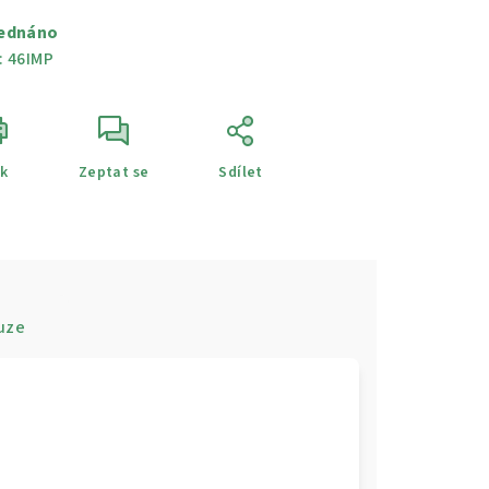
a:
ednáno
:
46IMP
sk
Zeptat se
Sdílet
uze