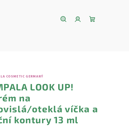
Hledat
Přihlášení
Nákupní
košík
ALA COSMETIC GERMANÝ
MPALA LOOK UP!
rém na
ovislá/oteklá víčka a
ční kontury 13 ml