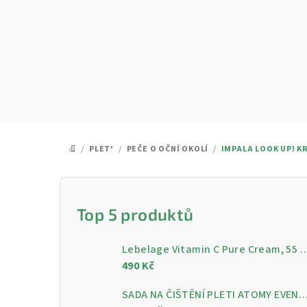
Přejít
na
obsah
/
PLET'
/
PEČE O OČNÍ OKOLÍ
/
IMPALA LOOK UP! K
DOMŮ
P
o
Top 5 produktů
s
Lebelage Vitamin C Pure Cream, 55 ml - Rozjasňující pleťo
t
490 Kč
r
SADA NA ČIŠTĚNÍ PLETI ATOMY EVENING CARE - 4 KROKY PRO ČISTOU A ZÁ