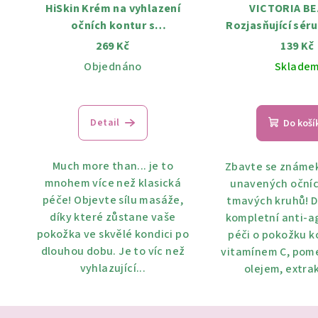
HiSkin Krém na vyhlazení
VICTORIA B
očních kontur s
Rozjasňující sér
niacinamidem a bakuchiolem
kontury s vitam
269 Kč
139 Kč
Much More Than...18 ml
retinolem AGE P
Objednáno
Sklade
Průměrné
hodnocení
Detail
Do koší
produktu
je
5,0
Much more than... je to
Zbavte se známek
z
mnohem více než klasická
unavených očníc
5
péče! Objevte sílu masáže,
tmavých kruhů! D
hvězdiček.
díky které zůstane vaše
kompletní anti-ag
pokožka ve skvělé kondici po
péči o pokožku k
dlouhou dobu. Je to víc než
vitamínem C, po
vyhlazující...
olejem, extra