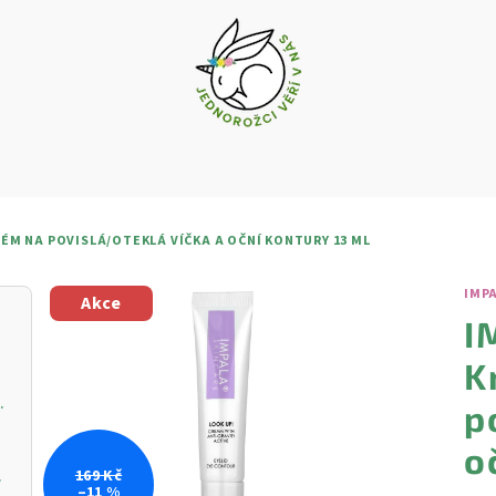
RÉM NA POVISLÁ/OTEKLÁ VÍČKA A OČNÍ KONTURY 13 ML
IMP
Akce
I
K
vý krém s vitamínem C
p
o
ŘIVOU PLEŤ
169 Kč
–11 %