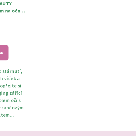
EAUTY
um na oční
ínem C a
RO 15 ml
m
ku
 stárnutí,
h víček a
opřejte si
ing zářící
olem očí s
merančovým
ktem...