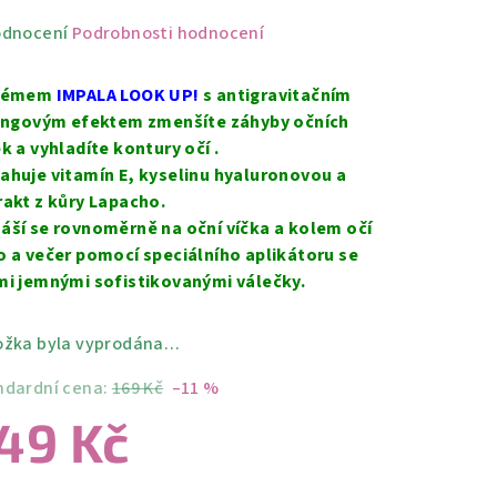
měrné
odnocení
Podrobnosti hodnocení
nocení
duktu
krémem
IMPALA LOOK UP!
s antigravitačním
tingovým efektem zmenšíte záhyby očních
ek a vyhladíte kontury očí .
ahuje vitamín E, kyselinu hyaluronovou a
rakt z kůry Lapacho.
zdiček.
áší se rovnoměrně na oční víčka a kolem očí
o a večer pomocí speciálního aplikátoru se
mi jemnými sofistikovanými válečky.
ožka byla vyprodána…
ndardní cena:
169 Kč
–11 %
49 Kč
ná