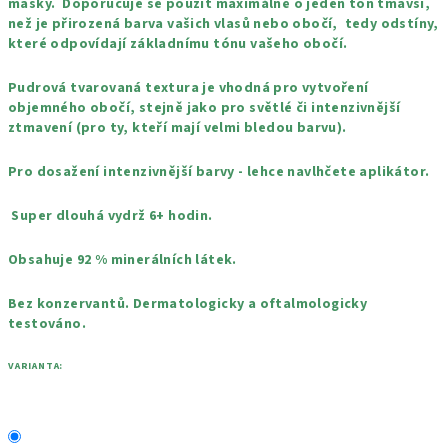
masky. Doporučuje se použít maximálně o jeden tón tmavší,
než je přirozená barva vašich vlasů nebo obočí, tedy odstíny,
které odpovídají základnímu tónu vašeho obočí.
Pudrová tvarovaná textura je vhodná pro vytvoření
objemného obočí, stejně jako pro světlé či intenzivnější
ztmavení (pro ty, kteří mají velmi bledou barvu).
Pro dosažení intenzivnější barvy - lehce navlhčete aplikátor.
Super dlouhá vydrž 6+ hodin.
Obsahuje 92 % minerálních látek.
Bez konzervantů. Dermatologicky a oftalmologicky
testováno.
VARIANTA: