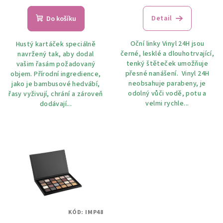
hodnocení
produktu
Detail
Do košíku
je
5,0
Oční linky Vinyl 24H jsou
Hustý kartáček speciálně
z
černé, lesklé a dlouhotrvající,
navržený tak, aby dodal
5
tenký štěteček umožňuje
vašim řasám požadovaný
hvězdiček.
přesné nanášení. Vinyl 24H
objem. Přírodní ingredience,
neobsahuje parabeny, je
jako je bambusové hedvábí,
odolný vůči vodě, potu a
řasy vyživují, chrání a zároveň
velmi rychle...
dodávají...
KÓD:
IMP48