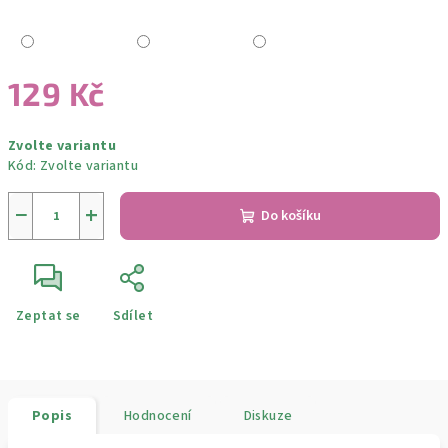
129 Kč
Měrná
Zvolte variantu
cena:
Kód:
Zvolte variantu
−
+
Do košíku
Zeptat se
Sdílet
Popis
Hodnocení
Diskuze