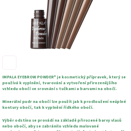
IMPALA EYEBROW POWDER" je kosmetický přípravek, který se
používá k vyplnění, tvarování a vytvoření přirozenějšího
vzhledu obočí ve srovnání s tužkami a barvami na obočí.
Minerální pudr na obočí lze použít jak k prodloužení neúplné
kontury obočí, tak k vyplnění řídkého obočí.
Výběr odstínu se provádí na základě přirozené barvy vlasů
nebo obočí, aby se zabránilo vzhledu malované