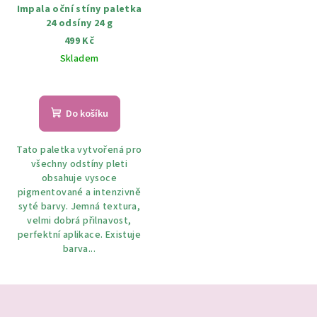
Impala oční stíny paletka
24 odsíny 24 g
499 Kč
Skladem
Do košíku
Tato paletka vytvořená pro
všechny odstíny pleti
obsahuje vysoce
pigmentované a intenzivně
syté barvy. Jemná textura,
velmi dobrá přilnavost,
perfektní aplikace. Existuje
barva...
Z
á