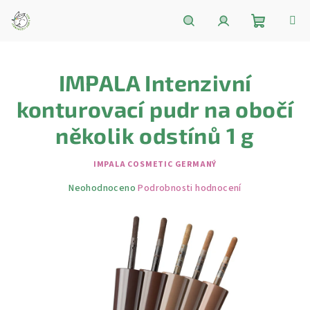
Přejít
na
obsah
Nákupní
Hledat
Přihlášení
IMPALA Intenzivní
košík
konturovací pudr na obočí
několik odstínů 1 g
IMPALA COSMETIC GERMANÝ
Průměrné
Neohodnoceno
Podrobnosti hodnocení
hodnocení
produktu
je
0,0
z
5
hvězdiček.