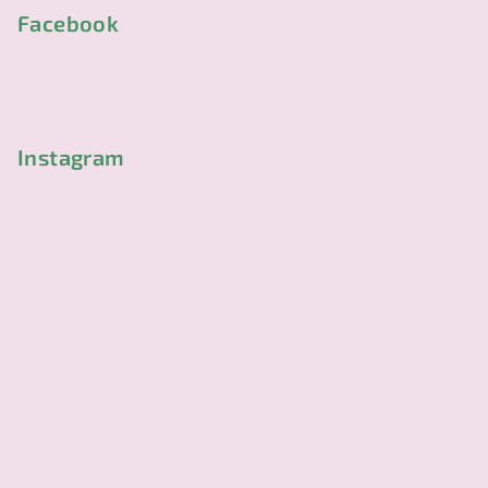
p
Facebook
a
t
í
Instagram