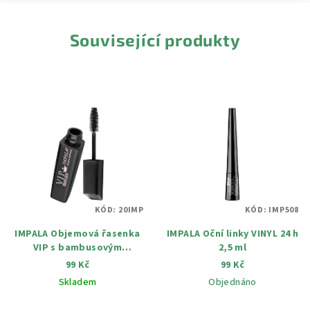
Související produkty
KÓD:
20IMP
KÓD:
IMP508
IMPALA Objemová řasenka
IMPALA Oční linky VINYL 24 h
VIP s bambusovým
2,5 ml
hedvábím 15 ml
99 Kč
99 Kč
Skladem
Objednáno
Průměrné