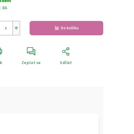
adem
:
8A
+
Do košíku
sk
Zeptat se
Sdílet
e