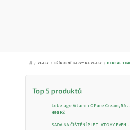
Přejít
na
obsah
/
VLASY
/
PŘÍRODNÍ BARVY NA VLASY
/
HERBAL TIM
DOMŮ
P
o
Top 5 produktů
s
Lebelage Vitamin C Pure Cream, 55 ml - Rozjasňující pleťo
t
490 Kč
r
SADA NA ČIŠTĚNÍ PLETI ATOMY EVENING CARE - 4 KROKY PRO ČISTOU A ZÁ