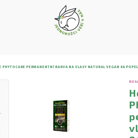
E PHYTOCARE PERMANENTNÍ BARVA NA VLASY NATURAL VEGAN 8A POPEL
ROS
H
P
vý krém s vitamínem C
p
v
ŘIVOU PLEŤ