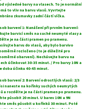
í od výsledné barvy na vlasech. To je normální
emá to vliv na barvu vlasů. Vyvrtejte
bránu zkumavky zadní částí víčka.
sob barvení 1: Nanášení při prvním barvení:
ikujte barvicí směs na suché neumyté vlasy a
dělte je na části pramen po pramenu.
sírujte barvu do vlasů, aby bylo barvivo
noměrně rozloženo (to je důležité pro
noměrné obarvení). Nechávejte barvu na
sech účinkovat 30-35 minut. / Pro barvy 10N a
je doba účinku 40-45 minut.
sob barvení 2: Barvení odrostlých vlasů: 2/3
si naneste na kořínky suchých neumytých
sů a rozdělte je na části pramen po pramenu.
hte působit 20 minut. U barev 10N a 9N
hte směs působit u kořínků 30 minut. Poté