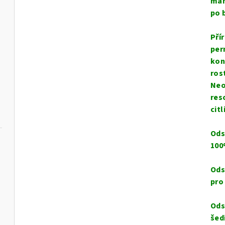
man
po 
Pří
per
kon
ros
Neo
res
cit
Ods
100
Ods
pro
Ods
šed