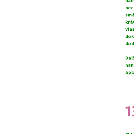
nan
nec
smě
krá
vla
dok
dod
Dal
nan
opl
1
Měr
cen