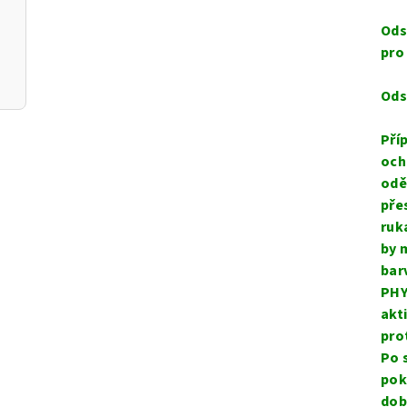
Ods
pro
Ods
Pří
och
odě
pře
ruk
by 
bar
PHY
akt
pro
Po 
pok
dob