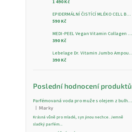
1 490 Kč
a
n
EPIDERMÁLNÍ ČISTÍCÍ MLÉKO CELL BY CELL Epidermal Cleansing Milk 200 ml
590 Kč
n
MEDI-PEEL Vegan Vitamin Collagen Clear, 300 m
í
390 Kč
p
Lebelage Dr. Vitamin Jumbo Ampoule, gelo
a
390 Kč
n
e
Poslední hodnocení produktů
l
Parfémovaná voda pro muže s olejem z bulharské růži Gold 30 
|
Marky
Hodnocení produktu je 5 z 5 hvězdiček.
Krásná vůně pro mladé, syn jinou nechce. Jemně
sladký parfém...