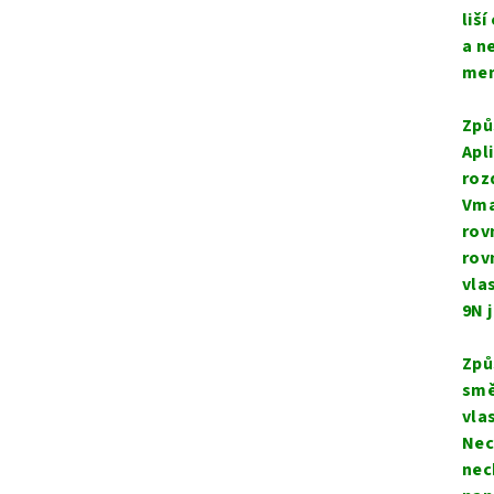
liš
a n
mem
Způ
Apl
roz
Vma
rov
rov
vla
9N 
Způ
smě
vla
Nec
nec