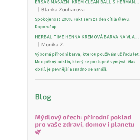
ERSAG MASÁŽNÍ KRÉM CLEAN BALL S HERMANKEM A MENTOLEM pro úlevu od bolesti, otoků a napětí ve svalech
|
Blanka Zouharova
Hodnocení produktu je 5 z 5 hvězdiček.
Spokojenost 200%.Fakt sem za den cítila úlevu.
Doporučuji
HERBAL TIME HENNA KREMOVÁ BARVA NA VLASY 9 Lilek 75 ml
|
Monika Z.
Hodnocení produktu je 5 z 5 hvězdiček.
Výborná přírodní barva, kterou používám už řadu let.
Moc pěkný odstín, který se postupně vymývá. Vlas
obalí, je pevnější a snadno se nanáší.
Blog
Mýdlový ořech: přírodní poklad
pro vaše zdraví, domov i planetu
🌿