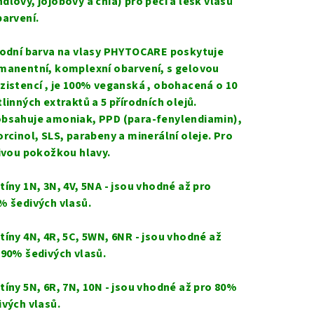
dlový, jojobový a chia) pro péči a lesk vlasů
barvení.
rodní barva na vlasy
PHYTOCARE poskytuje
manentní, komplexní obarvení, s gelovou
zistencí ,
je
100% vegan
ská
, obohacen
á
o 10
tlinných extraktů a 5 přírodních olejů.
bsahuje amoniak, PPD (para-fenylendiamin),
orcinol, SLS, parabeny a minerální oleje. Pro
livou pokožkou hlavy.
tíny 1N, 3N, 4V, 5NA - jsou vhodné až pro
% šedivých vlasů.
tíny 4N, 4R, 5C, 5WN, 6NR - jsou vhodné až
 90% šedivých vlasů.
tíny 5N, 6R, 7N, 10N - jsou vhodné až pro 80%
ivých vlasů.