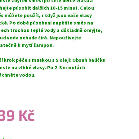
este zbytek směsi po celé délce vlasů a
hejte působit dalších 10-15 minut. Celou
s můžete použít, i když jsou vaše vlasy
tké. Po době působení napěňte směs na
sech trochou teplé vody a důkladně omyjte,
ud voda nebude čirá. Nepoužívejte
atečně k mytí šampon.
ší krok péče s maskou s 5 oleji: Obsah balíčku
este na vlhké vlasy. Po 2-3 minutách
áchněte vodou.
39 Kč
ná
a: