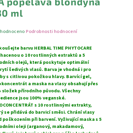
A popelavá blondýna
30 ml
měrné
hodnoceno
Podrobnosti hodnocení
nocení
duktu
koušejte barvu HERBAL TIME PHYTOCARE
hacenou o 10 rostlinných extraktů a 5
rodních olejů, která poskytuje optimální
rytí šedivých vlasů. Barva je vhodná i pro
by s citlivou pokožkou hlavy. Barvící gel,
zdiček.
okoncentrát a maska na vlasy obsahují přes
 složek přírodního původu. Všechny
redience jsou 100% veganské.
OCONCENTRÁT s 10 rostlinnými extrakty,
rý se přidává do barvicí směsi. Chrání vlasy
d poškozením při barvení. Vyživující maska s 5
rodními oleji (arganový, makadamový,