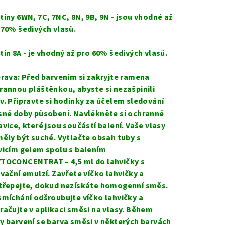
tíny 6WN, 7C, 7NC, 8N, 9B, 9N - jsou vhodné až
 70% šedivých vlasů.
tín 8A - je vhodný až pro 60% šedivých vlasů.
prava: Před barvením si zakryjte ramena
rannou pláštěnkou, abyste si nezašpinili
v. Připravte si hodinky za účelem sledování
sné doby působení. Navlékněte si ochranné
avice, které jsou součástí balení. Vaše vlasy
měly být suché. Vytlačte obsah tuby s
vicím gelem spolu s balením
TOCONCENTRAT – 4,5 ml do lahvičky s
ivační emulzí. Zavřete víčko lahvičky a
třepejte, dokud nezískáte homogenní směs.
smíchání odšroubujte víčko lahvičky a
račujte v aplikaci směsi na vlasy. Během
y barvení se barva směsi v některých barvách