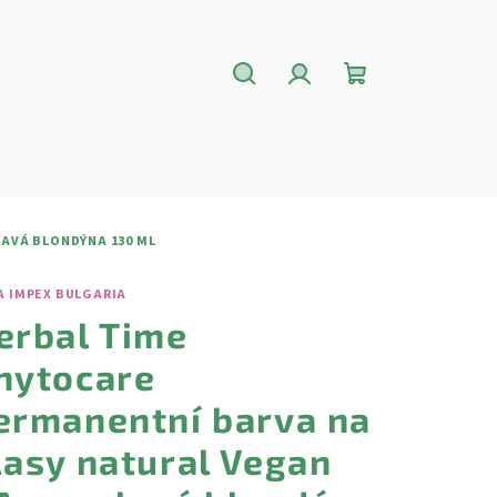
Hledat
Přihlášení
Nákupní
košík
AVÁ BLONDÝNA 130 ML
A IMPEX BULGARIA
erbal Time
hytocare
ermanentní barva na
lasy natural Vegan