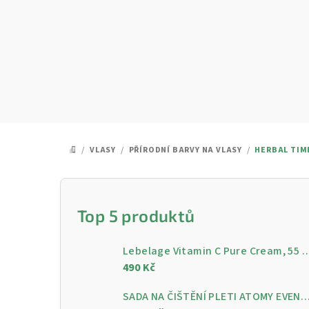
Přejít
na
obsah
/
VLASY
/
PŘÍRODNÍ BARVY NA VLASY
/
HERBAL TIM
DOMŮ
P
o
Top 5 produktů
s
Lebelage Vitamin C Pure Cream, 55 ml - Rozjasňující pleťo
t
490 Kč
r
SADA NA ČIŠTĚNÍ PLETI ATOMY EVENING CARE - 4 KROKY PRO ČISTOU A ZÁ