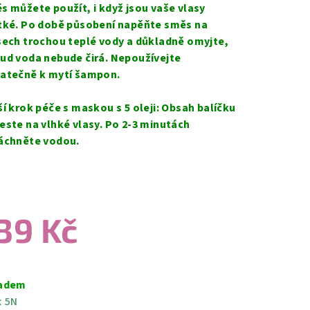
s můžete použít, i když jsou vaše vlasy
tké. Po době působení napěňte směs na
sech trochou teplé vody a důkladně omyjte,
ud voda nebude čirá. Nepoužívejte
atečně k mytí šampon.
ší krok péče s maskou s 5 oleji: Obsah balíčku
este na vlhké vlasy. Po 2-3 minutách
áchněte vodou.
39 Kč
ná
a:
adem
:
5N