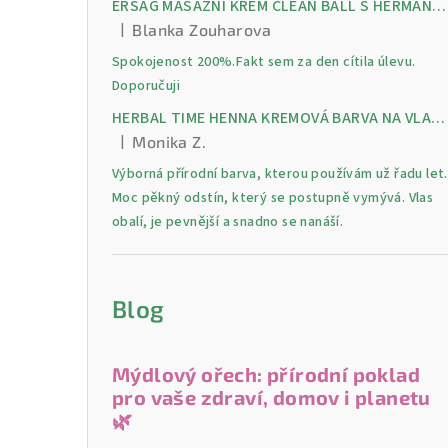
ERSAG MASÁŽNÍ KRÉM CLEAN BALL S HERMANKEM A MENTOLEM pro úlevu od bolesti, otoků a napětí ve svalech
|
Blanka Zouharova
Hodnocení produktu je 5 z 5 hvězdiček.
Spokojenost 200%.Fakt sem za den cítila úlevu.
Doporučuji
HERBAL TIME HENNA KREMOVÁ BARVA NA VLASY 9 Lilek 75 ml
|
Monika Z.
Hodnocení produktu je 5 z 5 hvězdiček.
Výborná přírodní barva, kterou používám už řadu let.
Moc pěkný odstín, který se postupně vymývá. Vlas
obalí, je pevnější a snadno se nanáší.
Blog
Mýdlový ořech: přírodní poklad
pro vaše zdraví, domov i planetu
🌿