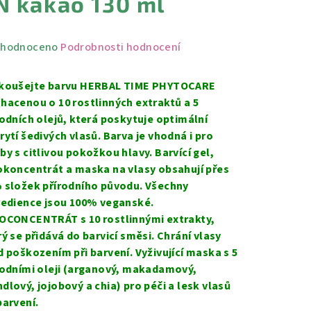
N kakao 130 ml
měrné
hodnoceno
Podrobnosti hodnocení
nocení
duktu
koušejte barvu HERBAL TIME PHYTOCARE
hacenou o 10 rostlinných extraktů a 5
rodních olejů, která poskytuje optimální
rytí šedivých vlasů. Barva je vhodná i pro
by s citlivou pokožkou hlavy. Barvící gel,
zdiček.
okoncentrát a maska na vlasy obsahují přes
 složek přírodního původu. Všechny
redience jsou 100% veganské.
OCONCENTRÁT s 10 rostlinnými extrakty,
rý se přidává do barvicí směsi. Chrání vlasy
d poškozením při barvení. Vyživující maska s 5
rodními oleji (arganový, makadamový,
dlový, jojobový a chia) pro péči a lesk vlasů
barvení.