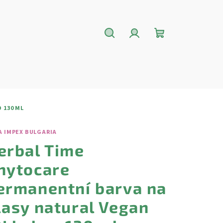
Hledat
Přihlášení
Nákupní
košík
 130 ML
A IMPEX BULGARIA
erbal Time
hytocare
ermanentní barva na
lasy natural Vegan