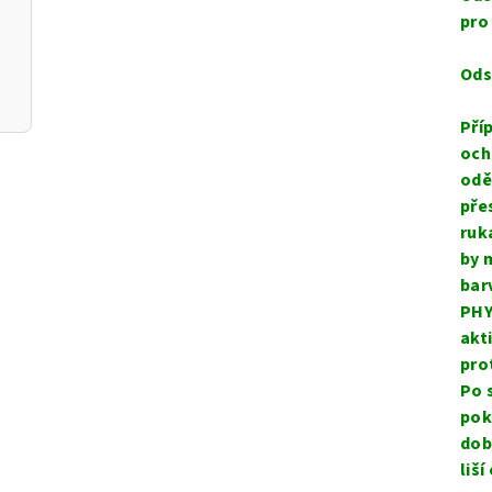
pro
Ods
Pří
och
odě
pře
ruk
by 
bar
PHY
akt
pro
Po 
pok
dob
liš