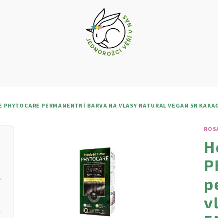
E PHYTOCARE PERMANENTNÍ BARVA NA VLASY NATURAL VEGAN 5N KAKAO
ROS
H
P
vý krém s vitamínem C
p
v
ŘIVOU PLEŤ