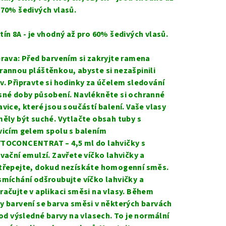
 70% šedivých vlasů.
tín 8A - je vhodný až pro 60% šedivých vlasů.
prava: Před barvením si zakryjte ramena
rannou pláštěnkou, abyste si nezašpinili
v. Připravte si hodinky za účelem sledování
sné doby působení. Navlékněte si ochranné
avice, které jsou součástí balení. Vaše vlasy
měly být suché. Vytlačte obsah tuby s
vicím gelem spolu s balením
TOCONCENTRAT – 4,5 ml do lahvičky s
ivační emulzí. Zavřete víčko lahvičky a
třepejte, dokud nezískáte homogenní směs.
smíchání odšroubujte víčko lahvičky a
račujte v aplikaci směsi na vlasy. Během
y barvení se barva směsi v některých barvách
í od výsledné barvy na vlasech. To je normální