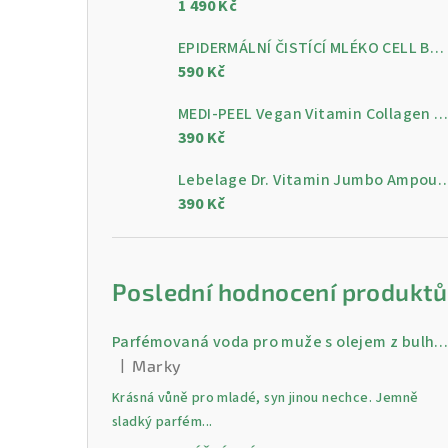
1 490 Kč
a
n
EPIDERMÁLNÍ ČISTÍCÍ MLÉKO CELL BY CELL Epidermal Cleansing Milk 200 ml
590 Kč
n
MEDI-PEEL Vegan Vitamin Collagen Clear, 300 m
í
390 Kč
p
Lebelage Dr. Vitamin Jumbo Ampoule, gelo
a
390 Kč
n
e
Poslední hodnocení produktů
l
Parfémovaná voda pro muže s olejem z bulharské růži Gold 30 
|
Marky
Hodnocení produktu je 5 z 5 hvězdiček.
Krásná vůně pro mladé, syn jinou nechce. Jemně
sladký parfém...