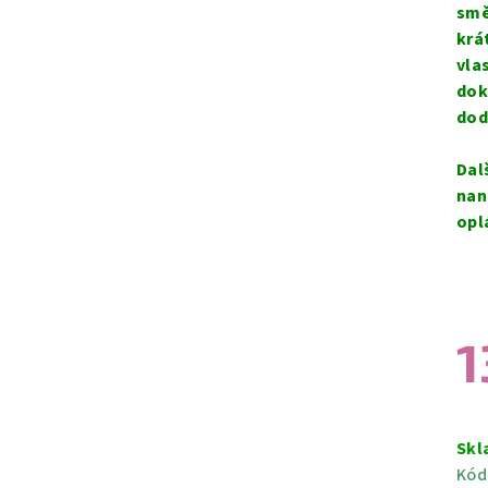
smě
krá
vla
dok
dod
Dal
nan
opl
1
Měr
cen
Skl
Kód