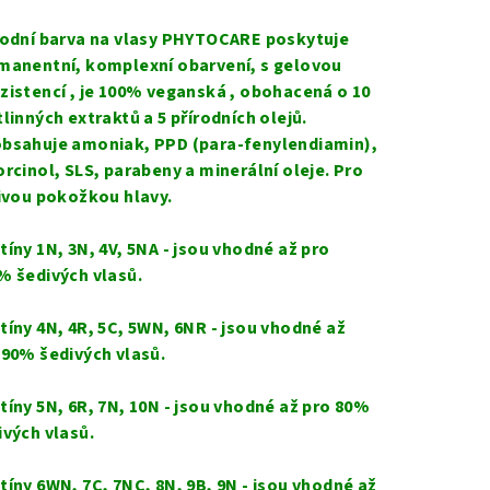
rodní barva na vlasy
PHYTOCARE poskytuje
manentní, komplexní obarvení, s gelovou
zistencí ,
je
100% vegan
ská
, obohacen
á
o 10
tlinných extraktů a 5 přírodních olejů.
bsahuje amoniak, PPD (para-fenylendiamin),
orcinol, SLS, parabeny a minerální oleje. Pro
livou pokožkou hlavy.
tíny 1N, 3N, 4V, 5NA - jsou vhodné až pro
% šedivých vlasů.
tíny 4N, 4R, 5C, 5WN, 6NR - jsou vhodné až
 90% šedivých vlasů.
tíny 5N, 6R, 7N, 10N - jsou vhodné až pro 80%
ivých vlasů.
tíny 6WN, 7C, 7NC, 8N, 9B, 9N - jsou vhodné až