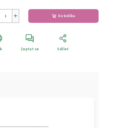
+
Do košíku
sk
Zeptat se
Sdílet
e