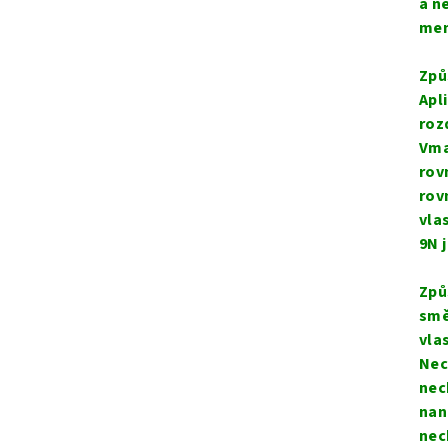
a n
mem
Způ
Apl
roz
Vma
rov
rov
vla
9N 
Způ
smě
vla
Nec
nec
nan
nec