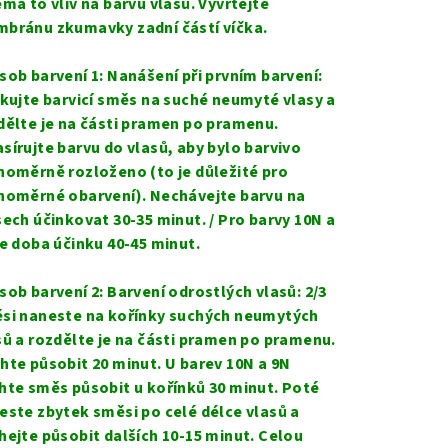
emá to vliv na barvu vlasů. Vyvrtejte
bránu zkumavky zadní částí víčka.
sob barvení 1: Nanášení při prvním barvení:
ikujte barvicí směs na suché neumyté vlasy a
dělte je na části pramen po pramenu.
sírujte barvu do vlasů, aby bylo barvivo
noměrně rozloženo (to je důležité pro
noměrné obarvení). Nechávejte barvu na
sech účinkovat 30-35 minut. / Pro barvy 10N a
je doba účinku 40-45 minut.
sob barvení 2: Barvení odrostlých vlasů: 2/3
si naneste na kořínky suchých neumytých
sů a rozdělte je na části pramen po pramenu.
hte působit 20 minut. U barev 10N a 9N
hte směs působit u kořínků 30 minut. Poté
este zbytek směsi po celé délce vlasů a
hejte působit dalších 10-15 minut. Celou