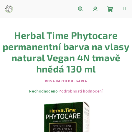
Přejít
na
obsah
Nákupní
Hledat
Přihlášení
Herbal Time Phytocare
košík
permanentní barva na vlasy
natural Vegan 4N tmavě
hnědá 130 ml
ROSA IMPEX BULGARIA
Průměrné
Neohodnoceno
Podrobnosti hodnocení
hodnocení
produktu
je
0,0
z
5