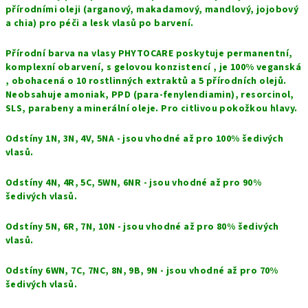
přírodními oleji (arganový, makadamový, mandlový, jojobový
a chia) pro péči a lesk vlasů po barvení.
Přírodní barva na vlasy
PHYTOCARE poskytuje
permanentní,
komplexní obarvení, s gelovou konzistencí ,
je
100% vegan
ská
, obohacen
á
o 10 rostlinných extraktů a 5 přírodních olejů.
Neobsahuje amoniak, PPD (para-fenylendiamin), resorcinol,
SLS, parabeny a minerální oleje. Pro citlivou pokožkou hlavy.
Odstíny 1N, 3N, 4V, 5NA - jsou vhodné až pro 100% šedivých
vlasů.
Odstíny 4N, 4R, 5C, 5WN, 6NR - jsou vhodné až pro 90%
šedivých vlasů.
Odstíny 5N, 6R, 7N, 10N - jsou vhodné až pro 80% šedivých
vlasů.
Odstíny 6WN, 7C, 7NC, 8N, 9B, 9N - jsou vhodné až pro 70%
šedivých vlasů.