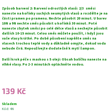
Způsob barvení 2: Barvení odrostlých vlasů: 2/3 směsi
naneste na kořínky suchých neumytých vlasů a rozdělte je na
části pramen po pramenu. Nechte působit 20 minut. U barev
10N a 9N nechte směs působit u kořínků 30 minut. Poté
naneste zbytek směsi po celé délce vlasů a nechejte působit
dalších 10-15 minut. Celou směs můžete použít, i když jsou
vaše vlasy krátké. Po době působení napěňte směs na
vlasech trochou teplé vody a důkladně omyjte, dokud voda
nebude čirá. Nepoužívejte dodatečně k mytí šampon.
Další krok péče s maskou s 5 oleji: Obsah balíčku naneste na
vlhké vlasy. Po 2-3 minutách opláchněte vodou.
139 Kč
Měrná
Skladem
cena:
Kód:
4N