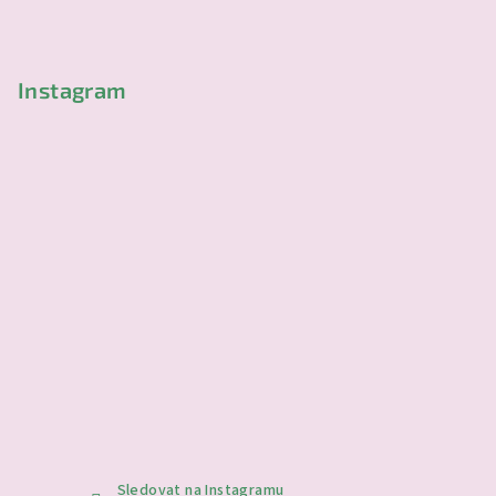
t
í
Instagram
Sledovat na Instagramu