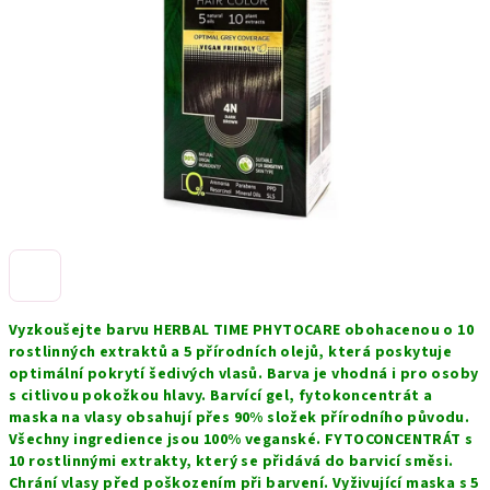
hvězdiček.
Vyzkoušejte barvu HERBAL TIME PHYTOCARE obohacenou o 10
rostlinných extraktů a 5 přírodních olejů, která poskytuje
optimální pokrytí šedivých vlasů. Barva je vhodná i pro osoby
s citlivou pokožkou hlavy. Barvící gel, fytokoncentrát a
maska na vlasy obsahují přes 90% složek přírodního původu.
Všechny ingredience jsou 100% veganské. FYTOCONCENTRÁT s
10 rostlinnými extrakty, který se přidává do barvicí směsi.
Chrání vlasy před poškozením při barvení. Vyživující maska s 5