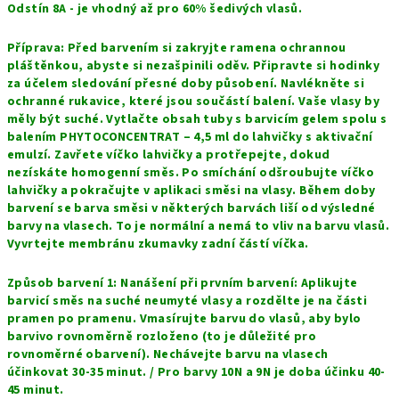
Odstín 8A - je vhodný až pro 60% šedivých vlasů.
Příprava: Před barvením si zakryjte ramena ochrannou
pláštěnkou, abyste si nezašpinili oděv. Připravte si hodinky
za účelem sledování přesné doby působení. Navlékněte si
ochranné rukavice, které jsou součástí balení. Vaše vlasy by
měly být suché. Vytlačte obsah tuby s barvicím gelem spolu s
balením PHYTOCONCENTRAT – 4,5 ml do lahvičky s aktivační
emulzí. Zavřete víčko lahvičky a protřepejte, dokud
nezískáte homogenní směs. Po smíchání odšroubujte víčko
lahvičky a pokračujte v aplikaci směsi na vlasy. Během doby
barvení se barva směsi v některých barvách liší od výsledné
barvy na vlasech. To je normální a nemá to vliv na barvu vlasů.
Vyvrtejte membránu zkumavky zadní částí víčka.
Způsob barvení 1: Nanášení při prvním barvení: Aplikujte
barvicí směs na suché neumyté vlasy a rozdělte je na části
pramen po pramenu. Vmasírujte barvu do vlasů, aby bylo
barvivo rovnoměrně rozloženo (to je důležité pro
rovnoměrné obarvení). Nechávejte barvu na vlasech
účinkovat 30-35 minut. / Pro barvy 10N a 9N je doba účinku 40-
45 minut.