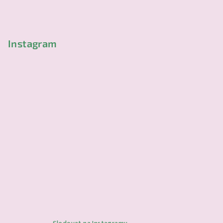
t
í
Instagram