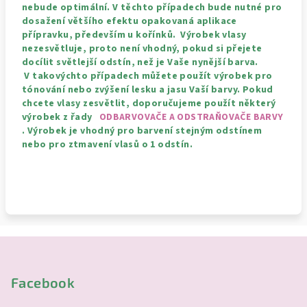
nebude optimální. V těchto případech bude nutné pro
dosažení většího efektu opakovaná aplikace
přípravku, především u kořínků. Výrobek vlasy
nezesvětluje, proto není vhodný, pokud si přejete
docílit světlejší odstín, než je Vaše nynější barva.
V takovýchto případech můžete použít výrobek pro
tónování nebo zvýšení lesku a jasu Vaší barvy. Pokud
chcete vlasy zesvětlit, doporučujeme použít některý
výrobek z řady
ODBARVOVAČE A ODSTRAŇOVAČE BARVY
. Výrobek je vhodný pro barvení stejným odstínem
nebo pro ztmavení vlasů o 1 odstín.
Z
á
p
Facebook
a