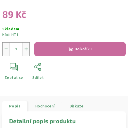
89 Kč
Měrná
Skladem
cena:
Kód:
HT1
−
+
Do košíku
Zeptat se
Sdílet
Popis
Hodnocení
Diskuze
Detailní popis produktu