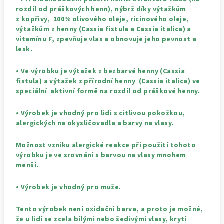
rozdíl od práškových henn), nýbrž díky výtažkům
z kopřivy, 100% olivového oleje, ricinového oleje,
výtažkům z henny (Cassia fistula a Cassia italica) a
vitamínu F, zpevňuje vlas a obnovuje jeho pevnost a
lesk.
• Ve výrobku je výtažek z bezbarvé henny (Cassia
fistula) a výtažek z přírodní henny (Cassia italica) ve
speciální aktivní formě na rozdíl od práškové henny.
• Výrobek je vhodný pro lidi s citlivou pokožkou,
alergických na okysličovadla a barvy na vlasy.
Možnost vzniku alergické reakce při použití tohoto
výrobku je ve srovnání s barvou na vlasy mnohem
menší.
• Výrobek je vhodný pro muže.
Tento výrobek není oxidační barva, a proto je možné,
že u lidí se zcela bílými nebo šedivými vlasy, krytí