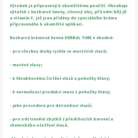
Výrobek je připravený k okamžitému použití. Obsahuje
výtažek z bezbarvé henny, olivový olej, přírodní bílý jíl
a vitamín F, jež jsou přidány do speciálního krému
připraveného k okamžité aplikaci.
Bezbarvá krémová henna HERBAL TIME e vhodná:
- pro všechny druhy rychle se mastících vlasů;
- mastné vlasy;
- k hloubkovému čistění vlasů a pokožky hlavy;
- k normalizaci produkci mazu z pokožky hlavy;
- jako procedura pro detoxikaci vlasů;
- pro odstranění zbytků z předchozích barvení a
chemického ošetření vlasů.