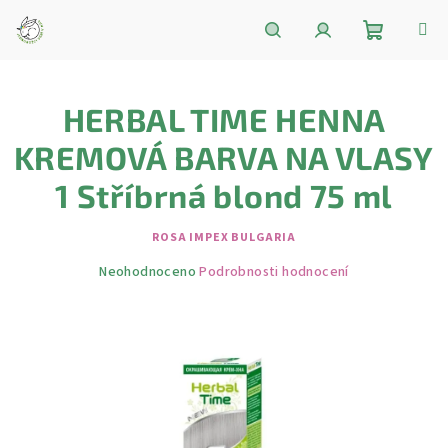
Přejít
na
obsah
Nákupní
Hledat
Přihlášení
HERBAL TIME HENNA
košík
KREMOVÁ BARVA NA VLASY
1 Stříbrná blond 75 ml
ROSA IMPEX BULGARIA
Průměrné
Neohodnoceno
Podrobnosti hodnocení
hodnocení
produktu
je
0,0
z
5
hvězdiček.