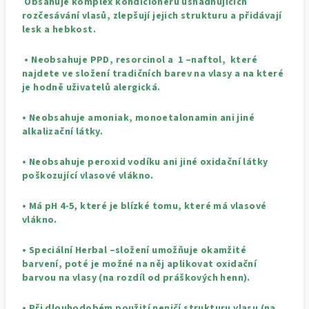
Obsahuje komplex kondicionérů usnadňujících
rozčesávání vlasů, zlepšují jejich strukturu a přidávají
lesk a hebkost.
• Neobsahuje PPD, resorcinol a 1 –naftol, které
najdete ve složení tradičních barev na vlasy a na které
je hodně uživatelů alergická.
• Neobsahuje amoniak, monoetalonamin ani jiné
alkalizační látky.
• Neobsahuje peroxid vodíku ani jiné oxidační látky
poškozující vlasové vlákno.
• Má pH 4-5, které je blízké tomu, které má vlasové
vlákno.
• Speciální Herbal –složení umožňuje okamžité
barvení, poté je možné na něj aplikovat oxidační
barvou na vlasy (na rozdíl od práškových henn).
• Při dlouhodobém použití neničí strukturu vlasu (na