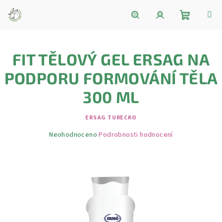
Přejít
na
obsah
Nákupní
Hledat
Přihlášení
FIT TĚLOVÝ GEL ERSAG NA
košík
PODPORU FORMOVÁNÍ TĚLA
300 ML
ERSAG TURECKO
Průměrné
Neohodnoceno
Podrobnosti hodnocení
hodnocení
produktu
je
0,0
z
5
hvězdiček.