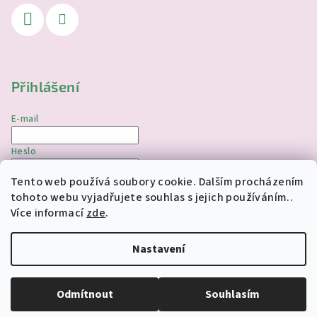
Přihlášení
E-mail
Heslo
Tento web používá soubory cookie. Dalším procházením
Přihlásit se
tohoto webu vyjadřujete souhlas s jejich používáním..
Více informací
zde
.
Nová registrace
Zapomenuté heslo
Nastavení
Copyright 2026
jednorozciverivnas.cz
. Všechna práva
vyhrazena.
Upravit nastavení cookies
Odmítnout
Souhlasím
Vytvořil Shoptet