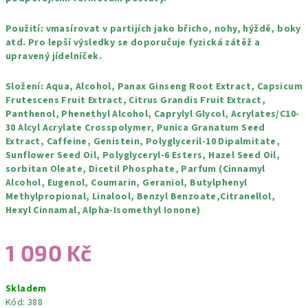
Použití: vmasírovat v partijích jako břicho, nohy, hýždě, boky
atd. Pro lepší výsledky se doporučuje fyzická zátěž a
upravený jídelníček.
Složení: Aqua, Alcohol, Panax Ginseng Root Extract, Capsicum
Frutescens Fruit Extract, Citrus Grandis Fruit Extract,
Panthenol, Phenethyl Alcohol, Caprylyl Glycol, Acrylates/C10-
30 Alcyl Acrylate Crosspolymer, Punica Granatum Seed
Extract, Caffeine, Genistein, Polyglyceril-10 Dipalmitate,
Sunflower Seed Oil, Polyglyceryl-6 Esters, Hazel Seed Oil,
sorbitan Oleate, Dicetil Phosphate, Parfum (Cinnamyl
Alcohol, Eugenol, Coumarin, Geraniol, Butylphenyl
Methylpropional, Linalool, Benzyl Benzoate,Citranellol,
Hexyl Cinnamal, Alpha-Isomethyl Ionone)
1 090 Kč
Měrná
Skladem
cena:
Kód:
388