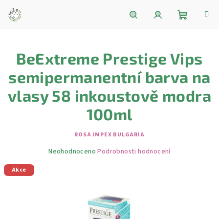
Přejít
na
obsah
Nákupní
Hledat
Přihlášení
BeExtreme Prestige Vips
košík
semipermanentní barva na
vlasy 58 inkoustově modra
100ml
ROSA IMPEX BULGARIA
Průměrné
Neohodnoceno
Podrobnosti hodnocení
hodnocení
Akce
produktu
je
0,0
z
5