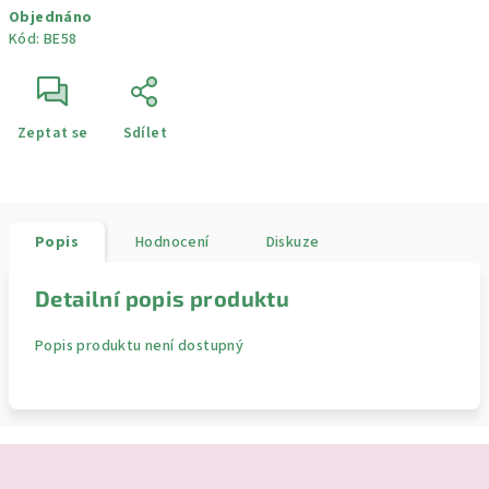
Objednáno
cena:
Kód:
BE58
Zeptat se
Sdílet
Popis
Hodnocení
Diskuze
Detailní popis produktu
Popis produktu není dostupný
Z
á