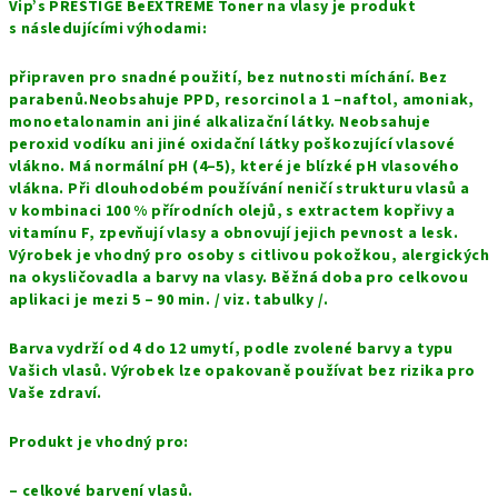
Vip’s PRESTIGE BeEXTREME Toner na vlasy je produkt
s následujícími výhodami:
připraven pro snadné použití, bez nutnosti míchání. Bez
parabenů.Neobsahuje PPD, resorcinol a 1 –naftol, amoniak,
monoetalonamin ani jiné alkalizační látky. Neobsahuje
peroxid vodíku ani jiné oxidační látky poškozující vlasové
vlákno. Má normální pH (4–5), které je blízké pH vlasového
vlákna. Při dlouhodobém používání neničí strukturu vlasů a
v kombinaci 100 % přírodních olejů, s extractem kopřivy a
vitamínu F, zpevňují vlasy a obnovují jejich pevnost a lesk.
Výrobek je vhodný pro osoby s citlivou pokožkou, alergických
na okysličovadla a barvy na vlasy. Běžná doba pro celkovou
aplikaci je mezi 5 – 90 min. / viz. tabulky /.
Barva vydrží od 4 do 12 umytí, podle zvolené barvy a typu
Vašich vlasů. Výrobek lze opakovaně používat bez rizika pro
Vaše zdraví.
Produkt je vhodný pro:
– celkové barvení vlasů.