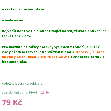
– částečné barvení vlasů.
– melírování.
Největší kontrast a dlouhotrvající barvu, získáte aplikací na
zesvětlené vlasy.
Pro maximálně zářivý barevný výsledek z tonerů je nutné
vlasy předem zesvětlit na světlou blond s
Odbarvující sada
na vlasy Be EXTREME vip‘s PRESTIGE 2XL
100% supra formula
bez amoniaku.
Položka byla vyprodána…
standardní cena:
89 Kč
–11 %
79 Kč
Měrná