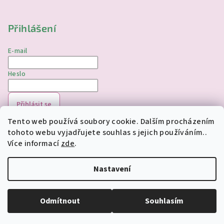
Přihlášení
E-mail
Heslo
Přihlásit se
Tento web používá soubory cookie. Dalším procházením
Nová registrace
Zapomenuté heslo
tohoto webu vyjadřujete souhlas s jejich používáním..
Více informací
zde
.
Copyright 2026
jednorozciverivnas.cz
. Všechna práva
vyhrazena.
Upravit nastavení cookies
Nastavení
Vytvořil Shoptet
Odmítnout
Souhlasím
Odstoupit od smlouvy