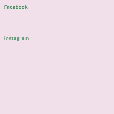
p
Facebook
a
t
í
Instagram