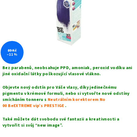
hvězdiček.
89 Kč
–11 %
Bez parabenů,
n
eobsahuje PPD, amoniak, peroxid vodíku ani
jiné oxidační látky poškozující vlasové vlákno.
Objevte nový odstín pro Váše vlasy, díky jedinečnému
pigmentu v krémové formuli, nebo si vytvořte nové odstíny
smícháním tonneru s
Neutrálním korektorem No
00 BeEXTREME vip’s PRESTIGE
.
Také můžete dát svobodu své fantazii a kreativnosti a
vytvořit si svůj “new image”.