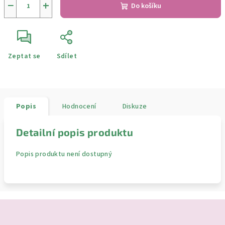
−
+
Do košíku
Zeptat se
Sdílet
Popis
Hodnocení
Diskuze
Detailní popis produktu
Popis produktu není dostupný
Z
á