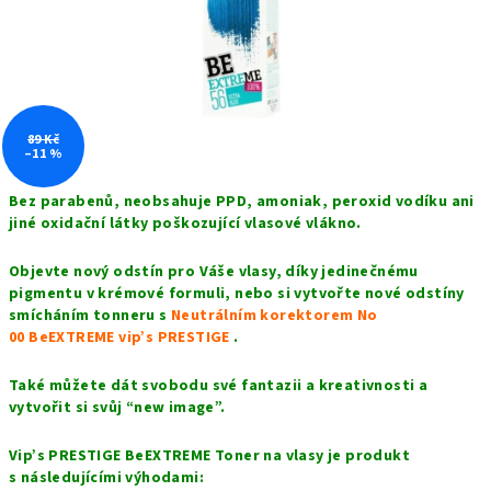
89 Kč
–11 %
Bez parabenů,
n
eobsahuje PPD, amoniak, peroxid vodíku ani
jiné oxidační látky poškozující vlasové vlákno.
Objevte nový odstín pro Váše vlasy, díky jedinečnému
pigmentu v krémové formuli, nebo si vytvořte nové odstíny
smícháním tonneru s
Neutrálním korektorem No
00 BeEXTREME vip’s PRESTIGE
.
Také můžete dát svobodu své fantazii a kreativnosti a
vytvořit si svůj “new image”.
Vip’s PRESTIGE BeEXTREME Toner na vlasy je produkt
s následujícími výhodami: