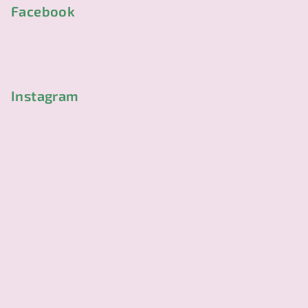
p
Facebook
a
t
í
Instagram