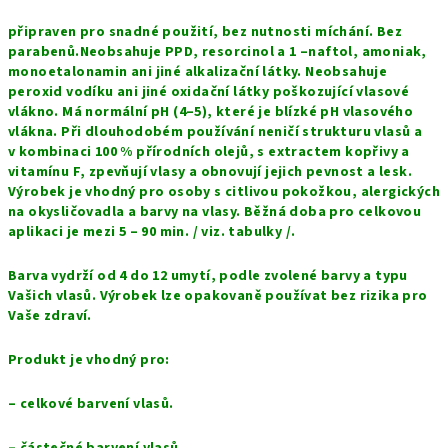
připraven pro snadné použití, bez nutnosti míchání. Bez
parabenů.Neobsahuje PPD, resorcinol a 1 –naftol, amoniak,
monoetalonamin ani jiné alkalizační látky. Neobsahuje
peroxid vodíku ani jiné oxidační látky poškozující vlasové
vlákno. Má normální pH (4–5), které je blízké pH vlasového
vlákna. Při dlouhodobém používání neničí strukturu vlasů a
v kombinaci 100 % přírodních olejů, s extractem kopřivy a
vitamínu F, zpevňují vlasy a obnovují jejich pevnost a lesk.
Výrobek je vhodný pro osoby s citlivou pokožkou, alergických
na okysličovadla a barvy na vlasy. Běžná doba pro celkovou
aplikaci je mezi 5 – 90 min. / viz. tabulky /.
Barva vydrží od 4 do 12 umytí, podle zvolené barvy a typu
Vašich vlasů. Výrobek lze opakovaně používat bez rizika pro
Vaše zdraví.
Produkt je vhodný pro:
– celkové barvení vlasů.