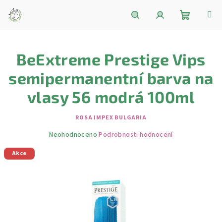
Přejít
na
obsah
Nákupní
Hledat
Přihlášení
BeExtreme Prestige Vips
košík
semipermanentní barva na
vlasy 56 modrá 100ml
ROSA IMPEX BULGARIA
Průměrné
Neohodnoceno
Podrobnosti hodnocení
hodnocení
Akce
produktu
je
0,0
z
5
hvězdiček.