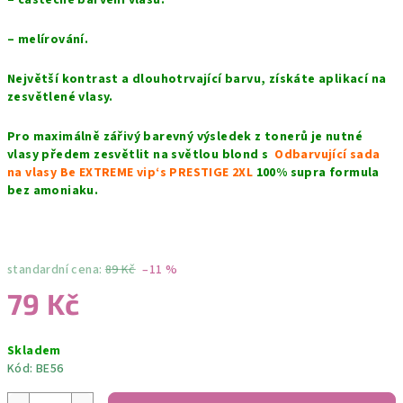
– částečné barvení vlasů.
– melírování.
Největší kontrast a dlouhotrvající barvu, získáte aplikací na
zesvětlené vlasy.
Pro maximálně zářivý barevný výsledek z tonerů je nutné
vlasy předem zesvětlit na světlou blond s
Odbarvující sada
na vlasy Be EXTREME vip‘s PRESTIGE 2XL
100% supra formula
bez amoniaku.
standardní cena:
89 Kč
–11 %
79 Kč
Měrná
Skladem
cena:
Kód:
BE56