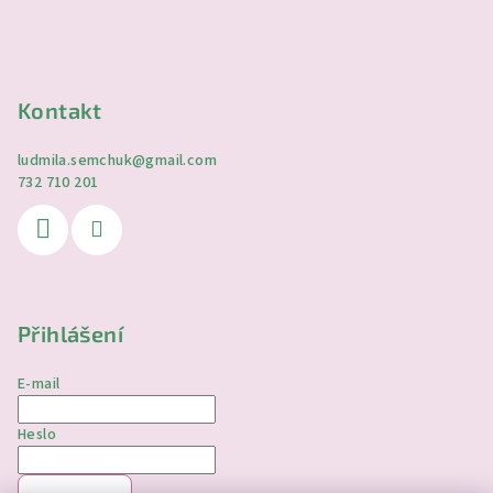
Kontakt
ludmila.semchuk
@
gmail.com
732 710 201
Přihlášení
E-mail
Heslo