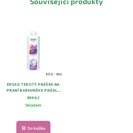
Související produkty
KÓD:
486
ERSAG TEKUTÝ PRÁŠEK NA
PRANÍ BAREVNÉHO PRÁDLA
1000 ML
899 Kč
Skladem
Průměrné
hodnocení
produktu
Do košíku
je