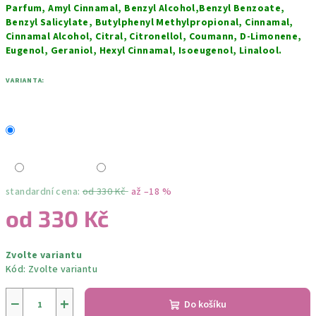
Parfum, Amyl Cinnamal, Benzyl Alcohol,Benzyl Benzoate,
Benzyl Salicylate, Butylphenyl Methylpropional, Cinnamal,
Cinnamal Alcohol, Citral, Citronellol, Coumann, D-Limonene,
Eugenol, Geraniol, Hexyl Cinnamal, Isoeugenol, Linalool.
VARIANTA:
standardní cena:
od 330 Kč
až –18 %
od
330 Kč
Měrná
Zvolte variantu
cena:
Kód:
Zvolte variantu
−
+
Do košíku