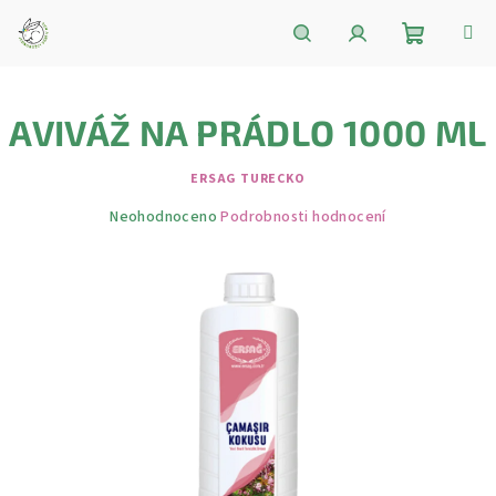
Přejít
na
obsah
Nákupní
Hledat
Přihlášení
AVIVÁŽ NA PRÁDLO 1000 ML
košík
ERSAG TURECKO
Průměrné
Neohodnoceno
Podrobnosti hodnocení
hodnocení
produktu
je
0,0
z
5
hvězdiček.