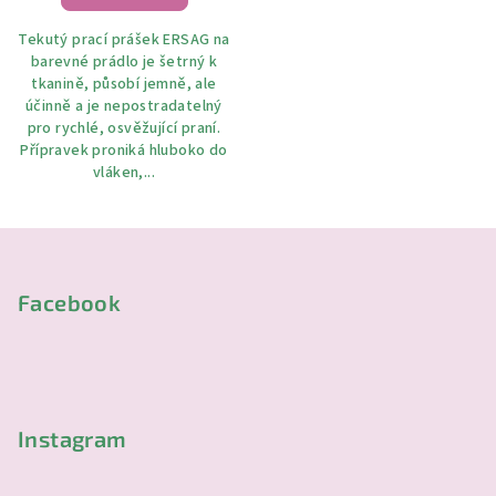
5,0
Tekutý prací prášek ERSAG na
z
barevné prádlo je šetrný k
5
tkanině, působí jemně, ale
hvězdiček.
účinně a je nepostradatelný
pro rychlé, osvěžující praní.
Přípravek proniká hluboko do
vláken,...
Z
á
p
Facebook
a
t
í
Instagram