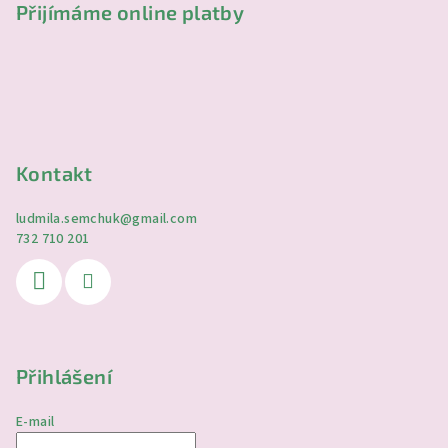
Přijímáme online platby
Kontakt
ludmila.semchuk
@
gmail.com
732 710 201
Přihlášení
E-mail