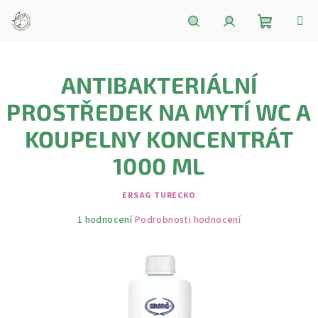
Přejít
na
obsah
Nákupní
Hledat
Přihlášení
ANTIBAKTERIÁLNÍ
košík
PROSTŘEDEK NA MYTÍ WC A
KOUPELNY KONCENTRÁT
1000 ML
ERSAG TURECKO
Průměrné
1 hodnocení
Podrobnosti hodnocení
hodnocení
produktu
je
5,0
z
5