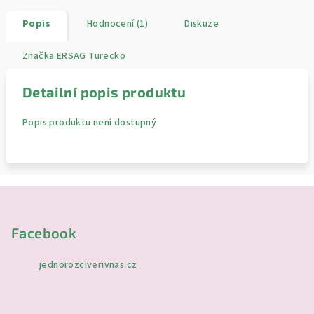
Popis
Hodnocení (1)
Diskuze
Značka
ERSAG Turecko
Detailní popis produktu
Popis produktu není dostupný
Z
á
p
Facebook
a
jednorozciverivnas.cz
t
í