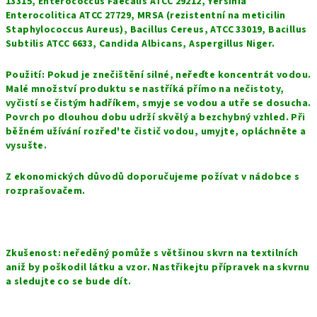
13315, Enterococcus Faecalis ATCC 29212, Yersinia
Enterocolitica ATCC 27729, MRSA (rezistentní na meticilin
Staphylococcus Aureus), Bacillus Cereus, ATCC 33019, Bacillus
Subtilis ATCC 6633, Candida Albicans, Aspergillus Niger.
Použití: Pokud je znečištění silné, neřeďte koncentrát vodou.
Malé množství produktu se nastříká přímo na nečistoty,
vyčistí se čistým hadříkem, smyje se vodou a utře se dosucha.
Povrch po dlouhou dobu udrží skvělý a bezchybný vzhled. Při
běžném užívání rozřed'te čistič vodou, umyjte, opláchněte a
vysušte.
Z ekonomických důvodů doporučujeme požívat v nádobce s
rozprašovačem.
Zkušenost: neředěný pomůže s většinou skvrn na textilních
aniž by poškodil látku a vzor. Nastřikejtu přípravek na skvrnu
a sledujte co se bude dít.