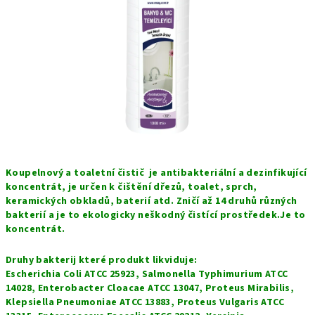
hvězdiček.
Koupelnový a toaletní čistič je antibakteriální a dezinfikující
koncentrát, je určen k čištění dřezů, toalet, sprch,
keramických obkladů, baterií atd. Zničí až 14 druhů různých
bakterií a je to ekologicky neškodný čistící prostředek.Je to
koncentrát.
Druhy bakterij které produkt likviduje:
Escherichia Coli ATCC 25923, Salmonella Typhimurium ATCC
14028, Enterobacter Cloacae ATCC 13047, Proteus Mirabilis,
Klepsiella Pneumoniae ATCC 13883, Proteus Vulgaris ATCC