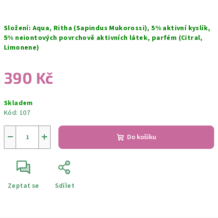
Složení: Aqua, Ritha (Sapindus Mukorossi), 5% aktivní kyslík,
5% neiontových povrchově aktivních látek, parfém (Citral,
Limonene)
390 Kč
Měrná
Skladem
cena:
Kód:
107
−
+
Do košíku
Zeptat se
Sdílet