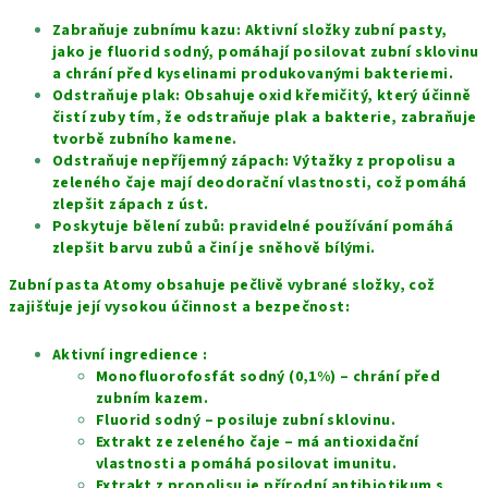
Zabraňuje zubnímu kazu: Aktivní složky zubní pasty,
jako je fluorid sodný, pomáhají posilovat zubní sklovinu
a chrání před kyselinami produkovanými bakteriemi.
Odstraňuje plak: Obsahuje oxid křemičitý, který účinně
čistí zuby tím, že odstraňuje plak a bakterie, zabraňuje
tvorbě zubního kamene.
Odstraňuje nepříjemný zápach: Výtažky z propolisu a
zeleného čaje mají deodorační vlastnosti, což pomáhá
zlepšit zápach z úst.
Poskytuje bělení zubů: pravidelné používání pomáhá
zlepšit barvu zubů a činí je sněhově bílými.
Zubní pasta Atomy obsahuje pečlivě vybrané složky, což
zajišťuje její vysokou účinnost a bezpečnost:
Aktivní ingredience :
Monofluorofosfát sodný (0,1%) – chrání před
zubním kazem.
Fluorid sodný – posiluje zubní sklovinu.
Extrakt ze zeleného čaje – má antioxidační
vlastnosti a pomáhá posilovat imunitu.
Extrakt z propolisu je přírodní antibiotikum s