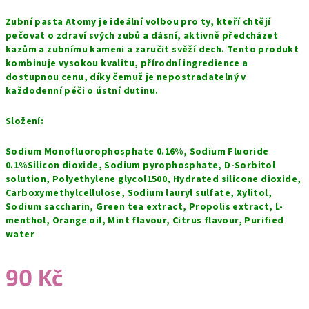
Zubní pasta Atomy je ideální volbou pro ty, kteří chtějí
pečovat o zdraví svých zubů a dásní, aktivně předcházet
kazům a zubnímu kameni a zaručit svěží dech. Tento produkt
kombinuje vysokou kvalitu, přírodní ingredience a
dostupnou cenu, díky čemuž je nepostradatelný v
každodenní péči o ústní dutinu.
Složení:
Sodium Monofluorophosphate 0.16%, Sodium Fluoride
0.1%Silicon dioxide, Sodium pyrophosphate, D-Sorbitol
solution, Polyethylene glycol1500, Hydrated silicone dioxide,
Carboxymethylcellulose, Sodium lauryl sulfate, Xylitol,
Sodium saccharin, Green tea extract, Propolis extract, L-
menthol, Orange oil, Mint flavour, Citrus flavour, Purified
water
90 Kč
Měrná