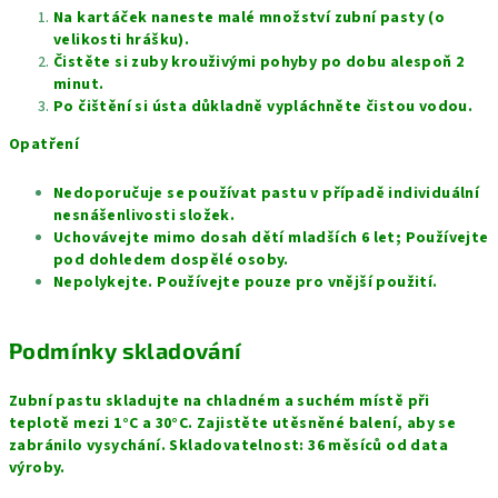
Na kartáček naneste malé množství zubní pasty (o
velikosti hrášku).
Čistěte si zuby krouživými pohyby po dobu alespoň 2
minut.
Po čištění si ústa důkladně vypláchněte čistou vodou.
Opatření
Nedoporučuje se používat pastu v případě individuální
nesnášenlivosti složek.
Uchovávejte mimo dosah dětí mladších 6 let; Používejte
pod dohledem dospělé osoby.
Nepolykejte. Používejte pouze pro vnější použití.
Podmínky skladování
Zubní pastu skladujte na chladném a suchém místě při
teplotě mezi 1°C a 30°C. Zajistěte utěsněné balení, aby se
zabránilo vysychání. Skladovatelnost: 36 měsíců od data
výroby.