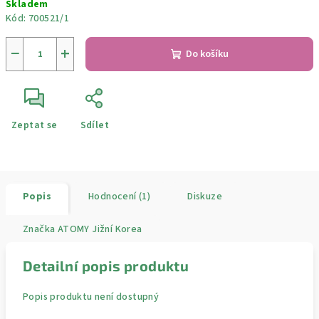
Skladem
cena:
Kód:
700521/1
−
+
Do košíku
Zeptat se
Sdílet
Popis
Hodnocení (1)
Diskuze
Značka
ATOMY Jižní Korea
Detailní popis produktu
Popis produktu není dostupný