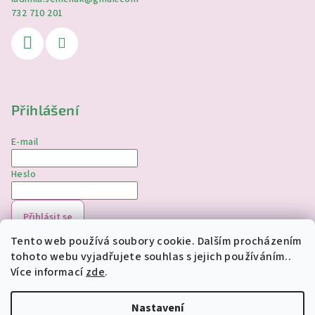
732 710 201
Přihlášení
E-mail
Heslo
Přihlásit se
Tento web používá soubory cookie. Dalším procházením
Nová registrace
Zapomenuté heslo
tohoto webu vyjadřujete souhlas s jejich používáním..
Více informací
zde
.
Copyright 2026
jednorozciverivnas.cz
. Všechna práva
vyhrazena.
Upravit nastavení cookies
Nastavení