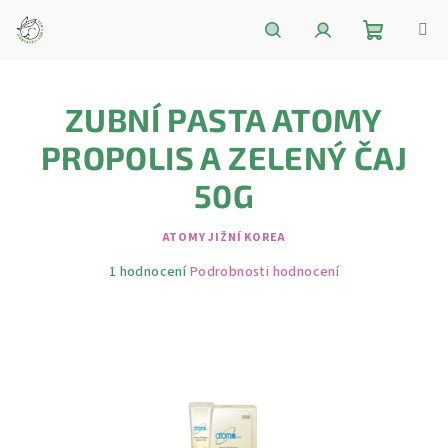
Přejít
na
obsah
Nákupní
Hledat
Přihlášení
ZUBNÍ PASTA ATOMY
košík
PROPOLIS A ZELENÝ ČAJ
50G
ATOMY JIŽNÍ KOREA
Průměrné
1 hodnocení
Podrobnosti hodnocení
hodnocení
produktu
je
5,0
z
5
hvězdiček.