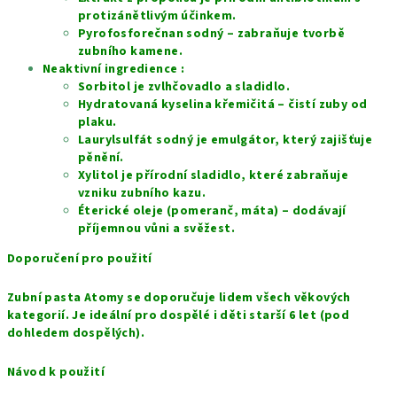
protizánětlivým účinkem.
Pyrofosforečnan sodný – zabraňuje tvorbě
zubního kamene.
Neaktivní ingredience :
Sorbitol je zvlhčovadlo a sladidlo.
Hydratovaná kyselina křemičitá – čistí zuby od
plaku.
Laurylsulfát sodný je emulgátor, který zajišťuje
pěnění.
Xylitol je přírodní sladidlo, které zabraňuje
vzniku zubního kazu.
Éterické oleje (pomeranč, máta) – dodávají
příjemnou vůni a svěžest.
Doporučení pro použití
Zubní pasta Atomy se doporučuje lidem všech věkových
kategorií. Je ideální pro dospělé i děti starší 6 let (pod
dohledem dospělých).
Návod k použití