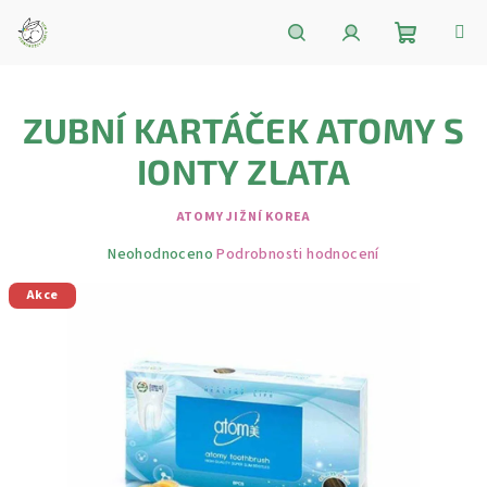
Přejít
na
obsah
Nákupní
Hledat
Přihlášení
ZUBNÍ KARTÁČEK ATOMY S
košík
IONTY ZLATA
ATOMY JIŽNÍ KOREA
Průměrné
Neohodnoceno
Podrobnosti hodnocení
hodnocení
Akce
produktu
je
0,0
z
5
hvězdiček.