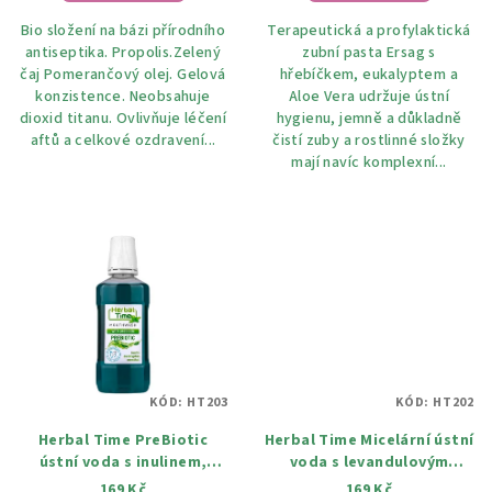
Bio složení na bázi přírodního
Terapeutická a profylaktická
antiseptika. Propolis.Zelený
zubní pasta Ersag s
čaj Pomerančový olej. Gelová
hřebíčkem, eukalyptem a
konzistence. Neobsahuje
Aloe Vera udržuje ústní
dioxid titanu. Ovlivňuje léčení
hygienu, jemně a důkladně
aftů a celkové ozdravení...
čistí zuby a rostlinné složky
mají navíc komplexní...
KÓD:
HT203
KÓD:
HT202
Herbal Time PreBiotic
Herbal Time Micelární ústní
ústní voda s inulinem,
voda s levandulovým
eukaliptem a mentolem 300
olejem, extraktem růži a
169 Kč
169 Kč