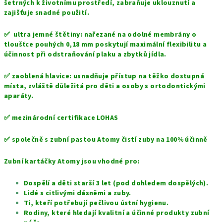
šetrných k životnímu prostředí, zabraňuje uklouznutí a
zajišťuje snadné použití.
✅ u
ltra jemné štětiny: nařezané na odolné membrány o
tloušťce pouhých 0,18 mm poskytují maximální flexibilitu a
účinnost při odstraňování plaku a zbytků jídla.
✅ z
aoblená hlavice: usnadňuje přístup na těžko dostupná
místa, zvláště důležitá pro děti a osoby s ortodontickými
aparáty.
✅ mezinárodní certifikace LOHAS
✅ společně s zubní pastou Atomy čistí zuby na 100% účinně
Zubní kartáčky Atomy jsou vhodné pro:
Dospělí a děti starší 3 let (pod dohledem dospělých).
Lidé s citlivými dásněmi a zuby.
Ti, kteří potřebují pečlivou ústní hygienu.
Rodiny, které hledají kvalitní a účinné produkty zubní