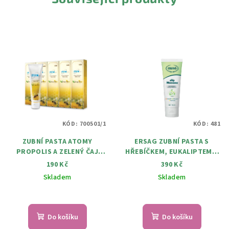
KÓD:
700501/1
KÓD:
481
ZUBNÍ PASTA ATOMY
ERSAG ZUBNÍ PASTA S
PROPOLIS A ZELENÝ ČAJ
HŘEBÍČKEM, EUKALIPTEM A
200G
ALOE VERA 100 ml
190 Kč
390 Kč
Skladem
Skladem
Do košíku
Do košíku