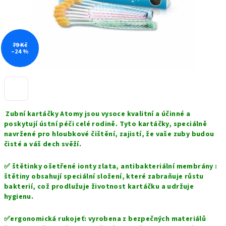
79 Kč
–24 %
Zubní kartáčky Atomy jsou vysoce kvalitní a účinné a
poskytují ústní péči celé rodině. Tyto kartáčky, speciálně
navržené pro hloubkové čištění, zajistí, že vaše zuby budou
čisté a váš dech svěží.
✅ štětinky ošetřené ionty zlata, a
ntibakteriální membrány :
štětiny obsahují speciální složení, které zabraňuje růstu
bakterií, což prodlužuje životnost kartáčku a udržuje
hygienu.
✅e
rgonomická rukojeť: vyrobena z bezpečných materiálů