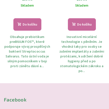
ml
chlorhexidinem 300 ml
Skladem
Skladem
Do košíku
Do košíku
Obsahuje prebiotikum
Inovativní micelární
preBIULIN FOS™, které
technologie s pěněním. Je
podporuje vývoj prospěšných
vhodná taky pro osoby se
bakterií Streptococcus
zubními implantáty a zubními
Salivarus. Tato ústní voda je
protézami, k udržení dobré
silným pomocníkem v boji
hygieny před a po
proti zánětu dásní a...
stomatologickém zákroku a
po...
Z
á
p
Facebook
a