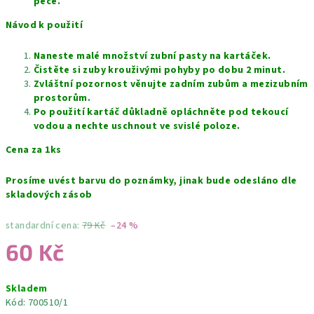
péče.
Návod k použití
Naneste malé množství zubní pasty na kartáček.
Čistěte si zuby krouživými pohyby po dobu 2 minut.
Zvláštní pozornost věnujte zadním zubům a mezizubním
prostorům.
Po použití kartáč důkladně opláchněte pod tekoucí
vodou a nechte uschnout ve svislé poloze.
Cena za 1ks
Prosíme uvést barvu do poznámky, jinak bude odesláno dle
skladových zásob
standardní cena:
79 Kč
–24 %
60 Kč
Měrná
Skladem
cena:
Kód:
700510/1