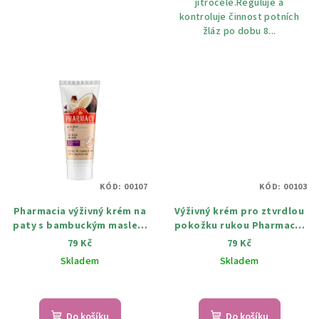
jitrocele.Reguluje a
kontroluje činnost potních
žláz po dobu 8...
KÓD:
00107
KÓD:
00103
Pharmacia výživný krém na
Výživný krém pro ztvrdlou
paty s bambuckým maslem
pokožku rukou Pharmacia
a kokosovým olejem 75 ml
75 ml
79 Kč
79 Kč
Skladem
Skladem
Do košíku
Do košíku