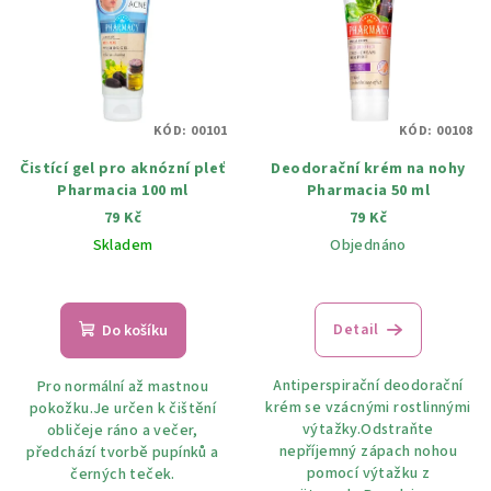
r
p
o
i
d
s
u
p
k
KÓD:
00101
KÓD:
00108
r
t
Čistící gel pro aknózní pleť
Deodorační krém na nohy
o
ů
Pharmacia 100 ml
Pharmacia 50 ml
d
79 Kč
79 Kč
u
Skladem
Objednáno
k
t
ů
Detail
Do košíku
Antiperspirační deodorační
Pro normální až mastnou
krém se vzácnými rostlinnými
pokožku.Je určen k čištění
výtažky.Odstraňte
obličeje ráno a večer,
nepříjemný zápach nohou
předchází tvorbě pupínků a
pomocí výtažku z
černých teček.