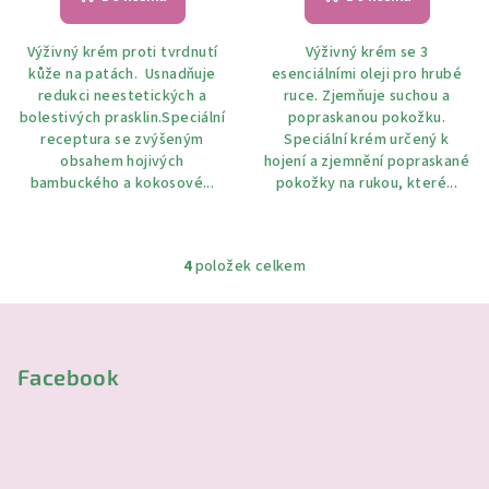
Výživný krém proti tvrdnutí
Výživný krém se 3
kůže na patách. Usnadňuje
esenciálními oleji pro hrubé
redukci neestetických a
ruce. Zjemňuje suchou a
bolestivých prasklin.Speciální
popraskanou pokožku.
receptura se zvýšeným
Speciální krém určený k
obsahem hojivých
hojení a zjemnění popraskané
bambuckého a kokosové...
pokožky na rukou, které...
4
položek celkem
O
v
Z
l
á
á
p
Facebook
d
a
a
c
t
í
í
p