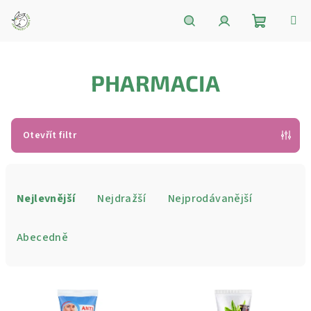
Přejít
na
obsah
Nákupní
Hledat
Přihlášení
PHARMACIA
košík
Otevřít filtr
Ř
a
Nejlevnější
Nejdražší
Nejprodávanější
z
e
Abecedně
n
í
V
p
ý