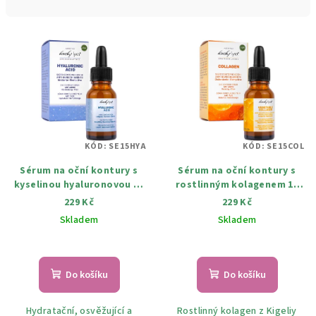
n
í
V
p
ý
r
p
o
i
d
s
u
p
k
KÓD:
SE15HYA
KÓD:
SE15COL
r
t
Sérum na oční kontury s
Sérum na oční kontury s
o
ů
kyselinou hyaluronovou 15
rostlinným kolagenem 15
d
ml
ml
229 Kč
229 Kč
u
Skladem
Skladem
k
Průměrné
t
hodnocení
ů
produktu
Do košíku
Do košíku
je
5,0
Hydratační, osvěžující a
Rostlinný kolagen z Kigeliy
z