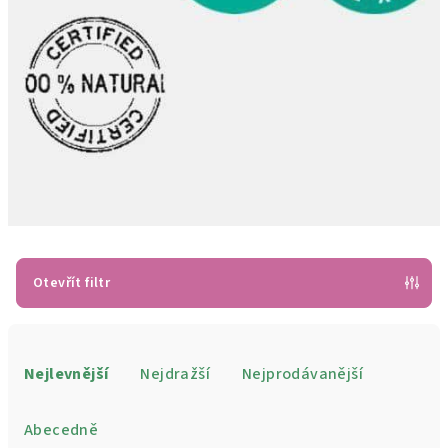
Otevřít filtr
Ř
a
Nejlevnější
Nejdražší
Nejprodávanější
z
e
Abecedně