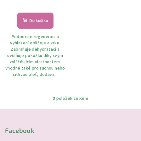
Průměrné
hodnocení
produktu
Do košíku
je
5,0
Podporuje regeneraci a
z
vyhlazení obličeje a krku.
5
Zabraňuje dehydrataci a
hvězdiček.
uvolňuje pokožku díky svým
zvláčňujícím vlastnostem.
Vhodné také pro suchou nebo
citlivou pleť, dodává...
3
položek celkem
O
v
Z
l
á
á
p
Facebook
d
a
a