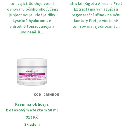
tonizující. Udržuje vodní
africké (Kigelia Africana Fruit
5
rovnováhu očního okolí, čímž
Extract) má vyhlazující a
hvězdiček.
je sjednocuje. Pleť je díky
regenerační účinek na oční
kyselině hyaluronové
kontury Pleť je viditelně
viditelně tonizovanější a
tonizovaná, sjednocená,...
uvolněnější....
KÓD:
CR50BOE
Krém na obličej s
botoxovým efektem 50 ml
319 Kč
Skladem