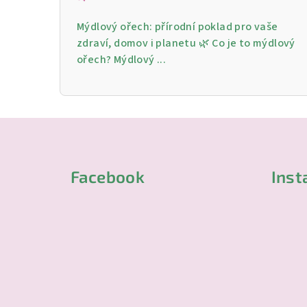
Mýdlový ořech: přírodní poklad pro vaše
zdraví, domov i planetu 🌿 Co je to mýdlový
ořech? Mýdlový ...
Z
á
Facebook
Ins
p
a
t
í