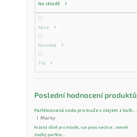
Na skladě
1
Akce
0
Novinka
0
Tip
0
Poslední hodnocení produktů
Parfémovaná voda pro muže s olejem z bulharské růži Gold 30 
|
Marky
Hodnocení produktu je 5 z 5 hvězdiček.
Krásná vůně pro mladé, syn jinou nechce. Jemně
sladký parfém...