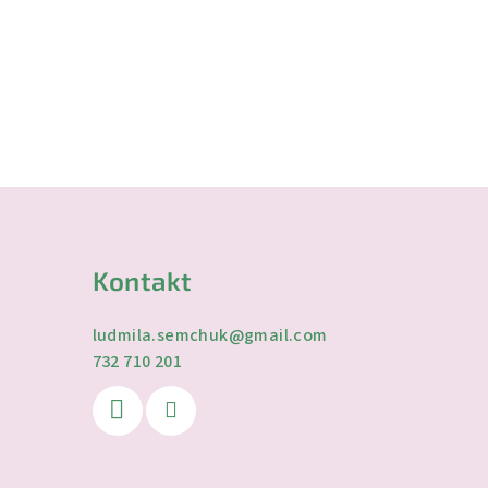
Kontakt
ludmila.semchuk
@
gmail.com
732 710 201