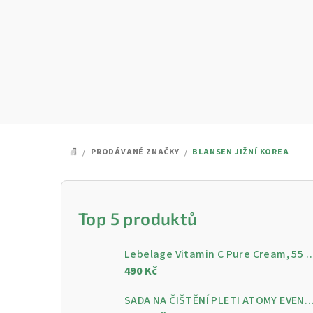
Přejít
na
obsah
/
PRODÁVANÉ ZNAČKY
/
BLANSEN JIŽNÍ KOREA
DOMŮ
P
o
Top 5 produktů
s
Lebelage Vitamin C Pure Cream, 55 ml - Rozjasňující pleťo
t
490 Kč
r
SADA NA ČIŠTĚNÍ PLETI ATOMY EVENING CARE - 4 KROKY PRO ČISTOU A ZÁ