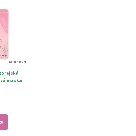
KÓD:
KR9
korejská
ová maska
m
ku