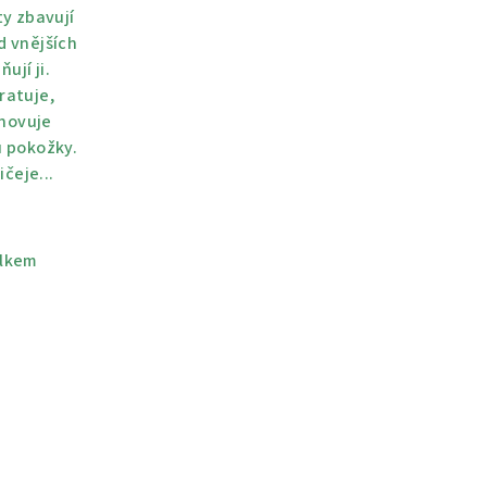
ty zbavují
d vnějších
ňují ji.
ratuje,
novuje
u pokožky.
ičeje...
elkem