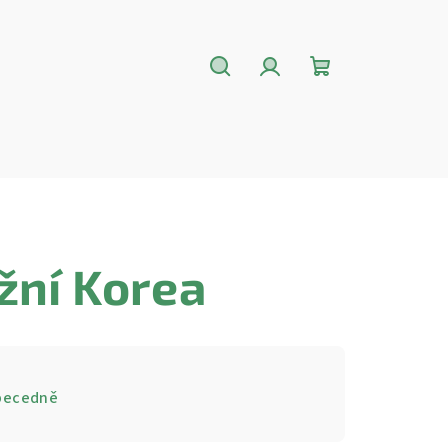
Hledat
Přihlášení
Nákupní
košík
žní Korea
becedně