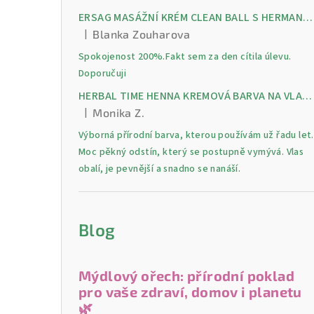
ERSAG MASÁŽNÍ KRÉM CLEAN BALL S HERMANKEM A MENTOLEM pro úlevu od bolesti, otoků a napětí ve svalech
|
Blanka Zouharova
Hodnocení produktu je 5 z 5 hvězdiček.
Spokojenost 200%.Fakt sem za den cítila úlevu.
Doporučuji
HERBAL TIME HENNA KREMOVÁ BARVA NA VLASY 9 Lilek 75 ml
|
Monika Z.
Hodnocení produktu je 5 z 5 hvězdiček.
Výborná přírodní barva, kterou používám už řadu let.
Moc pěkný odstín, který se postupně vymývá. Vlas
obalí, je pevnější a snadno se nanáší.
Blog
Mýdlový ořech: přírodní poklad
pro vaše zdraví, domov i planetu
🌿