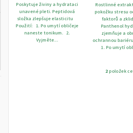
Poskytuje živiny a hydrataci
Rostlinné extrak
ů
unavené pleti. Peptidová
pokožku stresu o
složka zlepšuje elasticitu
faktorů a zklid
Použití: 1. Po umytí obličeje
Panthenol hyd
naneste tonikum. 2.
zjemňuje a ob
Vyjměte...
ochrannou bariér
1. Po umytí obl
2
položek c
O
v
l
á
ml
d
a
c