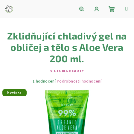
Přejít
na
obsah
Nákupní
Hledat
Přihlášení
Zklidňující chladivý gel na
košík
obličej a tělo s Aloe Vera
200 ml.
VICTORIA BEAUTY
Průměrné
1 hodnocení
Podrobnosti hodnocení
hodnocení
Novinka
produktu
je
5,0
z
5
hvězdiček.