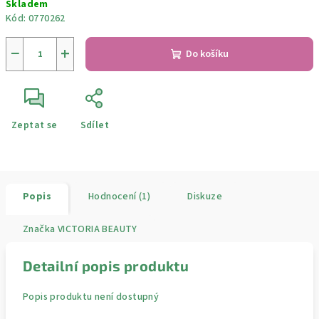
Skladem
cena:
Kód:
0770262
−
+
Do košíku
Zeptat se
Sdílet
Popis
Hodnocení (1)
Diskuze
Značka
VICTORIA BEAUTY
Detailní popis produktu
Popis produktu není dostupný