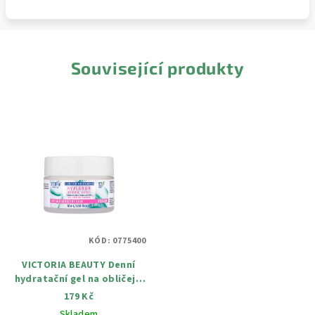
Související produkty
KÓD:
0775400
VICTORIA BEAUTY Denní
hydratační gel na obličej s
hyaluronem a Aloe Vera pro
179 Kč
suchou až citlivou plet' 50
Skladem