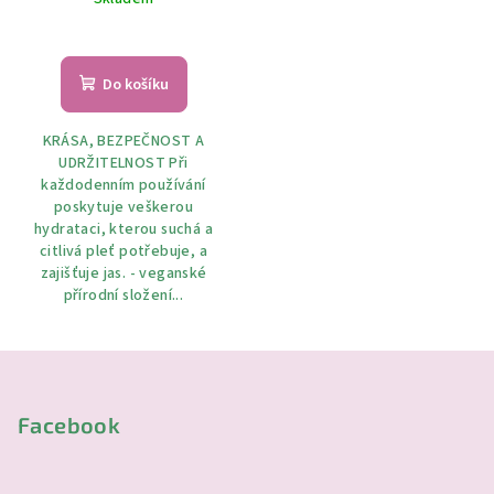
ml.
Do košíku
KRÁSA, BEZPEČNOST A
UDRŽITELNOST Při
každodenním používání
poskytuje veškerou
hydrataci, kterou suchá a
citlivá pleť potřebuje, a
zajišťuje jas. - veganské
přírodní složení...
Z
á
p
Facebook
a
t