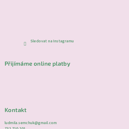
Sledovat na Instagramu
Přijímáme online platby
Kontakt
ludmila.semchuk
@
gmail.com
732 710 201