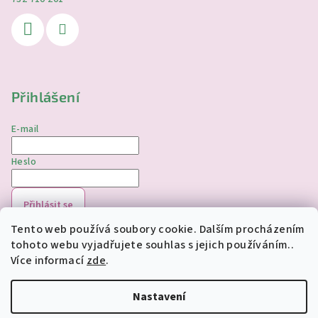
Přihlášení
E-mail
Heslo
Přihlásit se
Tento web používá soubory cookie. Dalším procházením
Nová registrace
Zapomenuté heslo
tohoto webu vyjadřujete souhlas s jejich používáním..
Více informací
zde
.
Copyright 2026
jednorozciverivnas.cz
. Všechna práva
vyhrazena.
Upravit nastavení cookies
Nastavení