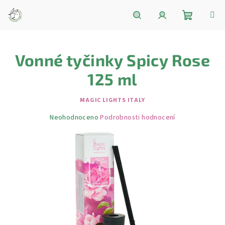
Přejít
na
obsah
Nákupní
Hledat
Přihlášení
Vonné tyčinky Spicy Rose
košík
125 ml
MAGIC LIGHTS ITALY
Průměrné
Neohodnoceno
Podrobnosti hodnocení
hodnocení
produktu
je
0,0
z
5
hvězdiček.