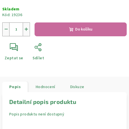
Měrná
Skladem
cena:
Kód:
19236
−
+
Do košíku
Zeptat se
Sdílet
Popis
Hodnocení
Diskuze
Detailní popis produktu
Popis produktu není dostupný